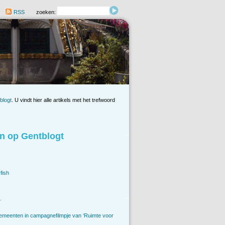
RSS
zoeken:
blogt
. U vindt hier alle artikels met het trefwoord
n op Gentblogt
fish
.
emeenten in campagnefilmpje van ‘Ruimte voor