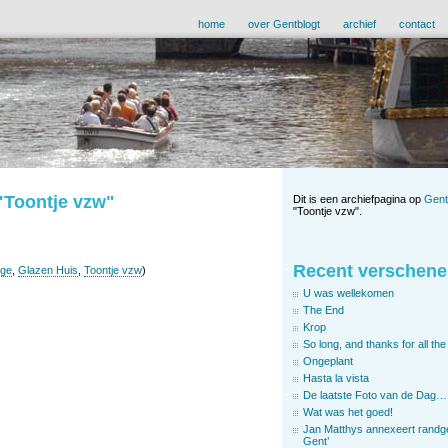
home
over Gentblogt
archief
contact
 "Toontje vzw"
Dit is een archiefpagina op
Gent
"Toontje vzw".
Recent verschene
gge
,
Glazen Huis
,
Toontje vzw
)
U was wellekomen
The End
Krop
So long, and thanks for all the 
Ongeplant
Hasta la vista
De laatste Foto van de Dag…
Wat was het goed!
Jan Matthys annexeert randg
Gent’