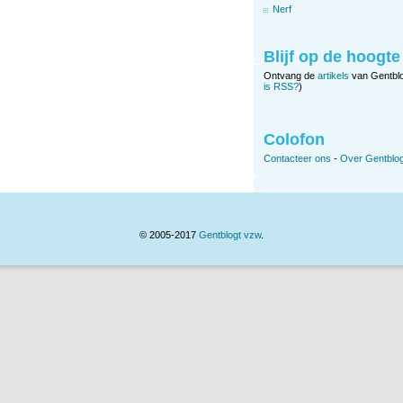
Nerf
Blijf op de hoogte
Ontvang de
artikels
van Gentbl
is RSS?
)
Colofon
Contacteer ons
-
Over Gentblog
© 2005-2017
Gentblogt vzw
.