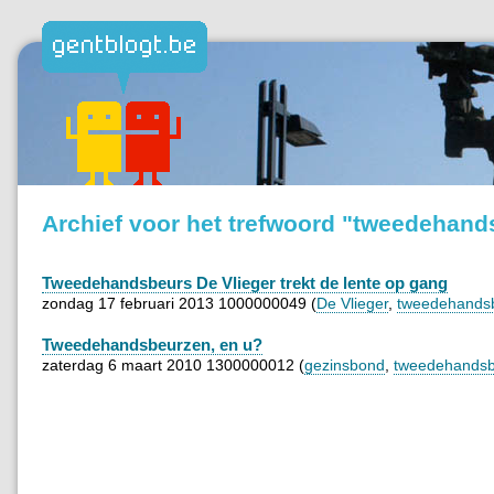
Archief voor het trefwoord "tweedehand
Tweedehandsbeurs De Vlieger trekt de lente op gang
zondag 17 februari 2013 1000000049 (
De Vlieger
,
tweedehands
Tweedehandsbeurzen, en u?
zaterdag 6 maart 2010 1300000012 (
gezinsbond
,
tweedehandsb