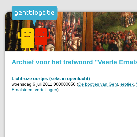
Archief voor het trefwoord "Veerle Ernal
Lichtroze oortjes (seks in openlucht)
woensdag 6 juli 2011 900000050 (
De bootjes van Gent
,
erotiek
,
Ernalsteen
,
vertellingen
)