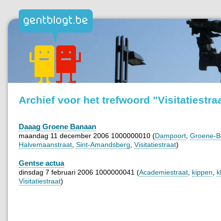
Archief voor het trefwoord "Visitatiestra
Daaag Groene Banaan
maandag 11 december 2006 1000000010 (
Dampoort
,
Groene-B
Halvemaanstraat
,
Sint-Amandsberg
,
Visitatiestraat
)
Gentse actua
dinsdag 7 februari 2006 1000000041 (
Academiestraat
,
kippen
,
k
Visitatiestraat
)