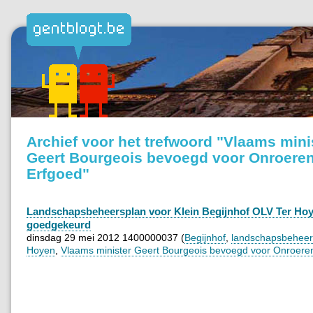
Archief voor het trefwoord "Vlaams mini
Geert Bourgeois bevoegd voor Onroere
Erfgoed"
Landschapsbeheersplan voor Klein Begijnhof OLV Ter Ho
goedgekeurd
dinsdag 29 mei 2012 1400000037 (
Begijnhof
,
landschapsbeheer
Hoyen
,
Vlaams minister Geert Bourgeois bevoegd voor Onroere