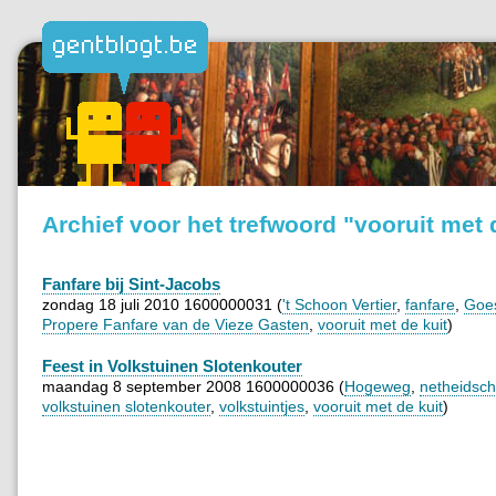
Archief voor het trefwoord "vooruit met 
Fanfare bij Sint-Jacobs
zondag 18 juli 2010 1600000031 (
't Schoon Vertier
,
fanfare
,
Goes
Propere Fanfare van de Vieze Gasten
,
vooruit met de kuit
)
Feest in Volkstuinen Slotenkouter
maandag 8 september 2008 1600000036 (
Hogeweg
,
netheidsch
volkstuinen slotenkouter
,
volkstuintjes
,
vooruit met de kuit
)