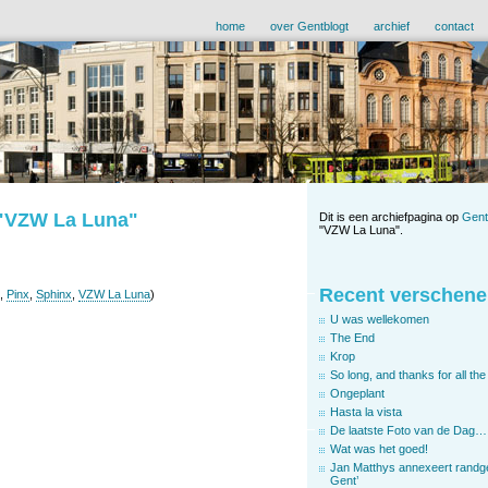
home
over Gentblogt
archief
contact
 "VZW La Luna"
Dit is een archiefpagina op
Gent
"VZW La Luna".
Recent verschene
,
Pinx
,
Sphinx
,
VZW La Luna
)
U was wellekomen
The End
Krop
So long, and thanks for all the 
Ongeplant
Hasta la vista
De laatste Foto van de Dag…
Wat was het goed!
Jan Matthys annexeert randg
Gent’