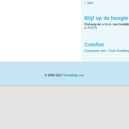
Nerf
Blijf op de hoogte
Ontvang de
artikels
van Gentbl
is RSS?
)
Colofon
Contacteer ons
-
Over Gentblog
© 2005-2017
Gentblogt vzw
.