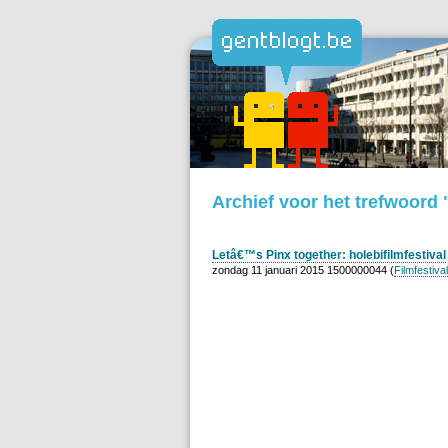
Archief voor het trefwoord
Letâ€™s Pinx together: holebifilmfestival
zondag 11 januari 2015 1500000044 (
Filmfestival