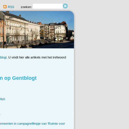
RSS
zoeken:
blogt
. U vindt hier alle artikels met het trefwoord
n op Gentblogt
fish
.
emeenten in campagnefilmpje van ‘Ruimte voor