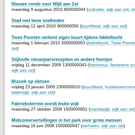
Nieuwe ronde voor Wijk aan Zet
maandag 9 augustus 2010 800000044 (
subsidie
,
wijk aan zet
,
wi
Stad met twee snelheden
maandag 12 april 2010 900000056 (
buurtfeest
,
wijk aan zet
)
Twee Poorten verkent eigen buurt tijdens fakkeltocht
maandag 1 februari 2010 2000000053 (
fakkeltocht
,
Twee Poort
zet
)
Stijlvolle nieuwjaarsrecepties en andere feestjes
vrijdag 11 december 2009 1300000043 (
feestneus
,
feestneus zoe
wijk aan zet
)
Muziek op sletsen
vrijdag 23 januari 2009 2300000010 (
buurtfeest
,
huiskamerconce
waterwijk
,
wijk aan zet
)
Fabrieksterrein wordt leuke wijk
maandag 27 oktober 2008 1500000001 (
manilawijk
,
wijk aan zet
Midzomervertellingen in het park voor grote mensen
maandag 16 juni 2008 1500000047 (
verhalen
,
wijk aan zet
)