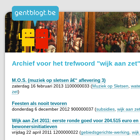
Archief voor het trefwoord "wijk aan zet
M.O.S. (muziek op sletsen â€“ aflevering 3)
zaterdag 16 februari 2013 1100000033 (
Muziek op Sletsen
,
wate
zet
)
Feesten als nooit tevoren
donderdag 6 december 2012 900000037 (
subsidies
,
wijk aan ze
Wijk aan Zet 2011: eerste ronde goed voor 204.515 euro en
bewonersinitiatieven
vrijdag 22 april 2011 1200000022 (
gebiedsgerichte-werking
,
wijk