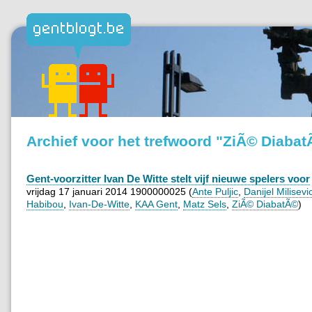
Archief voor het trefwoord "ZiÃ© Diaba
Gent-voorzitter Ivan De Witte stelt vijf nieuwe spelers voor
vrijdag 17 januari 2014 1900000025 (
Ante Puljic
,
Danijel Milisevi
Habibou
,
Ivan-De-Witte
,
KAA Gent
,
Matz Sels
,
ZiÃ© DiabatÃ©
)