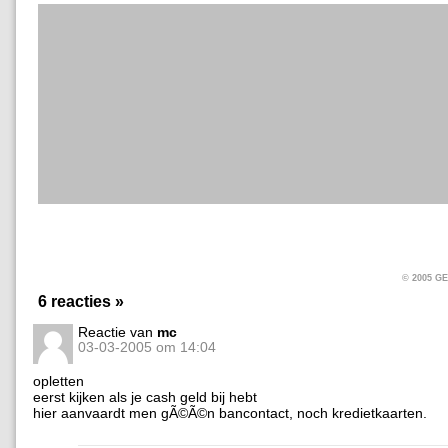
© 2005 
6 reacties »
Reactie van
mc
03-03-2005 om 14:04
opletten
eerst kijken als je cash geld bij hebt
hier aanvaardt men gÃ©Ã©n bancontact, noch kredietkaarten.