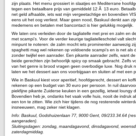
zijn plaats. Het menu grossiert in slaatjes en Mediterrane hoofd
tegen een betaalbare prijs van gemiddeld 12 Ã 13 euro. Betaalb
net geld afhaalde, iets wat mijn vergeetachtige en bovendien VISA
eens uit het oog verliest. Maar geen nood, Baskuul denkt aan zij
medemens en betalen met bancontact is hier gelukkig mogelijk.
We laten ons verleiden door de tagliatelle met prei en zalm en d
met scampi’s. Voor de verder keurige tagliatelleschotel valt slec
minpunt te noteren: de zalm mocht iets prominenter aanwezig zi
spaghetti mag wel rekenen op voldoende scampi’s en is net als de
zonder twijfel een aanrader. Een pikante aanrader zelfs, want d
beide gerechten zijn behoorlijk spicy op smaak gebracht. Zelfs v
van het genre is brood vragen geen overbodige luxe. Nog druk 
laten we het dessert aan ons voorbijgaan en sluiten af met een p
Wie in Baskuul kiest voor aperitief, hoofdgerecht, dessert en kof
rekenen op een budget van 30 euro per persoon. In ruil daarvoor 
piekfijne pikante Zuiderse keuken in een gezellig, ietwat loungy d
Bovendien heb je, ondanks het vaak volle huis, nooit de indruk al
een ton te zitten. Wie zich hier tijdens de nog resterende winter
insneeuwen, mag zeker niet klagen.
Info: Baskuul, Godshuizenlaan 77, 9000 Gent, 09/233.34.64 (re
aangeraden).
Sluitingsdagen: zondag, maandagavond, dinsdagavond, woens
zaterdagmiddag.