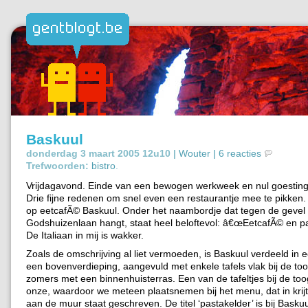
Baskuul
donderdag 3 maart 2005 12u10 |
Wouter
|
6 reacties
Trefwoorden:
bistro
.
Vrijdagavond. Einde van een bewogen werkweek en nul goesting
Drie fijne redenen om snel even een restaurantje mee te pikken.
op eetcafÃ© Baskuul. Onder het naambordje dat tegen de gevel
Godshuizenlaan hangt, staat heel beloftevol: â€œEetcafÃ© en pa
De Italiaan in mij is wakker.
Zoals de omschrijving al liet vermoeden, is Baskuul verdeeld in 
een bovenverdieping, aangevuld met enkele tafels vlak bij de too
zomers met een binnenhuisterras. Een van de tafeltjes bij de too
onze, waardoor we meteen plaatsnemen bij het menu, dat in krijt
aan de muur staat geschreven. De titel ‘pastakelder’ is bij Baskuu