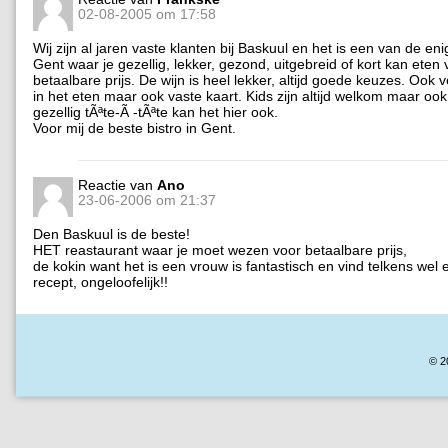
02-08-2005 om 17:58
Wij zijn al jaren vaste klanten bij Baskuul en het is een van de eni
Gent waar je gezellig, lekker, gezond, uitgebreid of kort kan eten
betaalbare prijs. De wijn is heel lekker, altijd goede keuzes. Ook v
in het eten maar ook vaste kaart. Kids zijn altijd welkom maar oo
gezellig tÃªte-Ã -tÃªte kan het hier ook.
Voor mij de beste bistro in Gent.
Reactie van
Ano
23-06-2006 om 21:37
Den Baskuul is de beste!
HET reastaurant waar je moet wezen voor betaalbare prijs,
de kokin want het is een vrouw is fantastisch en vind telkens wel
recept, ongeloofelijk!!
© 2