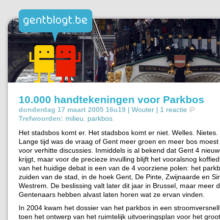
10.000 handtekeningen voor Parkbos
donderdag 17 maart 2005 16u19 |
Wouter
|
1 reactie
Trefwoorden:
milieu
,
parkbos
.
Het stadsbos komt er. Het stadsbos komt er niet. Welles. Nietes.
Lange tijd was de vraag of Gent meer groen en meer bos moest k
voor verhitte discussies. Inmiddels is al bekend dat Gent 4 nieu
krijgt, maar voor de precieze invulling blijft het vooralsnog koffied
van het huidige debat is een van de 4 voorziene polen: het parkb
zuiden van de stad, in de hoek Gent, De Pinte, Zwijnaarde en Sin
Westrem. De beslissing valt later dit jaar in Brussel, maar meer
Gentenaars hebben alvast laten horen wat ze ervan vinden.
In 2004 kwam het dossier van het parkbos in een stroomversnell
toen het ontwerp van het ruimtelijk uitvoeringsplan voor het groot