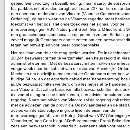
gebied Gent voorzag in bosuitbreiding, maar daarbij de oorspron
ha. parkbos in het zuiden terugbracht naar 227 ha. Een en ander 
een openbaar onderzoek van Vlacoro (Vlaamse Commissie voor 
Ordening), op basis waarvan de Vlaamse regering moet beslisse
toekomst van het bos. Het onderzoek was het signaal voor de
milieuverenigingen VBV, Natuurpunt Gent, Gents Milieufront, J
een grootscheepse stadsbosactie op poten te zetten. Bedoeling
zoveel mogelijk Gentenaars aan te zetten om een bezwaarschrift
tegen het ontwerp en voor meer bosoppervlakte.
Het resultaat van de actie mag gezien worden. De initiatiefnemer
10.244 bezwaarschriften te verzamelen, een heus record in Vla
administratietermen. Met de bezwaarschriften trokken de milieu
vorige week naar het kabinet van minister van Ruimtelijke Orden
Mechelen om duidelijk te maken dat de Gentenaars meer bos wi
huidige 54 ha. en dat agrarisch gebied met ‘nabestemming’ bos 
is. De bezwaarschriften werden, om alles netjes af te handelen,
aan Vlacoro. Dat zal op basis van alle bezwaarschriften, dus oo
die vooral uit agrarische hoek komen, een advies formuleren vo
regering. Naast het advies van Vlacoro zal de regering ook rek
met de adviezen van de provinicie Oost-Vlaanderen en de stad
advies van de stad volgde in grote lijnen de eisen van de
milieuverenigingenâ€, vertelt Katrijn Gijsel van VBV (Vereniging 
Vlaanderen) aan Gent.blogt. â€œBurgemeester Frank Beke dien
zelfs een bezwaarschrift in waarin hij eveneens pleit voor meer b