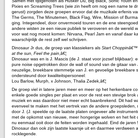
Samen met tijdgenoten als Husker Du, Big Black, Sonic Youth en 
Pixies en Screaming Trees (wie zin heeft om nog een name te d
gerust) zorgden deze groepen ervoor dat de muzikale erfenis v
The Germs, The Minutemen, Black Flag, Wire, Mission of Burma 
ging. Integendeel, door onvermoeid touren en de ene steengoed
andere wisten ze een nieuw publiek te veroveren en de wereld
voor wat nog moest komen: Nirvana, Pearl Jam en vanaf daar k
waarschijnlijk de rest zelf wel schrijven.
Dinosaur Jr dus, de groep van klassiekers als
Start Choppinâ€™
at the sun
,
Feel the pain
,â€¦
Dinosaur was en is J. Mascis (de J. staat voor jozsef blijkbaar): 
pure noise opgetrokken door de wall of sound van de gitaar van 
neuzelige, breekbare stemmetje van J. en gevoelige breekbare 
ondersteund door kwaliteitspersoneel:
Lou Barlow, Murph, x Johnson, Thalia Zedek,â€¦
De groep viel in latere jaren meer en meer op het herkenbare c
enkele goede singles per plaat en voor de rest een stevige brok 
muziek en was daardoor niet meer echt baanbrekend. Dit had waa
evenveel te maken met het vertrek van de andere groepsleden,
door J. (J. speelde op de laatste platen ongeveer alle instrumente
met de opkomst van nieuwe, meer hongerige wolven en het feit
nu eenmaal ooit door de feiten worden ingehaald. Eind de jaren 
Dinosaur dan ook zijn laatste kaarsje uit en daarmee verdween 
rocklegende.