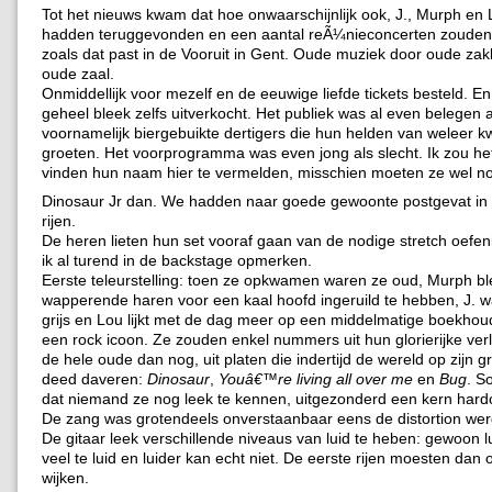
Tot het nieuws kwam dat hoe onwaarschijnlijk ook, J., Murph en 
hadden teruggevonden en een aantal reÃ¼nieconcerten zouden
zoals dat past in de Vooruit in Gent. Oude muziek door oude zak
oude zaal.
Onmiddellijk voor mezelf en de eeuwige liefde tickets besteld. En 
geheel bleek zelfs uitverkocht. Het publiek was al even belegen al
voornamelijk biergebuikte dertigers die hun helden van weleer
groeten. Het voorprogramma was even jong als slecht. Ik zou he
vinden hun naam hier te vermelden, misschien moeten ze wel no
Dinosaur Jr dan. We hadden naar goede gewoonte postgevat in 
rijen.
De heren lieten hun set vooraf gaan van de nodige stretch oefen
ik al turend in de backstage opmerken.
Eerste teleurstelling: toen ze opkwamen waren ze oud, Murph bl
wapperende haren voor een kaal hoofd ingeruild te hebben, J. w
grijs en Lou lijkt met de dag meer op een middelmatige boekhou
een rock icoon. Ze zouden enkel nummers uit hun glorierijke ver
de hele oude dan nog, uit platen die indertijd de wereld op zijn 
deed daveren:
Dinosaur
,
Youâ€™re living all over me
en
Bug
. S
dat niemand ze nog leek te kennen, uitgezonderd een kern hard
De zang was grotendeels onverstaanbaar eens de distortion werd
De gitaar leek verschillende niveaus van luid te heben: gewoon lui
veel te luid en luider kan echt niet. De eerste rijen moesten dan 
wijken.