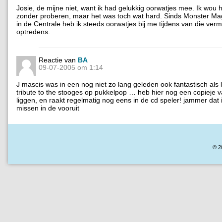
Josie, de mijne niet, want ik had gelukkig oorwatjes mee. Ik wou h
zonder proberen, maar het was toch wat hard. Sinds Monster Mag
in de Centrale heb ik steeds oorwatjes bij me tijdens van die verm
optredens.
Reactie van
BA
09-07-2005 om 1:14
J mascis was in een nog niet zo lang geleden ook fantastisch als 
tribute to the stooges op pukkelpop … heb hier nog een copieje v
liggen, en raakt regelmatig nog eens in de cd speler! jammer dat 
missen in de vooruit
© 2