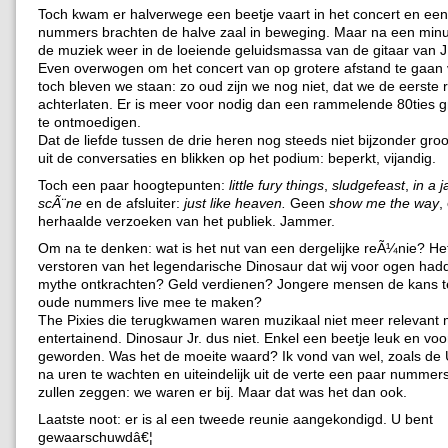
Toch kwam er halverwege een beetje vaart in het concert en een
nummers brachten de halve zaal in beweging. Maar na een min
de muziek weer in de loeiende geluidsmassa van de gitaar van J
Even overwogen om het concert van op grotere afstand te gaan
toch bleven we staan: zo oud zijn we nog niet, dat we de eerste 
achterlaten. Er is meer voor nodig dan een rammelende 80ties 
te ontmoedigen.
Dat de liefde tussen de drie heren nog steeds niet bijzonder gro
uit de conversaties en blikken op het podium: beperkt, vijandig.
Toch een paar hoogtepunten:
little fury things
,
sludgefeast
,
in a j
scÃ¨ne
en de afsluiter:
just like heaven.
Geen
show me the way
,
herhaalde verzoeken van het publiek. Jammer.
Om na te denken: wat is het nut van een dergelijke reÃ¼nie? He
verstoren van het legendarische Dinosaur dat wij voor ogen ha
mythe ontkrachten? Geld verdienen? Jongere mensen de kans t
oude nummers live mee te maken?
The Pixies die terugkwamen waren muzikaal niet meer relevant
entertainend. Dinosaur Jr. dus niet. Enkel een beetje leuk en voo
geworden. Was het de moeite waard? Ik vond van wel, zoals de 
na uren te wachten en uiteindelijk uit de verte een paar nummers
zullen zeggen: we waren er bij. Maar dat was het dan ook.
Laatste noot: er is al een tweede reunie aangekondigd. U bent
gewaarschuwdâ€¦