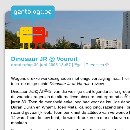
Dinosaur JR @ Vooruit
donderdag 30 juni 2005 13u57 |
Egel
|
7 reacties
.
Wegens drukke werkbezigheden met enige vertraging maar hier i
toch: de enige echte
Dinosaur Jr at Vooruit
- review.
Dinosaur Jrâ€¦ Ã©Ã©n van die weinige echt legendarische groep
de vaandeldragers in de alternatieve obscure underground scÃ¨
jaren 80. Toen de mensheid enkel oog had voor de knullige dan
Duran Duran en Wham!. Toen Metallica nog jong, razend snel, 
razend gevaarlijk leek. Toen punk niet de attitude van verwende 
14 was. Toen de new beat, de wielerbroeken en marina kuiven 
maakten.