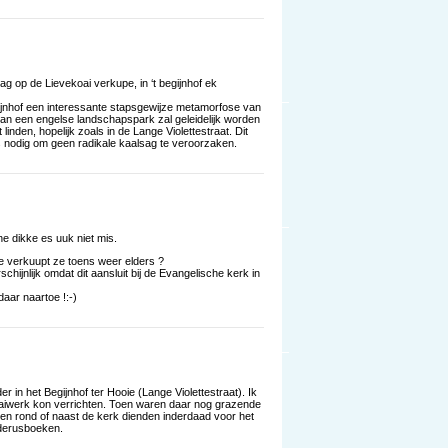
dag op de Lievekoai verkupe, in ‘t begijnhof ek
egijnhof een interessante stapsgewijze metamorfose van
van een engelse landschapspark zal geleidelijk worden
nden, hopelijk zoals in de Lange Violettestraat. Dit
ke is nodig om geen radikale kaalsag te veroorzaken.
 dikke es uuk niet mis.
 ge verkuupt ze toens weer elders ?
ijnlijk omdat dit aansluit bij de Evangelische kerk in
aar naartoe !:-)
 in het Begijnhof ter Hooie (Lange Violettestraat). Ik
aaiwerk kon verrichten. Toen waren daar nog grazende
en rond of naast de kerk dienden inderdaad voor het
nderusboeken.