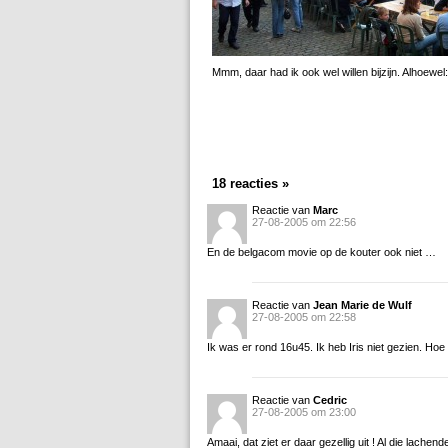
Mmm, daar had ik ook wel willen bijzijn. Alhoewel
18 reacties »
Reactie van
Marc
27-08-2005 om 22:56
En de belgacom movie op de kouter ook niet …
Reactie van
Jean Marie de Wulf
27-08-2005 om 22:58
Ik was er rond 16u45. Ik heb Iris niet gezien. Hoe 
Reactie van
Cedric
27-08-2005 om 23:00
Amaai, dat ziet er daar gezellig uit ! Al die lache