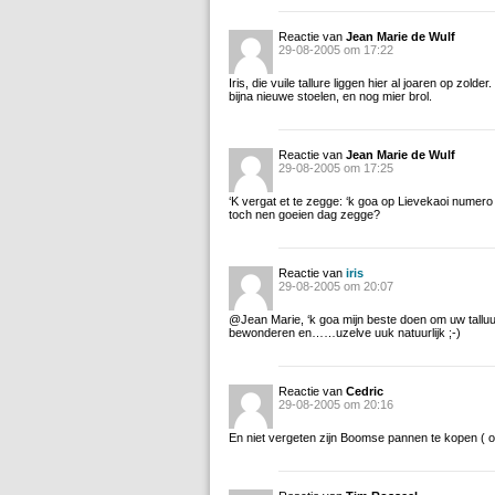
Reactie van
Jean Marie de Wulf
29-08-2005 om 17:22
Iris, die vuile tallure liggen hier al joaren op zold
bijna nieuwe stoelen, en nog mier brol.
Reactie van
Jean Marie de Wulf
29-08-2005 om 17:25
‘K vergat et te zegge: ‘k goa op Lievekaoi numer
toch nen goeien dag zegge?
Reactie van
iris
29-08-2005 om 20:07
@Jean Marie, ‘k goa mijn beste doen om uw tallu
bewonderen en……uzelve uuk natuurlijk ;-)
Reactie van
Cedric
29-08-2005 om 20:16
En niet vergeten zijn Boomse pannen te kopen ( of 