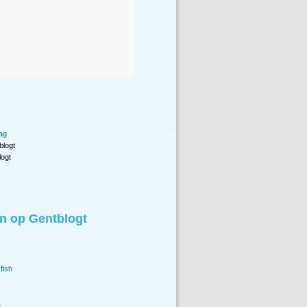
)
ag
blogt
ogt
n op Gentblogt
fish
.