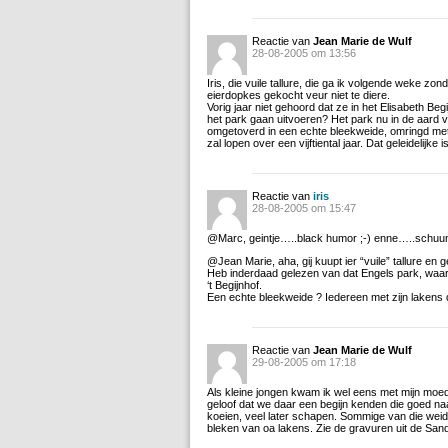
Reactie van
Jean Marie de Wulf
28-08-2005 om 13:56
Iris, die vuile tallure, die ga ik volgende weke zon
eierdopkes gekocht veur niet te diere.
Vorig jaar niet gehoord dat ze in het Elisabeth B
het park gaan uitvoeren? Het park nu in de aard 
omgetoverd in een echte bleekweide, omringd met li
zal lopen over een vijftiental jaar. Dat geleidelij
Reactie van
iris
28-08-2005 om 15:47
@Marc, geintje…..black humor ;-) enne…..schuune
@Jean Marie, aha, gij kuupt ier “vuile” tallure en
Heb inderdaad gelezen van dat Engels park, waarsch
‘t Begijnhof.
Een echte bleekweide ? Iedereen met zijn lakens d
Reactie van
Jean Marie de Wulf
29-08-2005 om 17:18
Als kleine jongen kwam ik wel eens met mijn moeder
geloof dat we daar een begijn kenden die goed n
koeien, veel later schapen. Sommige van die weid
bleken van oa lakens. Zie de gravuren uit de Sa