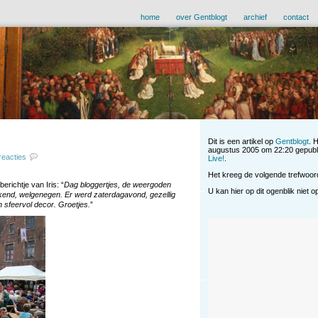
home
over Gentblogt
archief
contact
Dit is een artikel op
Gentblogt
. 
augustus 2005 om 22:20 gepubl
reacties
Live!
.
Het kreeg de volgende trefwoo
erichtje van Iris: “
Dag bloggertjes, de weergoden
U kan hier op dit ogenblik niet 
ekend, welgenegen. Er werd zaterdagavond, gezellig
 sfeervol decor. Groetjes.
”