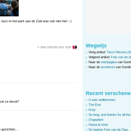
: Jazz-in-het-park aan de Zuid was ook niet mis! ;-)
Wegwijs
© 2005 GENTBLOGT VZW
Vorig artikel:
Tazro Niscino (II
Volgend artikel:
Foto van de d
Naar de
startpagina
van Gent
Naar de
archieven
van Gentbl
Recent verschene
U was wellekomen
zie ze deruit?
The End
Krop
So long, and thanks for all the 
Ongeplant
Hasta la vista
nde gezichten…
De laatste Foto van de Dag…