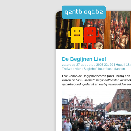
De Begijnen Live!
zaterdag 27 augustus 2005 22u20 |
Huug
|
18 
Trefwoorden:
Begijnhof
,
buurtfeest
,
dansen
.
Live vanop de Begijnhoffeesten (allez, bijna) een b
waren de Sint-Elisabeth begijnhoffeesten dit we
gebarbequed, gedanst en rustig gekeuveld in een