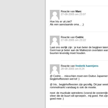
Reactie van
Marc
27-08-2005 om 23:07
Hoe Iris er uit ziet?
Als een aanstaande oma… ;)
Reactie van
Cedric
27-08-2005 om 23:22
Laat ons eerlijk zijn : je kan beter de begijnen lat
Gent kan je beter aan de Malinezen overlaten want
buurten levendig moet houden.
Reactie van
frederik haentjens
28-08-2005 om 8:24
@ Cedric… misschien moet een Duitse Japanner e
begijnhoffeesten wel tof :)
@ Iris.. begijnhoffeesten zijn gezellig. Dit jaar we
rommelmarkt vandaag is ook de moeite.
noot: de muzikale optredens (vooral de oostenrijk
sfeer die de buurt wil oproepen.. mij goed. Het zij
goed mee :)