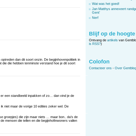
Wat was het goed!
Jan Matthys annexeert randg
Gent’
Nerf
Blijf op de hoogte
Ontvang de
artikels
van Gentbl
is RSS?
)
en optreden dan dit soort onzin. De begijnhovenpolitiek in
Colofon
 die die hebben tenminste verstand hoe je dit soort
Contacteer ons
-
Over Gentblog
r een standbeeld inpakken of zo… dan vind je de
et ik niet maar de vorige 10 edities zeker wel. De
se groepjes) die zijn maar niets … maar bon.. da’s de
n de mensen die tellen en die begijnhofinwoners vallen