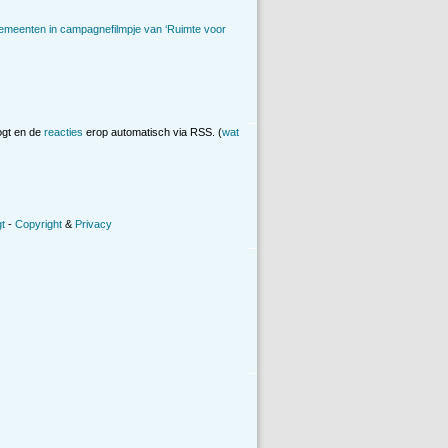
emeenten in campagnefilmpje van ‘Ruimte voor
ogt en de
reacties
erop automatisch via RSS. (
wat
t
-
Copyright
&
Privacy