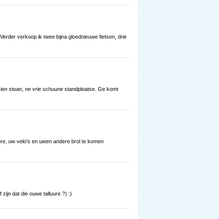
er. Verder verkoop ik twee bijna gloednieuwe fietsen, drie
o ien stoan, ne vrie schuune standploatse. Ge komt
ure, uw velo’s en uwen andere brol te komen
zijn dat die ouwe talluure ?) :)