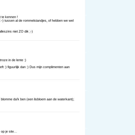
 te kennen !
:-) tussen al de rommelstandjes, of hebben we wel
leszins niet ZO dik ;-)
roze in de lente :)
t :) figuurlijk dan :) Dus mijn complimenten aan
r blomme da’k ben (een lisbloem aan de waterkant);
h op je site…