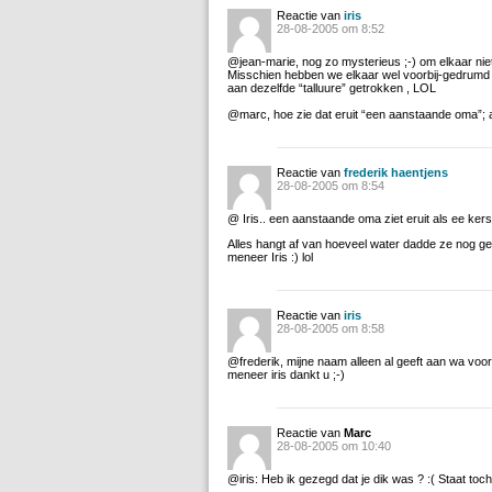
Reactie van
iris
28-08-2005 om 8:52
@jean-marie, nog zo mysterieus ;-) om elkaar niet
Misschien hebben we elkaar wel voorbij-gedrumd 
aan dezelfde “talluure” getrokken , LOL
@marc, hoe zie dat eruit “een aanstaande oma”; al
Reactie van
frederik haentjens
28-08-2005 om 8:54
@ Iris.. een aanstaande oma ziet eruit als ee kerst
Alles hangt af van hoeveel water dadde ze nog geef
meneer Iris :) lol
Reactie van
iris
28-08-2005 om 8:58
@frederik, mijne naam alleen al geeft aan wa voo
meneer iris dankt u ;-)
Reactie van
Marc
28-08-2005 om 10:40
@iris: Heb ik gezegd dat je dik was ? :( Staat toc