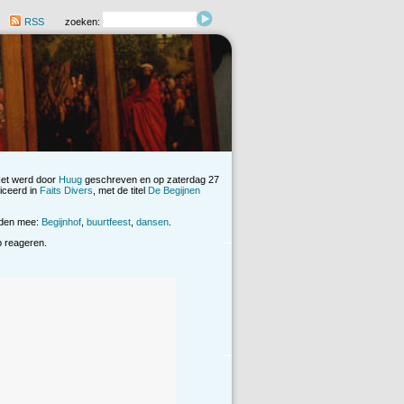
RSS
zoeken:
Het werd door
Huug
geschreven en op zaterdag 27
iceerd in
Faits Divers
, met de titel
De Begijnen
rden mee:
Begijnhof
,
buurtfeest
,
dansen
.
op reageren.