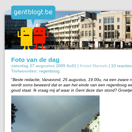
Foto van de dag
zaterdag 27 augustus 2005 0u01 |
Kristel Mareels
|
10 reacties
Trefwoorden:
regenboog
.
“
Beste redactie, Vanavond, 25 augustus, 19.00u, na een zware r
wordt soms beweerd dat er aan het einde van een regenboog e
goud staat. Ik vraag mij af waar in Gent deze dan stond? Groetjes