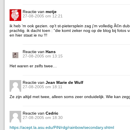
Reactie van
motje
27-08-2005 om 12:21
ik heb ‘m ook gezien. op’t st-pietersplein zag j’m volledig Ã©n dub
prachtig. ik dacht toen : “die komt zeker nog op de blog bij fotos 
en hier staat ie nu !!!
Reactie van
Hans
27-08-2005 om 13:15
Het waren er zelfs twee…
Reactie van
Jean Marie de Wulf
27-08-2005 om 18:11
Ze zijn altijd met twee, alleen soms zeer onduidelijk. Wie kan z
Reactie van
Cedric
27-08-2005 om 18:30
https://acept.la.asu.edu/PiN/rdg/rainbow/secondary.shtml