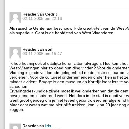
Reactie van
Cedric
02-11-2005 om 22:16
Als rasechte Gentenaar beschouw ik de creativiteit van de West
als superieur. Gent is de hoofdstad van West Vlaanderen.
Reactie van
stef
03-11-2005 om 15:47
Ik heb het mij ook al ettelijke keren zitten afvragen. Hoe komt het 
West-Vlamingen hier zo goed hun ding vinden? Voor de ondern
Vlaming is ginds voldoende gelegenheid en de juiste cultuur om zi
verdienen. Voor de cultureel ondernemenden onder hen is het ze
minder evident. Brugge is een museum en Kortrijk loopt iets te vee
schoenen.
Ervaringsdeskundige zijnde moet ik wel onderkennen dat de gents
bevrijdend en inspirerend werkt. Het dorp in de stad is nooit ver 
Gent groot genoeg om je niet teveel gecontroleerd en afgeremd 
Maar echt weten wat me hier blijft trekken, kan ik na 20 jaar nog al
zeggen.
Reactie van
Iris