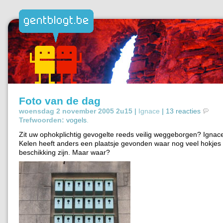
Foto van de dag
woensdag 2 november 2005 2u15 |
Ignace
|
13 reacties
Trefwoorden:
vogels
.
Zit uw ophokplichtig gevogelte reeds veilig weggeborgen? Ignac
Kelen heeft anders een plaatsje gevonden waar nog veel hokjes 
beschikking zijn. Maar waar?