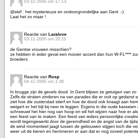
03-11-2005 om 17:13
@stef : het mysterieuze en ondoorgrondelijke aan Gent :-)
Laat het zo maar !
Reactie van
Laralove
03-11-2005 om 20:25
de Gentse vrouwen misschien?
ze hebben in ieder geval een mooier accent dan hun W-FL**** z
broeders
Reactie van
Rosp
04-11-2005 om 1:38
In brugge zijn de gevels dood. In Gent blijven ze getuigen van zo 
Zelfs de straten zinderen na van parades die er ooit op gedanst
ziet hoe die zusterstad stierf en hoe de dood ook knaagt aan he
weigert er het bijl bij neer te leggen. Ergens in die oude kassei
schreeuwt het hier nog van hoop en wil het wijzen naar hoe er 
een feest van te maken. Een feest van ieders persoonlijke creativi
wordt tegengewerkt door de geremdheid en de angst van de tijdsg
de wind momenteel jaagt tussen de gebouwen stijgen toch die ve
weer uit de kieren en herinneren er aan dat er nog zoveel potentie