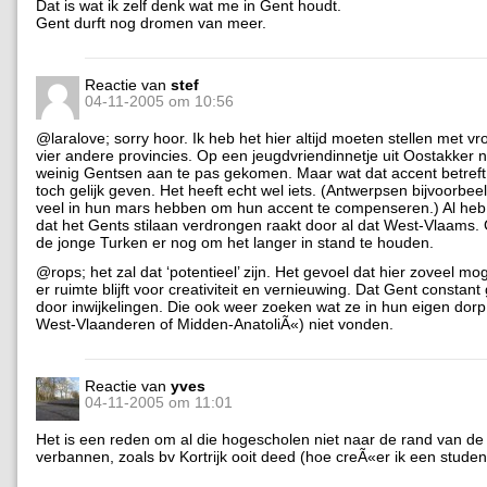
Dat is wat ik zelf denk wat me in Gent houdt.
Gent durft nog dromen van meer.
Reactie van
stef
04-11-2005 om 10:56
@laralove; sorry hoor. Ik heb het hier altijd moeten stellen met v
vier andere provincies. Op een jeugdvriendinnetje uit Oostakker na
weinig Gentsen aan te pas gekomen. Maar wat dat accent betreft,
toch gelijk geven. Het heeft echt wel iets. (Antwerpsen bijvoorbee
veel in hun mars hebben om hun accent te compenseren.) Al heb 
dat het Gents stilaan verdrongen raakt door al dat West-Vlaams. 
de jonge Turken er nog om het langer in stand te houden.
@rops; het zal dat ‘potentieel’ zijn. Het gevoel dat hier zoveel mogel
er ruimte blijft voor creativiteit en vernieuwing. Dat Gent constan
door inwijkelingen. Die ook weer zoeken wat ze in hun eigen dorp
West-Vlaanderen of Midden-AnatoliÃ«) niet vonden.
Reactie van
yves
04-11-2005 om 11:01
Het is een reden om al die hogescholen niet naar de rand van de 
verbannen, zoals bv Kortrijk ooit deed (hoe creÃ«er ik een stude