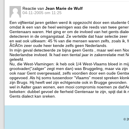
Reactie van
Jean Marie de Wulf
04-11-2005 om 11:25
Een vijftiental jaren gelden werd ik opgezocht door een student
omdat ik een van de heel weinigen was die reeds van twee gener
Gentenaars waren. Het ging er om de invloed van het gents dialec
detecteren in de omgangstaal. Ze vertelde dat haar selectie zeer 
en wat ook uitkwam: 45 % van die mensen waren zelfs, zoals ik, fr
Ã©Ã©n zeer oude heer kende zelfs geen Nederlands.
In mijn geval detecteerde ze bijna geen Gents , maar wel een No
Nederlandse invloed. Ik had een tiental jaar in zakenrelatie met 
geleefd.
Nu, die West-Vlamingen: ik heb ook 1/4 West-Vlaams bloed in mijn 
grootvader(“zaliger” zegt men dan) was Bruggeling, maar via zijn s
ook naar Gent overgewaaid, zelfs voordien door een oude Gentse
opgevoed. Als hij soms tussendoor “Vlaams” moest spreken klonk
zijn Brugs. Hij heeft wel zijn echtgenote ook in Brugge gevonden. 
wel in Aalter gaan wonen, een mooi compromis noemen ze dat!Ac
bekeken: dubbel gevoel de fierheid Gentenaar te zijn, spijt dat ik
Gents dialect kan sreken.
© 2