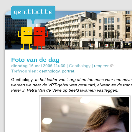
Foto van de dag
dinsdag 16 mei 2006 11u30 |
Genthology
|
reageer
Trefwoorden:
genthology
,
portret
.
Genthology:
In het kader van ‘zorg af en toe eens voor een nevena
werden we naar de VRT-gebouwen gestuurd, alwaar we de trans
Peter in Petra Van de Veire op beeld kwamen vastleggen.