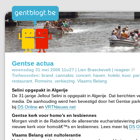
Gentse actua
woensdag 31 mei 2006 11u27 |
Lien Braeckevelt
|
reageer
Trefwoorden:
brand
,
cannabis
,
concert
,
haven
,
holebi
,
koor
,
par
restaurant
,
Romeins
,
verkiezing
,
Vlaams Belang
.
Selini opgepakt in Algerije
De 31-jarige Jelloul Selini is opgepakt in Algerije. Dat berichten
media. De aanhouding werd hen bevestigd door het Gentse par
bij
DS Online
en
VRTNieuws.net
Gentse kerk voor homo’s en lesbiennes
Morgen vindt in de Rabotkerk de allereerste eucharistieviering p
nieuwe kerk voor homoâ€™s en lesbiennes. Lees meer bij
DS O
Vlaams Belang eist nultolerantie