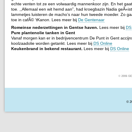
echte venten tot ze een volwaardig mannenkoor zijn. En het gaat
toe. ,,Allemaal een wit hemd aan”, had kroegbazin Nadia geÃ«ist
lammetjes luisteren de macho’s naar hun tweede moeder. Zo ga
toe in cafÃ© ‘tKanon. Lees meer bij
De Gentenaar
Romeinse nederzettingen in Gentse haven.
Lees meer bij
DS
Pure plantenolie tanken in Gent
Vanaf morgen kan er in bedrijvencentrum De Punt in Gent accijns
koolzaadolie worden getankt. Lees meer bij
DS Online
Keukenbrand in bekend restaurant.
Lees meer bij
DS Online
© 2006 
© 2