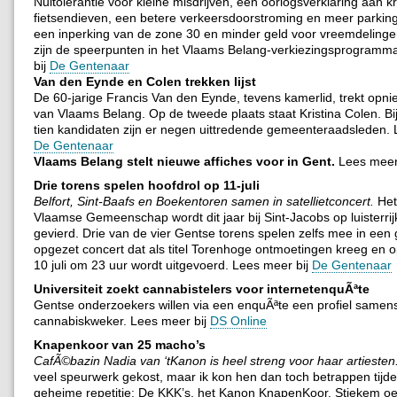
Nultolerantie voor kleine misdrijven, een oorlogsverklaring aan k
fietsendieven, een betere verkeersdoorstroming en meer parking
een inperking van de zone 30 en minder geld voor vreemdelinge
zijn de speerpunten in het Vlaams Belang-verkiezingsprogramm
bij
De Gentenaar
Van den Eynde en Colen trekken lijst
De 60-jarige Francis Van den Eynde, tevens kamerlid, trekt opnie
van Vlaams Belang. Op de tweede plaats staat Kristina Colen. Bi
tien kandidaten zijn er negen uittredende gemeenteraadsleden. 
De Gentenaar
Vlaams Belang stelt nieuwe affiches voor in Gent.
Lees meer
Drie torens spelen hoofdrol op 11-juli
Belfort, Sint-Baafs en Boekentoren samen in satellietconcert.
Het
Vlaamse Gemeenschap wordt dit jaar bij Sint-Jacobs op luisterrij
gevierd. Drie van de vier Gentse torens spelen zelfs mee in een 
opgezet concert dat als titel Torenhoge ontmoetingen kreeg en
10 juli om 23 uur wordt uitgevoerd. Lees meer bij
De Gentenaar
Universiteit zoekt cannabistelers voor internetenquÃªte
Gentse onderzoekers willen via een enquÃªte een profiel samens
cannabiskweker. Lees meer bij
DS Online
Knapenkoor van 25 macho’s
CafÃ©bazin Nadia van ‘tKanon is heel streng voor haar artiesten
veel speurwerk gekost, maar ik kon hen dan toch betrappen tijd
geheime repetitie: De KKK’s, het Kanon KnapenKoor. Stiekem o