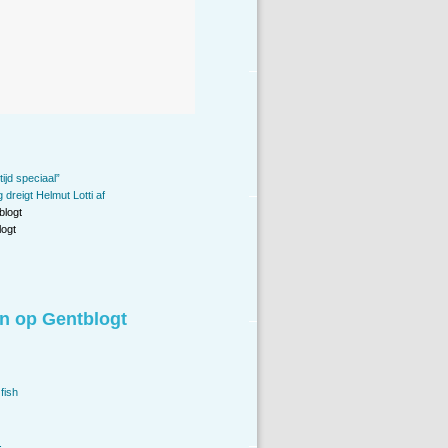
tijd speciaal”
dreigt Helmut Lotti af
blogt
ogt
n op Gentblogt
fish
.