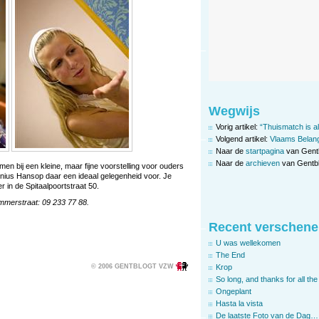
Wegwijs
Vorig artikel:
“Thuismatch is al
Volgend artikel:
Vlaams Belang 
Naar de
startpagina
van Gent
Naar de
archieven
van Gentbl
men bij een kleine, maar fijne voorstelling voor ouders
ronius Hansop daar een ideaal gelegenheid voor. Je
r in de Spitaalpoortstraat 50.
mmerstraat: 09 233 77 88.
Recent verschene
U was wellekomen
The End
© 2006 GENTBLOGT VZW
Krop
So long, and thanks for all the 
Ongeplant
Hasta la vista
De laatste Foto van de Dag…