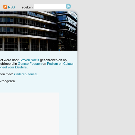
RSS
zoeken:
Het werd door
Steven Noels
geschreven en op
ubliceerd in
Gentse Feesten
en
Podium en Cultuur
,
neel voor kleuters
.
rden mee:
kinderen
,
toneel
.
op reageren.