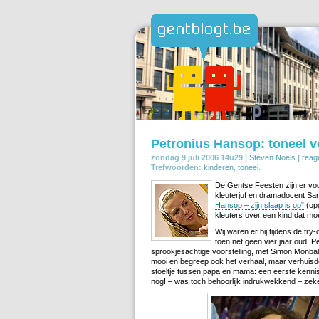
Petronius Hansop: toneel v
zondag 9 juli 2006 14u29 |
Steven Noels
|
reag
Trefwoorden:
kinderen
,
toneel
.
De Gentse Feesten zijn er voor
kleuterjuf en dramadocent Sar
Hansop – zijn slaap is op”
(opg
kleuters over een kind dat moei
Wij waren er bij tijdens de tr
toen net geen vier jaar oud. P
sprookjesachtige voorstelling, met Simon Monbal
mooi en begreep ook het verhaal, maar verhuisde
stoeltje tussen papa en mama: een eerste kennis
nog! – was toch behoorlijk indrukwekkend – zeke