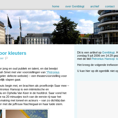
home
over Gentblogt
archief
contact
oor kleuters
Dit is een artikel op
Gentblogt
. 
zondag 9 juli 2006 om 14:29 gep
eer
met de titel
Petronius Hansop: to
Het kreeg de volgende trefwoo
 jong en oud publiek en talent, en dat bewijst
U kan hier op dit ogenblik niet 
ah Smet met vier voorstellingen van
“Petronius
elet: defecte website) – een theatervoorstelling voor
lijk slapen gaat.
y-outs begin mei, en brachten als proefkonijn Saar mee –
etronius Hansop is een intimistische en
iu en Ophelia Van Keer in de hoofdrol.
Saar vond het
 na 20 minuutjes toch van de eerste rij naar het
making met toneel en acteurs – van zo dichtbij dan
r met die juffrouw Nachtegaal en haar luide stem.