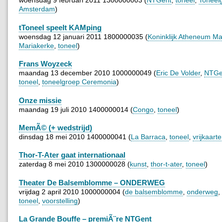
woensdag 9 februari 2011 1300000003 (
NTGent
,
toneel
,
Toneel
Amsterdam
)
tToneel speelt KAMping
woensdag 12 januari 2011 1800000035 (
Koninklijk Atheneum Ma
Mariakerke
,
toneel
)
Frans Woyzeck
maandag 13 december 2010 1000000049 (
Eric De Volder
,
NTGe
toneel
,
toneelgroep Ceremonia
)
Onze missie
maandag 19 juli 2010 1400000014 (
Congo
,
toneel
)
MemÃ© (+ wedstrijd)
dinsdag 18 mei 2010 1400000041 (
La Barraca
,
toneel
,
vrijkaart
Thor-T-Ater gaat internationaal
zaterdag 8 mei 2010 1300000028 (
kunst
,
thor-t-ater
,
toneel
)
Theater De Balsemblomme – ONDERWEG
vrijdag 2 april 2010 1000000004 (
de balsemblomme
,
onderweg
,
toneel
,
voorstelling
)
La Grande Bouffe – premiÃ¨re NTGent