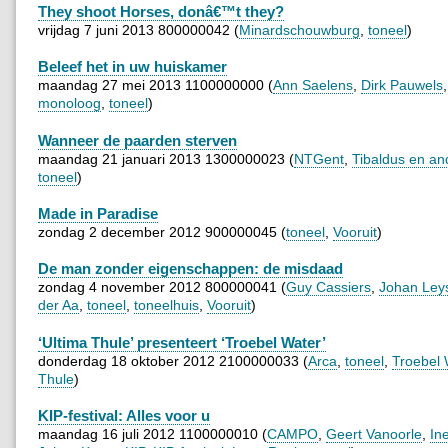
They shoot Horses, donâ€™t they?
vrijdag 7 juni 2013 800000042 (
Minardschouwburg
,
toneel
)
Beleef het in uw huiskamer
maandag 27 mei 2013 1100000000 (
Ann Saelens
,
Dirk Pauwels
monoloog
,
toneel
)
Wanneer de paarden sterven
maandag 21 januari 2013 1300000023 (
NTGent
,
Tibaldus en an
toneel
)
Made in Paradise
zondag 2 december 2012 900000045 (
toneel
,
Vooruit
)
De man zonder eigenschappen: de misdaad
zondag 4 november 2012 800000041 (
Guy Cassiers
,
Johan Ley
der Aa
,
toneel
,
toneelhuis
,
Vooruit
)
‘Ultima Thule’ presenteert ‘Troebel Water’
donderdag 18 oktober 2012 2100000033 (
Arca
,
toneel
,
Troebel 
Thule
)
KIP-festival: Alles voor u
maandag 16 juli 2012 1100000010 (
CAMPO
,
Geert Vanoorle
,
In