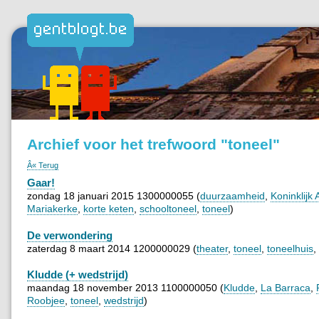
Archief voor het trefwoord "toneel"
Â« Terug
Gaar!
zondag 18 januari 2015 1300000055 (
duurzaamheid
,
Koninklijk
Mariakerke
,
korte keten
,
schooltoneel
,
toneel
)
De verwondering
zaterdag 8 maart 2014 1200000029 (
theater
,
toneel
,
toneelhuis
,
Kludde (+ wedstrijd)
maandag 18 november 2013 1100000050 (
Kludde
,
La Barraca
,
Roobjee
,
toneel
,
wedstrijd
)