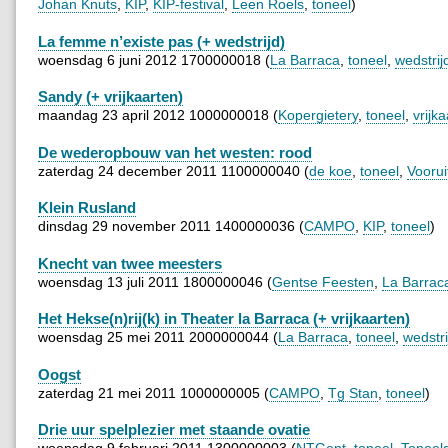
Johan Knuts
,
KIP
,
KIP-festival
,
Leen Roels
,
toneel
)
La femme n’existe pas (+ wedstrijd)
woensdag 6 juni 2012 1700000018 (
La Barraca
,
toneel
,
wedstrij
Sandy (+ vrijkaarten)
maandag 23 april 2012 1000000018 (
Kopergietery
,
toneel
,
vrijk
De wederopbouw van het westen: rood
zaterdag 24 december 2011 1100000040 (
de koe
,
toneel
,
Voorui
Klein Rusland
dinsdag 29 november 2011 1400000036 (
CAMPO
,
KIP
,
toneel
)
Knecht van twee meesters
woensdag 13 juli 2011 1800000046 (
Gentse Feesten
,
La Barrac
Het Hekse(n)rij(k) in Theater la Barraca (+ vrijkaarten)
woensdag 25 mei 2011 2000000044 (
La Barraca
,
toneel
,
wedstri
Oogst
zaterdag 21 mei 2011 1000000005 (
CAMPO
,
Tg Stan
,
toneel
)
Drie uur spelplezier met staande ovatie