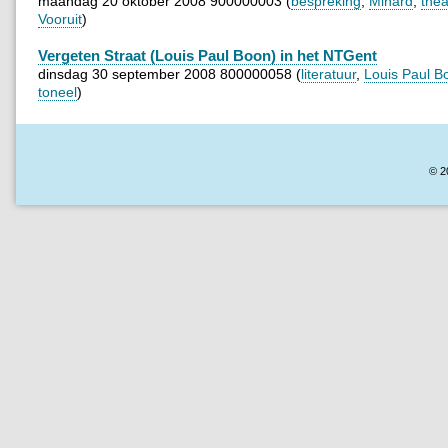
maandag 20 oktober 2008 900000003 (
bespreking
,
Minard
,
thea
Vooruit
)
Vergeten Straat (Louis Paul Boon) in het NTGent
dinsdag 30 september 2008 800000058 (
literatuur
,
Louis Paul B
toneel
)
© 2