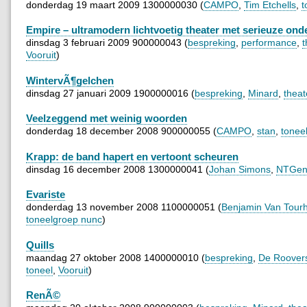
donderdag 19 maart 2009 1300000030 (
CAMPO
,
Tim Etchells
,
t
Empire – ultramodern lichtvoetig theater met serieuze ond
dinsdag 3 februari 2009 900000043 (
bespreking
,
performance
,
t
Vooruit
)
WintervÃ¶gelchen
dinsdag 27 januari 2009 1900000016 (
bespreking
,
Minard
,
theat
Veelzeggend met weinig woorden
donderdag 18 december 2008 900000055 (
CAMPO
,
stan
,
tonee
Krapp: de band hapert en vertoont scheuren
dinsdag 16 december 2008 1300000041 (
Johan Simons
,
NTGen
Evariste
donderdag 13 november 2008 1100000051 (
Benjamin Van Tour
toneelgroep nunc
)
Quills
maandag 27 oktober 2008 1400000010 (
bespreking
,
De Roover
toneel
,
Vooruit
)
RenÃ©