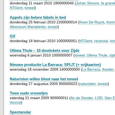
donderdag 11 maart 2010 1800000045 (
Johan Simons
,
la grand
NTGent
,
toneel
)
Appels zijn betere fabels in bed
donderdag 25 februari 2010 2200000014 (
Koen De Ruyck
,
Konin
Atheneum Mariakerke
,
toneel
)
Gif
donderdag 18 februari 2010 1000000051 (
NTGent
,
recensie
,
to
Ultima Thule – 10 duotickets voor Zijde
woensdag 6 januari 2010 1000000007 (
toneel
,
Ultima Thule
,
zij
Nieuwe productie La Barraca: SPLIT (+ vrijkaarten)
woensdag 18 november 2009 1400000000 (
La Barraca
,
theater
Naturisten willen bloot naar het toneel
donderdag 27 augustus 2009 900000023 (
naturisten
,
toneel
)
Twee oude vrouwtjes
zaterdag 21 maart 2009 900000011 (
An de Donder
,
LOD
,
Sien 
Vooruit
)
Spectacular