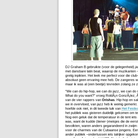
DJ Graham B gebruikte (voor de gelegenheid)
j
met dansbare latin beat, waarop de muzikanten 
gretig inpikten. Het leek me perfect voor die club
absoluut geen ervaring mee heb. De zangeres wa
maar ik was al (een beetje) tevreden zolang ze z
“We can do hip-hop, we can do jazz, we can do 
What do you want?” vroeg RoldÃ¡n GonzÃ¡lez,
van de vier rappers van
Orishas
. Hip-hop en sa
we in overvloed, van jazz heb ik weinig gemerkt.
hoefde ook niet, in dit tweede luik van
Het Festiv
het publiek was gisteren duidelijk gekomen om t
Nog een geluk dat de temperatuur in de tent iets
was, want de kudde (tiener-)meisjes die de eerst
bevolkten, waren anders gegarandeerd in zwijm 
voor de charmes van de Cubaanse jongens. Een 
ander publiek –ondertussen iets talrijker opgek