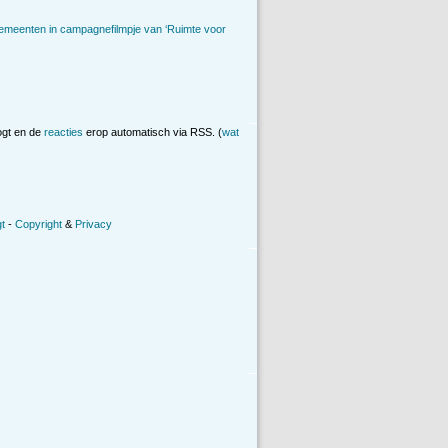
emeenten in campagnefilmpje van ‘Ruimte voor
ogt en de
reacties
erop automatisch via RSS. (
wat
t
-
Copyright
&
Privacy