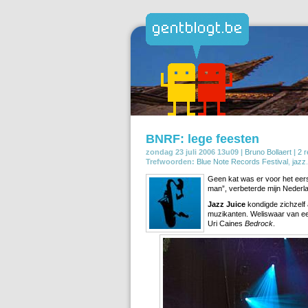
BNRF: lege feesten
zondag 23 juli 2006 13u09 |
Bruno Bollaert
|
2 r
Trefwoorden:
Blue Note Records Festival
,
jazz
.
Geen kat was er voor het eers
man”, verbeterde mijn Nederl
Jazz Juice
kondigde zichzelf 
muzikanten. Weliswaar van ee
Uri Caines
Bedrock
.