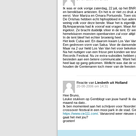
Ik was er ook vorige zaterdag, 22 juli, op het BNR
en bereikbare artiesten. En het is er niet zo druk 
eerst. Voor Mariza en Omara Portuondo. Toen stond
De Orishas hebben echt hiphopbloed in hun ader
weinig volk voor deze bende. Maar het is eigenlij
Bij Amparanoia had ik vooraf wat vragen. Maar 
ingelost. Ze bracht duidelijk sfeer in de tent. E
hemelsluizen moesten openbarsten zal voor altijd 
In de tent bleef het echter broeierig heet.
Het leek Cuba wel. En daarom kwam Los Van Va
Een gedreven vorm van Salsa. Voor de dansende 
Maar na 2 uur hield Los Van Van het voor bekek
Na het nuttigen van een frisse pint konden we te
Records Festival. Nu ze extra-subsidies hebben
besteden aan een betere communicatie. Want h
heel laat op gang gekomen. Wellicht was dat de
houden de Gentenaren toch meer van de feesten 
Reactie van
Liesbeth uit Holland
20-08-2006 om 14:31
Hee Bruno,
Leuke stukken op Gentblogt van jouw hand! Ik da
maand na dato..
Ik ben momenteel aan het schrijven voor Noorderz
crossover-festival in een mooi park in de stad. G
https://www.cie111.com/
. Vanavond weer nieuwe 
gaat het met jou?
groeten!