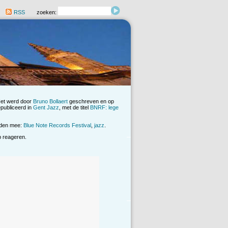
RSS
zoeken:
Het werd door
Bruno Bollaert
geschreven en op
publiceerd in
Gent Jazz
, met de titel
BNRF: lege
rden mee:
Blue Note Records Festival
,
jazz
.
op reageren.