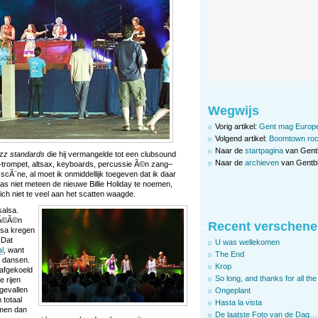
Wegwijs
Vorig artikel:
Gent mag Europ
Volgend artikel:
Boomtown roc
Naar de
startpagina
van Gent
azz standards
die hij vermangelde tot een clubsound
Naar de
archieven
van Gentbl
–trompet, altsax, keyboards, percussie Ã©n zang–
-scÃ¨ne, al moet ik onmiddellijk toegeven dat ik daar
s niet meteen de nieuwe Billie Holiday te noemen,
ich niet te veel aan het scatten waagde.
salsa.
 Ã©Ã©n
Recent verschene
lsa kregen
 Dat
U was wellekomen
al
, want
The End
e dansen.
Krop
 afgekoeld
So long, and thanks for all the 
e rijen
gevallen
Ongeplant
totaal
Hasta la vista
omen dan
De laatste Foto van de Dag…