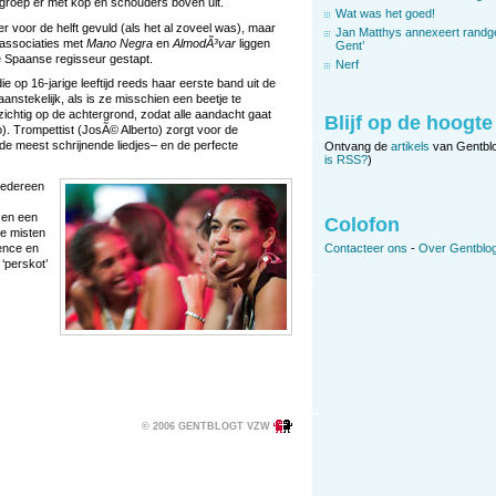
e groep er met kop en schouders boven uit.
Wat was het goed!
r voor de helft gevuld (als het al zoveel was), maar
Jan Matthys annexeert randg
associaties met
Mano Negra
en
AlmodÃ³var
liggen
Gent’
de Spaanse regisseur gestapt.
Nerf
op 16-jarige leeftijd reeds haar eerste band uit de
nstekelijk, als is ze misschien een beetje te
rzichtig op de achtergrond, zodat alle aandacht gaat
Blijf op de hoogte
. Trompettist (JosÃ© Alberto) zorgt voor de
de meest schrijnende liedjes– en de perfecte
Ontvang de
artikels
van Gentbl
is RSS?
)
iedereen
 en een
Colofon
ze misten
Contacteer ons
-
Over Gentblog
ence en
‘perskot’
© 2006 GENTBLOGT VZW