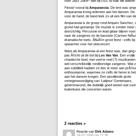
voor Jazz Juice– dan bij US3. Al stak die laatst
Fiesta!
vooral bij
Amparanoia
. De tent was ampe
Amparanoia kreeg iedereen aan het dansen. De 
voor de hand; de band leek zo uit een film van 
Amparanoia is de groep rond Amparo Sanchez, die 
grond had gestampt. De muziek is zonder meer aa
doorzichtig. Percussie en lead gitaar blijven voo
naar de zangeres en de bassiste (Carmen NiÃ±o)
dramatische toets. Ã‰Ã©n groot feest –zelfs bij 
opwarmer voor het slotconcert.
Want als Amparanoia al een feest was, dan ging 
pas Ã©cht uit de bol bij
Los Van Van
. Een vrolijk
chaotische boel, met veel te veel (?) muzikanten
wel verschrikkelijk rondborstige zangeres. Wat 
aan subtiliteit hadden ze des te meer aan prÃ©s
enthousiasme, waarmee ze zelfs de heren in het 
aan het dansen kregen. Een opvallende grote
vertegenwoordiging van ‘Latijnse’ Gentenaars,
gisterenavond, die duidelijk goed wisten wat voor
buitenkans die concerten waren.
2 reacties »
Reactie van
Dirk Adams
24-07-2006 om 17:38