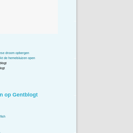
ese droom opbergen
kt de hemelsluizen open
blogt
ogt
n op Gentblogt
fish
.