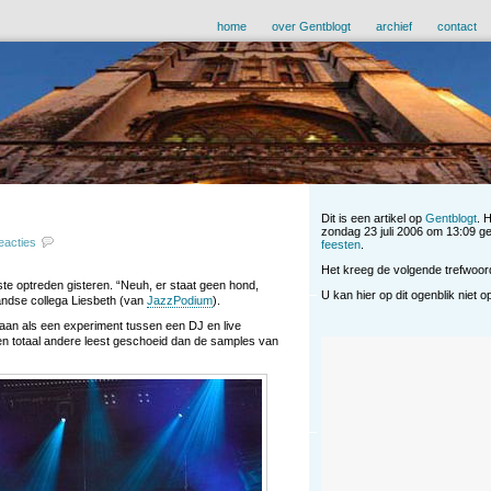
home
over Gentblogt
archief
contact
Dit is een artikel op
Gentblogt
. 
zondag 23 juli 2006 om 13:09 ge
eacties
feesten
.
Het kreeg de volgende trefwoo
te optreden gisteren. “Neuh, er staat geen hond,
U kan hier op dit ogenblik niet 
andse collega Liesbeth (van
JazzPodium
).
aan als een experiment tussen een DJ en live
n totaal andere leest geschoeid dan de samples van