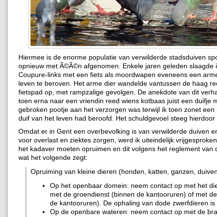
Hiermee is de enorme populatie van verwilderde stadsduiven sp
opnieuw met Ã©Ã©n afgenomen. Enkele jaren geleden slaagde i
Coupure-links met een fiets als moordwapen eveneens een arme
leven te beroven. Het arme dier wandelde vantussen de haag re
fietspad op, met rampzalige gevolgen. De anekdote van dit verhaa
toen erna naar een vriendin reed wiens kotbaas juist een duifje 
gebroken pootje aan het verzorgen was terwijl ik toen zonet ee
duif van het leven had beroofd. Het schuldgevoel steeg hierdoor l
Omdat er in Gent een overbevolking is van verwilderde duiven e
voor overlast en ziektes zorgen, werd ik uiteindelijk vrijgesproke
het kadaver moeten opruimen en dit volgens het reglement van 
wat het volgende zegt:
Opruiming van kleine dieren (honden, katten, ganzen, duiven
Op het openbaar domein: neem contact op met het die
met de groendienst (binnen de kantooruren) of met de 
de kantooruren). De ophaling van dode zwerfdieren is 
Op de openbare wateren: neem contact op met de br