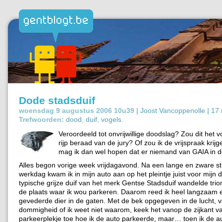
Dode stadsduif
woensdag 9 augustus 2006 10u39 |
Joost Vancoppenolle
|
17 
Trefwoorden:
dood
,
duif
,
vogels
.
Veroordeeld tot onvrijwillige doodslag? Zou dit het v
rijp beraad van de jury? Of zou ik de vrijspraak krijg
mag ik dan wel hopen dat er niemand van GAIA in de
Alles begon vorige week vrijdagavond. Na een lange en zware s
werkdag kwam ik in mijn auto aan op het pleintje juist voor mijn 
typische grijze duif van het merk Gentse Stadsduif wandelde trio
de plaats waar ik wou parkeren. Daarom reed ik heel langzaam en
gevederde dier in de gaten.
Met de bek opgegeven in de lucht, 
dommigheid of ik weet niet waarom, keek het vanop de zijkant v
parkeerplekje toe hoe ik de auto parkeerde, maar… toen ik de a