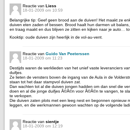
Reactie van
Liess
18-01-2009 om 10:59
Belangrijke tip: Geef geen brood aan de duiven! Het maakt ze en
duiven eten zaden of bessen. Brood haalt hun darmen uit balans,
en traag maakt en dus blijven ze zitten en kijken naar je auto… tot
Kooktip: oude duiven zijn heerlijk in de vol-au-vent.
Reactie van
Guido Van Peeterssen
18-01-2009 om 11:23
Destijds waren de werklieden van het unief vaste leveranciers va
duifjes.
Ze lieten de vensters boven de ingang van de Aula in de Volderst
staan tot het daar stampvol duiven zat.
Dan wachten tot al die duiven jongen hadden om dan snel die vens
doen en al die jonge duifjes Ã©Ã©n voor Ã©Ã©n te vangen, te sl
te verkopen.
Die duiven zaten plots met een leeg nest en begonnen opnieuw m
leggen, en die werkmannen gewoon wachten op de volgende lad
Reactie van
sientje
18-01-2009 om 12:19