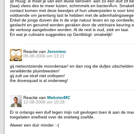
@ Huug: ik moet je van een illusie beroven: aan zo een duif zit b
(taai) vlees des te meer luizen, schimmels en bacteriÃ«n. Smakelij
contact komen met deze beestjes of hun uitwerpselen is voor kin
voldoende om jarenlang last te hebben met de ademhalingswege
Enkel de jonge duiven die in de vrije natuur leven en op oordeel
geslacht en geruimd worden geraken door de vetrinaire keuring
de verkoop aangeboden worden. Al de rest is oud, ziek en taai.
En wat je culinaire suggesties op Gentblogt: smakelijk!
Reactie van
Jeronimo
09-08-2006 om 13:21
gij nietsontziende moordenaar! en dan nog die dufjes uitschelden
verwilderde pluimbeesten!
gij zult uw straf niet ontlopen!
the dovesquad is al onderweg!
Reactie van
WebsterMC
12-08-2006 om 10:28
Er is onlangs een duif tegen mijn ruit gevlogen toen ik aan de m
toegelaten snelheid over de snelweg zoefde.
Alweer een duir minder :-(