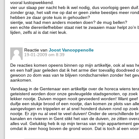
vooral lustopwekkend.
vier uur slaap per nacht heb ik wel nodig, dus voorlopig geen duif.
zonder grap, het valt me op dat er geen zieke beestjes meer ron
hebben ze daar grote kuis in gehouden?
sientje, wat had men anders moeten doen? de mug bellen?
een echte dierenliefhebber staat niet te zwaaien maar helpt zo’n be
lijden, zelfs al is dat niet leuk.
Reactie van
Joost Vancoppenolle
19-01-2009 om 8:39
De reacties komen opeens binnen op mijn artikeltje, ook al was h
en een half jaar geleden dat ik het arme dier toevallig doodreed 
gewoon zo dom was van te blijven rondscharrelen zonder het gev
aankomen.
Vandaag in de Gentenaar een artikeltje over de horeca wiens ter
geteisterd worden door onze gevleugelde stadsgenoten, op zoek
lekker nootje. Duiven mogen nooit gevoederd worden! Want geef
duifje een stukje brood of een nootje, dan komen ze plots van all
aangevlogen en trippelen er al snel honderd duiven rond op zoek
nootje. Er zijn nu al veel te veel duiven! Onder de verschillende 
kanalen en rivieren in Gent stikt het van de duiven, ze zitten ove
alles vuil. Gelukkig heb ik op mijn terras van mijn appartement g
omdat ik zeer hoog boven de grond woon. Dat is toch al een voord