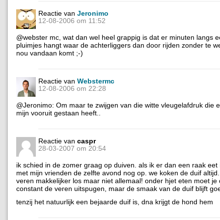
Reactie van
Jeronimo
12-08-2006 om 11:52
@webster mc, wat dan wel heel grappig is dat er minuten langs 
pluimjes hangt waar de achterliggers dan door rijden zonder te w
nou vandaan komt ;-)
Reactie van
Webstermc
12-08-2006 om 22:28
@Jeronimo: Om maar te zwijgen van die witte vleugelafdruk die 
mijn vooruit gestaan heeft..
Reactie van
caspr
28-03-2007 om 20:54
ik schied in de zomer graag op duiven. als ik er dan een raak ee
met mijn vrienden de zelfte avond nog op. we koken de duif altijd.
veren makkelijker los maar niet allemaal! onder hjet eten moet je
constant de veren uitspugen, maar de smaak van de duif blijft g
tenzij het natuurlijk een bejaarde duif is, dna krijgt de hond hem