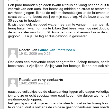
Een paar maanden geleden kwam ik thuis en vloog net een duif 
voorruit van een auto. Het beest lag midden de straat te sterven te
overheen gingen. Ik haalde mijn reclamebladjes uit de brievenbus
straat op tot het beest opzij op mijn stoep lag. Al die boze chauffe
30 sec op te houden!
Ik wist toen ook niet goed wat ermee aan te vangen, maar toen ik 
terug buiten kwam om na te kijken (het beest was nog niet dood),
de uitbaatster van frituur St. Anna te horen dat iemand ze in de v
gegooid… En ja, ze lag er dus gewoon in gesmeten.
Reactie van
Guido Van Peeterssen
19-01-2009 om 0:29
Ooit eens een stervende eend aangetroffen. Schop nemen, hoofd
beest was uit zijn lijden. Spijtig voor het beestje, ik doe het ook ni
Reactie van
rony coekaerts
19-01-2009 om 2:26
naast de vuilbakjes op de okapiparking liggen alle dagen volledig
iemand ze er echt speciaal voor gaat kopen. die duiven zien er uit
weldoorvoede kippen.
het gevolg is dat ik mijn echtgenote steeds moet in bedwang hou
te vangen: duif is volgens de chinese gezondheidsleer zeer voe