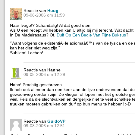
Reactie van
Huug
09-08-2006 om 11:59
Naar Ivago!? Schandalig! Al dat goed eten.
Als U een recept wil hebben kan U altijd bij mij terecht. Wat dacht
In De Madeirasaus? Of,
Duif Op Een Bedje Van Fijne Buksus
?
“Want volgens de existentiÃ«le axiomaâ€™s van de fysica en de
kan het dier niet weg zijn.”
Subliem! Lachen!
Reactie van
Hanne
09-08-2006 om 12:29
Haha! Prachtig geschreven.
Ik heb ook al meer dan een keer aan de lijve ondervonden dat du
gewoonweg oerdom zijn. Ze vliegen of lopen met het grootste g
wiel. Peis da die slechtvalken en dergelijke niet te veel schalkse 
truuken moeten gebruiken om duif op hun menu te hebben! :-D
Reactie van
GuidoVP
09-08-2006 om 12:51