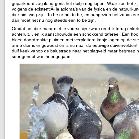
geparkeerd zag ik nergens het duifje nog lopen. Waar zou het zi
volgens de existentiÃ«le axioma’s van de fysica en de natuurkun
dier niet weg zijn. To be or not to be, en aangezien het zopas ee
dan moet het nu nog steeds een to be zijn.
Omdat het dier maar niet te voorschijn kwam reed ik terug enkel
achteruit… en ik aanschouwde een schokkend tafereel. Een hoop
bloed doordrenkte pluimen met verpletterd kopje lagen op de ste
arme dier is er geweest en is nu naar de eeuwige duivenvelden
duif keek vanop de balustrade naar het slagveld maar begreep ni
soortgenoot was heengegaan.