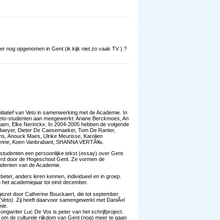
er nog opgenomen in Gent (ik kijk niet zo vaak TV ) ?
itiatief van Veto in samenwerking met de Academie. In
 Veto-studenten aan meegewerkt: Ariane Berckmoes, An
en, Elke Nerinckx. In 2004-2005 hebben de volgende
aeyer, Dieter De Caesemaeker, Tom De Ranter,
ns, Anouck Maes, Ulrike Meurisse, Karolien
 Renne, Koen Vanbrabant, SHANNA VERTÃ‰.
studenten een persoonlijke tekst (essay) over Gent.
rd door de Hogeschool Gent. Ze vormen de
studenten van de Academie.
 beter, anders leren kennen, individueel en in groep.
n het academiejaar tot eind december.
ezet door Catherine Bouckaert, die tot september
eto). Zij heeft daarvoor samengewerkt met DaniÃ«l
ie.
ngwriter Luc De Vos is peter van het schrijfproject.
n om de culturele rijkdom van Gent (nog) meer te gaan