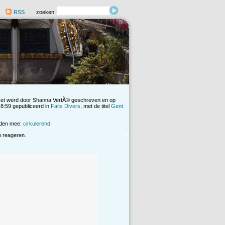
RSS
zoeken:
Het werd door Shanna VertÃ© geschreven en op
:59 gepubliceerd in
Faits Divers
, met de titel
Gent
rden mee:
cirkulerend
.
op reageren.