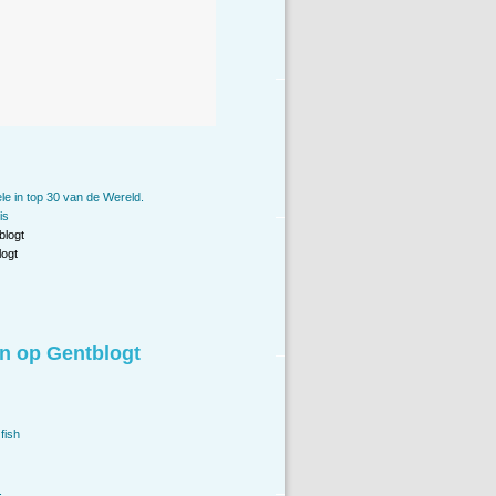
le in top 30 van de Wereld.
is
blogt
ogt
n op Gentblogt
fish
.