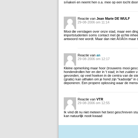
smaken en neemt hen o.a. mee op een tocht door
Reactie van
Jean Marie DE WULF
29-08-2006 om 11:14
Mooi die verslagen over onze stad, maar een din
importstudenten soms contact met de echte inhe
antwoord nee wordt. Maar dan niet Ã©Ã©n maar 
Reactie van
an
29-08-2006 om 12:17
Kleine opmerking maar hoor (trouwens mooi geschre
hondendrollen her en der in ‘t stad; in het zuide
gevonden; op veel hoeken in de centra van de ste
(gratis) kan uithalen om je hond zijn “kadootje” in
deponeren. Een propere oplossing waar de men
Reactie van
VTR
29-08-2006 om 12:55
Ik vind dit nu niet meteen het best geschreven s
kan natuurlijk nooit kwaad