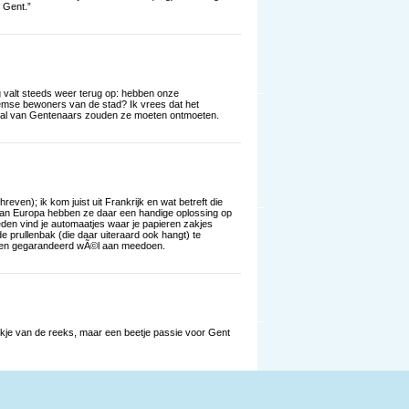
 Gent.”
g valt steeds weer terug op: hebben onze
emse bewoners van de stad? Ik vrees dat het
tal van Gentenaars zouden ze moeten ontmoeten.
ven); ik kom juist uit Frankrijk en wat betreft die
n van Europa hebben ze daar een handige oplossing op
den vind je automaatjes waar je papieren zakjes
 de prullenbak (die daar uiteraard ook hangt) te
sen gegarandeerd wÃ©l aan meedoen.
tukje van de reeks, maar een beetje passie voor Gent