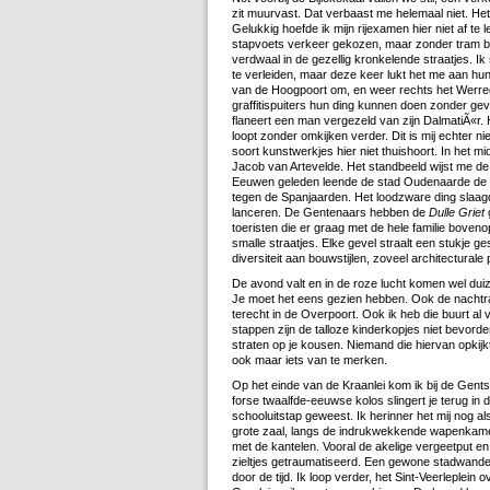
zit muurvast. Dat verbaast me helemaal niet. Het 
Gelukkig hoefde ik mijn rijexamen hier niet af te
stapvoets verkeer gekozen, maar zonder tram be
verdwaal in de gezellig kronkelende straatjes. I
te verleiden, maar deze keer lukt het me aan hun
van de Hoogpoort om, en weer rechts het Werrega
graffitispuiters hun ding kunnen doen zonder ge
flaneert een man vergezeld van zijn DalmatiÃ«r.
loopt zonder omkijken verder. Dit is mij echter nie
soort kunstwerkjes hier niet thuishoort. In het 
Jacob van Artevelde. Het standbeeld wijst me de
Eeuwen geleden leende de stad Oudenaarde de G
tegen de Spanjaarden. Het loodzware ding slaag
lanceren. De Gentenaars hebben de
Dulle Griet
toeristen die er graag met de hele familie boveno
smalle straatjes. Elke gevel straalt een stukje g
diversiteit aan bouwstijlen, zoveel architecturale p
De avond valt en in de roze lucht komen wel dui
Je moet het eens gezien hebben. Ook de nachtr
terecht in de Overpoort. Ook ik heb die buurt al
stappen zijn de talloze kinderkopjes niet bevord
straten op je kousen. Niemand die hiervan opkijk
ook maar iets van te merken.
Op het einde van de Kraanlei kom ik bij de Gen
forse twaalfde-eeuwse kolos slingert je terug in 
schooluitstap geweest. Ik herinner het mij nog a
grote zaal, langs de indrukwekkende wapenkamers
met de kantelen. Vooral de akelige vergeetput en 
zieltjes getraumatiseerd. Een gewone stadwandeli
door de tijd. Ik loop verder, het Sint-Veerleplein 