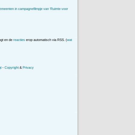
emeenten in campagnefilmpje van ‘Ruimte voor
ogt en de
reacties
erop automatisch via RSS. (
wat
t
-
Copyright
&
Privacy