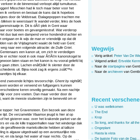
verkeer in de binnenstad verloopt altijd tumultueus.
 leggen! Misschien had ik toch maar beter voor het
n ik verloren en bestaat de kans dat ik hopeloos
k sjees door de Veldstraat. Etalagepoppen trachten me
 blikken te weerstaan! Ik wandel verder, links de hoek
renstraatje in. Dit is dÃ© plek in Gent waar
vaar voor boetes en gevangenisstraf. Wat verderop
 Het duo laat een dampend verse hondendrol achter en
t ontgaan en ik wijs de man er vriendelijk op dat dit
midden van de Vrijdagmarkt waakt de held van Gent:
Wegwijs
 weg naar een volgende attractie: de
Dulle Griet
.
entenaars een kanon uit, om zich te verdedigen
Vorig artikel:
Peter Van De Wie
de er echter nooit in ook maar Ã©Ã©n kanonskogel te
gewoon laten staan en het kanon is nu vooral geliefd bij
Volgend artikel:
Ertvelde Kerm
p gaan zitten. Lachen enâ€¦klik! Ik slenter door de
Naar de
startpagina
van Gent
eschiedenis uit. Bijna nooit zag ik ergens zoâ€™n
Naar de
archieven
van Gentbl
areltjes bij elkaar.
zend zwevende lichtjes tevoorschijn.
Ghent by night
â€¦
aven worden er verwend en fuifgangers kunnen
 verscheidene keren onveilig gemaakt. Na een nachtje
erlijk voor zere voeten. Dan maar verder door de
t, want de meeste studenten zijn te beneveld om er
Recent verschene
U was wellekomen
tse topper: het Gravensteen. Een bezoek aan deze
The End
de tijd. De verzamelde Vlaamse jeugd is hier al op
Krop
lsof het gisteren was: over het krakende parket van de
So long, and thanks for all the 
 en via de kille trappenhallen naar het winderige dak
de geraffineerde martelcollectie hebben al talloze
Ongeplant
ng is algauw uitgedraaid op een avontuurlijke reis
Hasta la vista
over, en sla langs het water af naar rechts. Op de
De laatste Foto van de Dag…