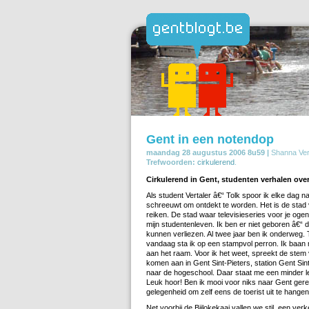
Gent in een notendop
maandag 28 augustus 2006 8u59 |
Shanna Ve
Trefwoorden:
cirkulerend
.
Cirkulerend in Gent, studenten verhalen over
Als student Vertaler â€“ Tolk spoor ik elke dag n
schreeuwt om ontdekt te worden. Het is de stad
reiken. De stad waar televisieseries voor je oge
mijn studentenleven. Ik ben er niet geboren â€“ di
kunnen verliezen. Al twee jaar ben ik onderweg.
vandaag sta ik op een stampvol perron. Ik baan
aan het raam. Voor ik het weet, spreekt de ste
komen aan in Gent Sint-Pieters, station Gent Sin
naar de hogeschool. Daar staat me een minder le
Leuk hoor! Ben ik mooi voor niks naar Gent gereis
gelegenheid om zelf eens de toerist uit te hange
Net voorbij de Bijlokekaai vallen we stil, een v