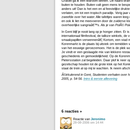
Graslei ga ik een tearoom binnen. De haard bra
buiten te houden. Buiten valt geen mens te bespe
anders uit! Dan is het een en al feestelijke drukte
verlaten, om tot een tropisch paradijs. Vorig jaar
zweefde over het water. Alle tafeltjes waren leeg
en ook ik liet me meevoeren door de zuiderse kl
overheerlijke sangriaâ€™s. Als je van
PolÃ© Po
In Gent blijf je nooit lang op je honger zitten. Er 
internationaal filmfestival, de talloze winkels, d
smaakpapillen verwennenâ€¦ Kortom, een stad m
Korenmarkt is de plaats bij uitstek om temidden 
van het eeuwige geroezemoes. Het is de plek wa
Je vindt er een geslaagde mix van lekkere restaur
geschiedenis en gemoedelijkheid. Op de Korenmar
Pietersstation zal begeleiden. Daar plof ik nee
gezelschap houden tot de grote klok op het Konin
staat de trein al op mij te wachten. Ik neem afsc
Â©irkulerend in Gent, Studenten verhalen over 
2005, p. 54-56.
Intro & eerste aflevering
6 reacties »
Reactie van
Jeronimo
28-08-2006 om 14:44