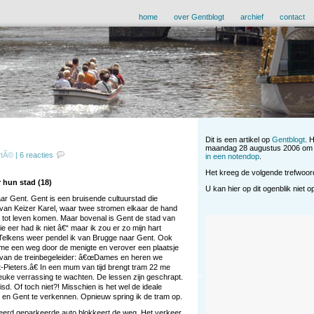
home
over Gentblogt
archief
contact
Dit is een artikel op
Gentblogt
. 
maandag 28 augustus 2006 om 8
rtÃ©
|
6 reacties
in een notendop
.
Het kreeg de volgende trefwoo
 hun stad (18)
U kan hier op dit ogenblik niet 
aar Gent. Gent is een bruisende cultuurstad die
 van Keizer Karel, waar twee stromen elkaar de hand
n tot leven komen. Maar bovenal is Gent de stad van
e eer had ik niet â€“ maar ik zou er zo mijn hart
 Telkens weer pendel ik van Brugge naar Gent. Ook
 me een weg door de menigte en verover een plaatsje
m van de treinbegeleider: â€œDames en heren we
t-Pieters.â€ In een mum van tijd brengt tram 22 me
uke verrassing te wachten. De lessen zijn geschrapt.
d. Of toch niet?! Misschien is het wel de ideale
n en Gent te verkennen. Opnieuw spring ik de tram op.
erkeerd geparkeerde auto blokkeert de weg. Het verkeer