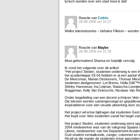
lyrisch worden over een stad mooi is dat!
Reactie van
Cedric
28-08-2006 om 15:27
Welke televisieseries – behalve Flikken – worden 
Reactie van
Maybe
28-08-2006 om 21:30
Mooi geformuleerd Shanna en hopelijk vervolg.
Ik vond het volgende over dit artikel:
“Het project Steden, studenten onderweg is een in
het academiejaar 03-04 hebben er al een aantal
De Meersman, Marian Desloovere, Thomas Missia
studenten deelgenomen: Lot Brems, Hella Dâ€™H
Shirley Hanseeuw, Ina Leijman, Natascha Loontje
Roggeman, Kelly Van Driessche, Nicolaas Van
Onder begeleiding van een docent schrijven Veto-
Die teksten worden samengevoegd en gepublicee
inspiratiebron voor een visuele uitwerking door 
Het project wil ertoe bijdragen dat studenten Gent
Het loopt voor Veto-studenten vanaf het begin va
Het project Steden, studenten onderweg werd opg
2004 medewerker was van de vakgroep Spaans (V
Libens, medewerker van het Departement Academ
Oud-student vertaalkunde, zanger, columnist en so
Hij wil op die manier de studenten ertoe aanzette