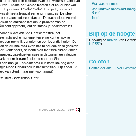
ndt er gezellig om de koude van een winterse namiddag
Wat was het goed!
uren. Tijdens de Gentse feesten ziet het er hier wel
Jan Matthys annexeert randg
. Elk jaar tovert
PolÃ© PolÃ©
deze plek, nu zo stil en
Gent’
 was dit fiesta tropical een enorm succes. De sfeer
 en verlaten, iedereen danste. De nacht gleed voorbij
Nerf
anken en aarzelde niet om te proeven van de
lÃ©
hebt geproefd, laat de smaak je nooit meer los!
Blijf op de hoogte
is voor elk wat wils: de Gentse feesten, het
e vele historische monumenten en je kunt er ook je
Ontvang de
artikels
van Gentbl
et een roemrijk verleden en een levendig heden. De
is RSS?
)
van de drukke stad even halt te houden en te genieten
ar Gentenaars, studenten en toeristen elkaar vinden.
antjes, gezellige terrasjes in de zomer, een vleugje
kt neem ik tram 1, die me naar het Sint-
Colofon
r op een bankje. Een eenzame duif komt me nog even
gin Maria Hendrikaplein half acht slaat. Op spoor 12
Contacteer ons
-
Over Gentblog
heid van Gent, maar niet voor langâ€¦
hun stad, Hogeschool Gent
© 2006 GENTBLOGT VZW