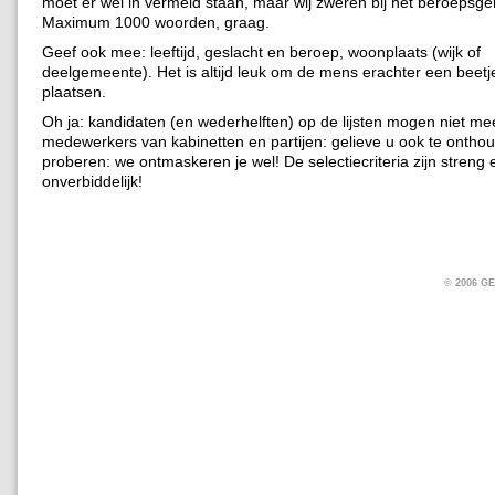
moet er wel in vermeld staan, maar wij zweren bij het beroepsg
Maximum 1000 woorden, graag.
Geef ook mee: leeftijd, geslacht en beroep, woonplaats (wijk of
deelgemeente). Het is altijd leuk om de mens erachter een beet
plaatsen.
Oh ja: kandidaten (en wederhelften) op de lijsten mogen niet m
medewerkers van kabinetten en partijen: gelieve u ook te onthou
proberen: we ontmaskeren je wel! De selectiecriteria zijn streng 
onverbiddelijk!
© 2006 