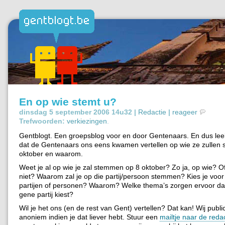
En op wie stemt u?
dinsdag 5 september 2006 14u32 |
Redactie
|
reageer
Trefwoorden:
verkiezingen
.
Gentblogt. Een groepsblog voor en door Gentenaars. En dus lee
dat de Gentenaars ons eens kwamen vertellen op wie ze zullen
oktober en waarom.
Weet je al op wie je zal stemmen op 8 oktober? Zo ja, op wie? O
niet? Waarom zal je op die partij/persoon stemmen? Kies je voor
partijen of personen? Waarom? Welke thema’s zorgen ervoor dat
gene partij kiest?
Wil je het ons (en de rest van Gent) vertellen? Dat kan! Wij publi
anoniem indien je dat liever hebt. Stuur een
mailtje naar de reda