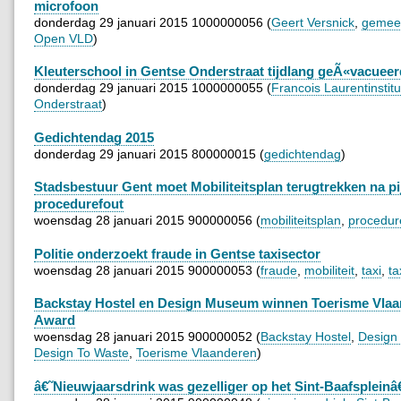
microfoon
donderdag 29 januari 2015 1000000056 (
Geert Versnick
,
gemee
Open VLD
)
Kleuterschool in Gentse Onderstraat tijdlang geÃ«vacueer
donderdag 29 januari 2015 1000000055 (
Francois Laurentinstitu
Onderstraat
)
Gedichtendag 2015
donderdag 29 januari 2015 800000015 (
gedichtendag
)
Stadsbestuur Gent moet Mobiliteitsplan terugtrekken na pij
procedurefout
woensdag 28 januari 2015 900000056 (
mobiliteitsplan
,
procedur
Politie onderzoekt fraude in Gentse taxisector
woensdag 28 januari 2015 900000053 (
fraude
,
mobiliteit
,
taxi
,
ta
Backstay Hostel en Design Museum winnen Toerisme Vla
Award
woensdag 28 januari 2015 900000052 (
Backstay Hostel
,
Design
Design To Waste
,
Toerisme Vlaanderen
)
â€˜Nieuwjaarsdrink was gezelliger op het Sint-Baafsplein