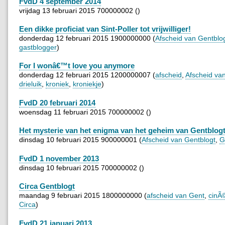
FvdD 4 september 2014
vrijdag 13 februari 2015 700000002 ()
Een dikke proficiat van Sint-Poller tot vrijwilliger!
donderdag 12 februari 2015 1900000000 (
Afscheid van Gentblo
gastblogger
)
For I wonâ€™t love you anymore
donderdag 12 februari 2015 1200000007 (
afscheid
,
Afscheid va
drieluik
,
kroniek
,
kroniekje
)
FvdD 20 februari 2014
woensdag 11 februari 2015 700000002 ()
Het mysterie van het enigma van het geheim van Gentblog
dinsdag 10 februari 2015 900000001 (
Afscheid van Gentblogt
,
G
FvdD 1 november 2013
dinsdag 10 februari 2015 700000002 ()
Circa Gentblogt
maandag 9 februari 2015 1800000000 (
afscheid van Gent
,
cinÃ
Circa
)
FvdD 21 januari 2013