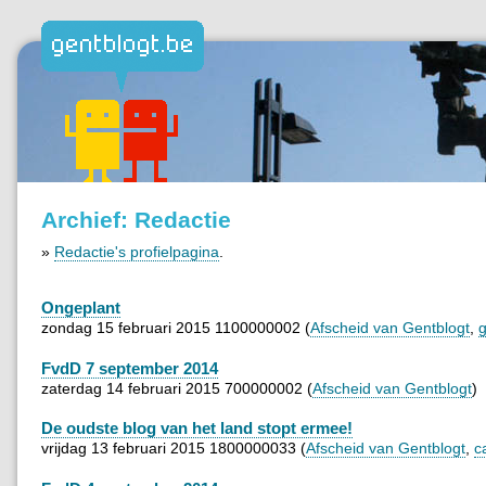
Archief: Redactie
»
Redactie's profielpagina
.
Ongeplant
zondag 15 februari 2015 1100000002 (
Afscheid van Gentblogt
,
g
FvdD 7 september 2014
zaterdag 14 februari 2015 700000002 (
Afscheid van Gentblogt
)
De oudste blog van het land stopt ermee!
vrijdag 13 februari 2015 1800000033 (
Afscheid van Gentblogt
,
c