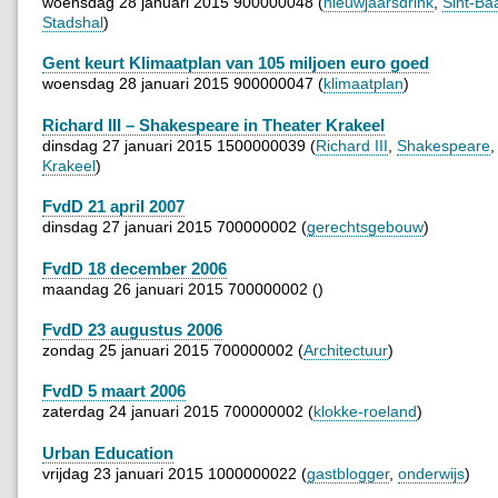
woensdag 28 januari 2015 900000048 (
nieuwjaarsdrink
,
Sint-Ba
Stadshal
)
Gent keurt Klimaatplan van 105 miljoen euro goed
woensdag 28 januari 2015 900000047 (
klimaatplan
)
Richard III – Shakespeare in Theater Krakeel
dinsdag 27 januari 2015 1500000039 (
Richard III
,
Shakespeare
Krakeel
)
FvdD 21 april 2007
dinsdag 27 januari 2015 700000002 (
gerechtsgebouw
)
FvdD 18 december 2006
maandag 26 januari 2015 700000002 ()
FvdD 23 augustus 2006
zondag 25 januari 2015 700000002 (
Architectuur
)
FvdD 5 maart 2006
zaterdag 24 januari 2015 700000002 (
klokke-roeland
)
Urban Education
vrijdag 23 januari 2015 1000000022 (
gastblogger
,
onderwijs
)