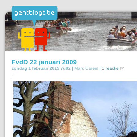
FvdD 22 januari 2009
zondag 1 februari 2015 7u02 |
Marc Careel
|
1 reactie
.