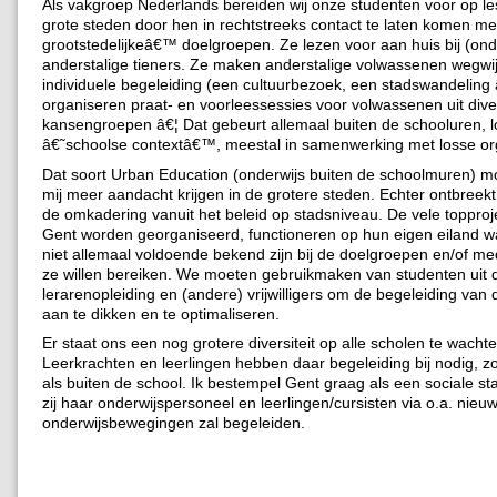
Als vakgroep Nederlands bereiden wij onze studenten voor op le
grote steden door hen in rechtstreeks contact te laten komen me
grootstedelijkeâ€™ doelgroepen. Ze lezen voor aan huis bij (on
anderstalige tieners. Ze maken anderstalige volwassenen wegwij
individuele begeleiding (een cultuurbezoek, een stadswandeling 
organiseren praat- en voorleessessies voor volwassenen uit div
kansengroepen â€¦ Dat gebeurt allemaal buiten de schooluren, 
â€˜schoolse contextâ€™, meestal in samenwerking met losse org
Dat soort Urban Education (onderwijs buiten de schoolmuren) m
mij meer aandacht krijgen in de grotere steden. Echter ontbreek
de omkadering vanuit het beleid op stadsniveau. De vele topproje
Gent worden georganiseerd, functioneren op hun eigen eiland w
niet allemaal voldoende bekend zijn bij de doelgroepen en/of m
ze willen bereiken. We moeten gebruikmaken van studenten uit 
lerarenopleiding en (andere) vrijwilligers om de begeleiding van 
aan te dikken en te optimaliseren.
Er staat ons een nog grotere diversiteit op alle scholen te wachte
Leerkrachten en leerlingen hebben daar begeleiding bij nodig, z
als buiten de school. Ik bestempel Gent graag als een sociale st
zij haar onderwijspersoneel en leerlingen/cursisten via o.a. nieu
onderwijsbewegingen zal begeleiden.