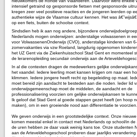
nieuwkomers de Ronde van Vlaanderen. Daarvoor werd enkele
intensief getraind op gesponsorde fietsen met gesponsorde uitru
kregen zeer veel positieve reacties en de jongeren leerden op ee
authentieke wijze de Vlaamse cultuur kennen. Het was â€˜wijsâ
op een fiets, buiten de schoolse context.
Sindsdien heb ik aan nog andere, bijzondere onderwijsdoelgroe
Nederlands mogen onderwijzen: anderstalige volwassenen in e
voor VolwassenenOnderwijs (CVO), anderstalige kinderen van 6-
zomervakanties via vzw Roeland, langdurig opgenomen kinderen 
het UZ Gent via de Ziekenhuisschool Stad Gent en momenteel s
de lerarenopleiding secundair onderwijs aan de Arteveldehogesc
In al die contexten dragen de medewerkers gelijke onderwijskan
het vaandel. Iedere leerling moet kansen krijgen om naar een ho
klimmen. Iedere jongere heeft recht op begeleiding op maat. Ied
moet bereid zijn aandacht te besteden aan die noden. Ieder lid 
onderwijsgemeenschap moet de middelen, de aandacht en de
professionalisering voorzien om gelijke onderwijskansen te kun
Ik geloof dat Stad Gent al goede stappen gezet heeft (en hoop n
maken), om in een groeiende nood aan differentiatie te voorzien
We geven onderwijs in een grootstedelijke context. Onze nieuw
komen meestal enkel in contact met Nederlands op school/in de
de uren hebben ze daar vaak weinig kans toe. Onze studenten 
aan de Arteveldehogeschool proberen daar jaarlijks verandering 