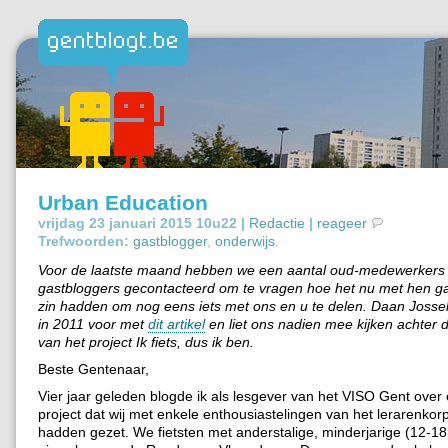
Urban Education
vrijdag 23 januari 2015 10u22 |
Redactie
|
reageer
Trefwoorden:
gastblogger
,
onderwijs
.
Voor de laatste maand hebben we een aantal oud-medewerkers
gastbloggers gecontacteerd om te vragen hoe het nu met hen ga
zin hadden om nog eens iets met ons en u te delen. Daan Jossel
in 2011 voor met
dit artikel
en liet ons nadien mee kijken achter
van het project Ik fiets, dus ik ben.
Beste Gentenaar,
Vier jaar geleden blogde ik als lesgever van het VISO Gent over
project dat wij met enkele enthousiastelingen van het lerarenkor
hadden gezet. We fietsten met anderstalige, minderjarige (12-18 