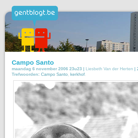
Campo Santo
maandag 6 november 2006 23u23 |
Liesbeth Van der Herten
|
Trefwoorden:
Campo Santo
,
kerkhof
.