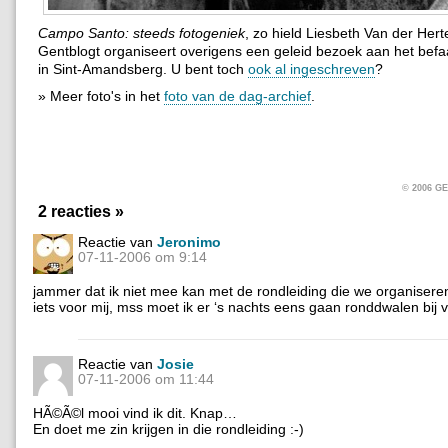
Campo Santo: steeds fotogeniek
, zo hield Liesbeth Van der Hert
Gentblogt organiseert overigens een geleid bezoek aan het bef
in Sint-Amandsberg. U bent toch
ook al ingeschreven
?
» Meer foto's in het
foto van de dag-archief
.
© 2006 
2 reacties »
Reactie van
Jeronimo
07-11-2006 om 9:14
jammer dat ik niet mee kan met de rondleiding die we organisere
iets voor mij, mss moet ik er ‘s nachts eens gaan ronddwalen bij
Reactie van
Josie
07-11-2006 om 11:44
HÃ©Ã©l mooi vind ik dit. Knap…
En doet me zin krijgen in die rondleiding :-)