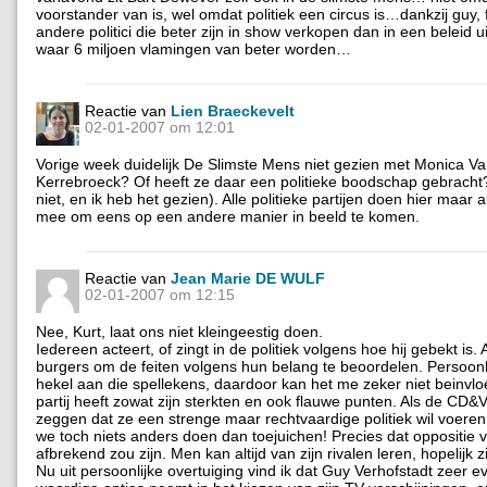
voorstander van is, wel omdat politiek een circus is…dankzij guy, 
andere politici die beter zijn in show verkopen dan in een beleid 
waar 6 miljoen vlamingen van beter worden…
Reactie van
Lien Braeckevelt
02-01-2007 om 12:01
Vorige week duidelijk De Slimste Mens niet gezien met Monica V
Kerrebroeck? Of heeft ze daar een politieke boodschap gebracht?
niet, en ik heb het gezien). Alle politieke partijen doen hier maar 
mee om eens op een andere manier in beeld te komen.
Reactie van
Jean Marie DE WULF
02-01-2007 om 12:15
Nee, Kurt, laat ons niet kleingeestig doen.
Iedereen acteert, of zingt in de politiek volgens hoe hij gebekt is.
burgers om de feiten volgens hun belang te beoordelen. Persoonli
hekel aan die spellekens, daardoor kan het me zeker niet beinvlo
partij heeft zowat zijn sterkten en ook flauwe punten. Als de CD&
zeggen dat ze een strenge maar rechtvaardige politiek wil voere
we toch niets anders doen dan toejuichen! Precies dat oppositie v
afbrekend zou zijn. Men kan altijd van zijn rivalen leren, hopelijk zi
Nu uit persoonlijke overtuiging vind ik dat Guy Verhofstadt zeer e