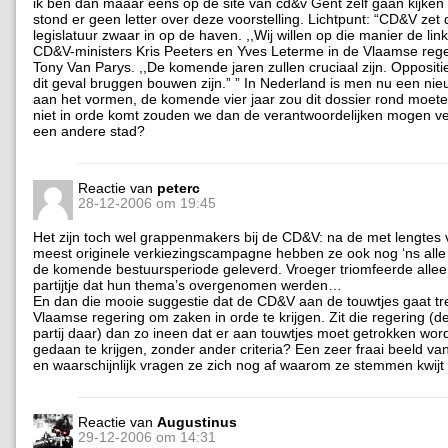
ik ben dan maaar eens op de site van cd&v Gent zelf gaan kijke
stond er geen letter over deze voorstelling. Lichtpunt: “CD&V ze
legislatuur zwaar in op de haven. ,,Wij willen op die manier de li
CD&V-ministers Kris Peeters en Yves Leterme in de Vlaamse rege
Tony Van Parys. ,,De komende jaren zullen cruciaal zijn. Oppositie
dit geval bruggen bouwen zijn.” ” In Nederland is men nu een ni
aan het vormen, de komende vier jaar zou dit dossier rond moeten 
niet in orde komt zouden we dan de verantwoordelijken mogen v
een andere stad?
Reactie van
peterc
28-12-2006 om 19:45
Het zijn toch wel grappenmakers bij de CD&V: na de met lengtes
meest originele verkiezingscampagne hebben ze ook nog ‘ns alle
de komende bestuursperiode geleverd. Vroeger triomfeerde allee
partijtje dat hun thema’s overgenomen werden…
En dan die mooie suggestie dat de CD&V aan de touwtjes gaat tre
Vlaamse regering om zaken in orde te krijgen. Zit die regering (d
partij daar) dan zo ineen dat er aan touwtjes moet getrokken wor
gedaan te krijgen, zonder ander criteria? Een zeer fraai beeld va
en waarschijnlijk vragen ze zich nog af waarom ze stemmen kwijt 
Reactie van
Augustinus
29-12-2006 om 14:31