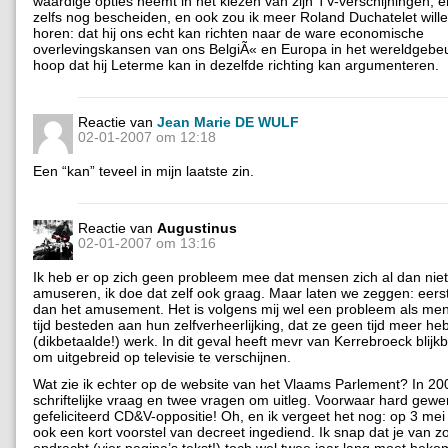
waardige opties neemt in het kiezen van zijn TV-verschijningen, e
zelfs nog bescheiden, en ook zou ik meer Roland Duchatelet wille
horen: dat hij ons echt kan richten naar de ware economische
overlevingskansen van ons BelgiÃ« en Europa in het wereldgebeu
hoop dat hij Leterme kan in dezelfde richting kan argumenteren.
Reactie van
Jean Marie DE WULF
02-01-2007 om 12:18
Een “kan” teveel in mijn laatste zin.
Reactie van
Augustinus
02-01-2007 om 13:16
Ik heb er op zich geen probleem mee dat mensen zich al dan nie
amuseren, ik doe dat zelf ook graag. Maar laten we zeggen: eerst
dan het amusement. Het is volgens mij wel een probleem als me
tijd besteden aan hun zelfverheerlijking, dat ze geen tijd meer h
(dikbetaalde!) werk. In dit geval heeft mevr van Kerrebroeck blijkb
om uitgebreid op televisie te verschijnen.
Wat zie ik echter op de website van het Vlaams Parlement? In 20
schriftelijke vraag en twee vragen om uitleg. Voorwaar hard gewer
gefeliciteerd CD&V-oppositie! Oh, en ik vergeet het nog: op 3 me
ook een kort voorstel van decreet ingediend. Ik snap dat je van zo
opdracht (vier pagina’s tekst!) toch wel twee jaar lang moet beko