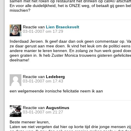
samen met het roken op restaurant het drinken op cafÃ© afschaf
En voor alle duidelijkheid, het is ONZE weg, of betaalt gij geen be
misschien?
Reactie van
Lien Braeckevelt
03-01-2007 om 17:29
Inderdaad Jeroen. Ik geef daar dan ook geen commentaar op. V
ze daar gerust aan mee doen. Ik vind het leuk om de politici een
andere manier te leren kennen. En zolang ze hun werk goed doen
geen graten in. Ik heb Zuster Monica trouwens gisteren gefelicit
deelname!
Reactie van
Ledeberg
03-01-2007 om 17:43
een welgemeende ironische felicitatie neem ik aan
Reactie van
Augustinus
03-01-2007 om 21:27
Beste meneer leuren,
Laten we niet vergeten dat hier op korte tijd drie jonge mensen zi