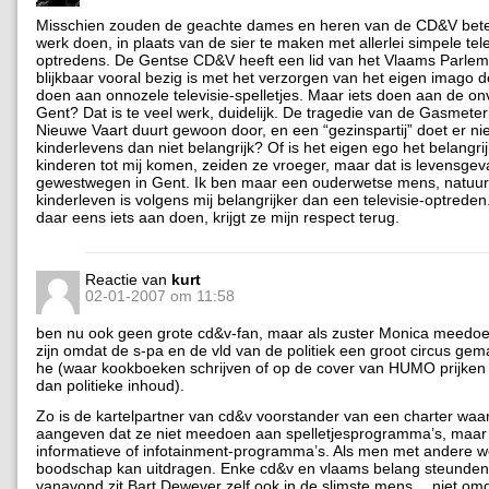
Misschien zouden de geachte dames en heren van de CD&V bet
werk doen, in plaats van de sier te maken met allerlei simpele tele
optredens. De Gentse CD&V heeft een lid van het Vlaams Parlem
blijkbaar vooral bezig is met het verzorgen van het eigen imago 
doen aan onnozele televisie-spelletjes. Maar iets doen aan de onv
Gent? Dat is te veel werk, duidelijk. De tragedie van de Gasmete
Nieuwe Vaart duurt gewoon door, en een “gezinspartij” doet er nie
kinderlevens dan niet belangrijk? Of is het eigen ego het belangri
kinderen tot mij komen, zeiden ze vroeger, maar dat is levensgeva
gewestwegen in Gent. Ik ben maar een ouderwetse mens, natuurl
kinderleven is volgens mij belangrijker dan een televisie-optrede
daar eens iets aan doen, krijgt ze mijn respect terug.
Reactie van
kurt
02-01-2007 om 11:58
ben nu ook geen grote cd&v-fan, maar als zuster Monica meedoet
zijn omdat de s-pa en de vld van de politiek een groot circus ge
he (waar kookboeken schrijven of op de cover van HUMO prijken b
dan politieke inhoud).
Zo is de kartelpartner van cd&v voorstander van een charter waar 
aangeven dat ze niet meedoen aan spelletjesprogramma’s, maar
informatieve of infotainment-programma’s. Als men met andere 
boodschap kan uitdragen. Enke cd&v en vlaams belang steunden
vanavond zit Bart Dewever zelf ook in de slimste mens… niet omda