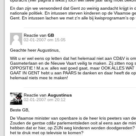
En dan zijn we verwonderd dat Gent zo weinig aandacht krijgt in
nationale politiek. En intussen sterven kinderen op de Vlaamse 
Gent. En intussen lachen we met z’n alle bij kwisprogramam’s op t
Reactie van
GB
02-01-2007 om 15:05
Geachte heer Augustinus,
Wilt u er wel eens op letten dat het helemaal niet aan CD&V is o
Gasmeterlaan en de Nieuwe Vaart veilig te maken. Zij zitten nog 
OPPOSITIE ! M.a.w. alles wat goed gaat, maar OOK ALLES WA
GAAT IN GENT hebt u aan PAARS te danken en daar heeft de opp
helemaal niets mee te maken!
Reactie van
Augustinus
02-01-2007 om 20:12
Beste GB,
De Vlaamse minister van openbare is de heer kris peeters van 
Zouden de gentse cd&v parlementsleden ooit al eens aan de min
hebben dat er hier, op ZIJN weg kinderen worden doodgereden?
het te druk met op televisie te komen?