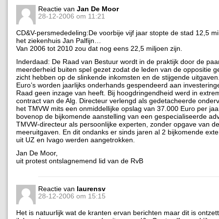
Reactie van
Jan De Moor
28-12-2006 om 11:21
CD&V-persmededeling:De voorbije vijf jaar stopte de stad 12,5 mi
het ziekenhuis Jan Palfijn…
Van 2006 tot 2010 zou dat nog eens 22,5 miljoen zijn.
Inderdaad: De Raad van Bestuur wordt in de praktijk door de paa
meerderheid buiten spel gezet zodat de leden van de oppositie ge
zicht hebben op de slinkende inkomsten en de stijgende uitgaven
Euro’s worden jaarlijks onderhands gespendeerd aan investerin
Raad geen inzage van heeft. Bij hoogdringendheid werd in extrem
contract van de Alg. Directeur verlengd als gedetacheerde onderv
het TMVW mits een onmiddellijke opslag van 37.000 Euro per jaa
bovenop de bijkomende aanstelling van een gespecialiseerde ad
TMVW-directeur als persoonlijke experten, zonder opgave van de
meeruitgaven. En dit ondanks er sinds jaren al 2 bijkomende ext
uit UZ en Ivago werden aangetrokken.
Jan De Moor,
uit protest ontslagnemend lid van de RvB
Reactie van
laurensv
28-12-2006 om 15:15
Het is natuurlijk wat de kranten ervan berichten maar dit is ontze