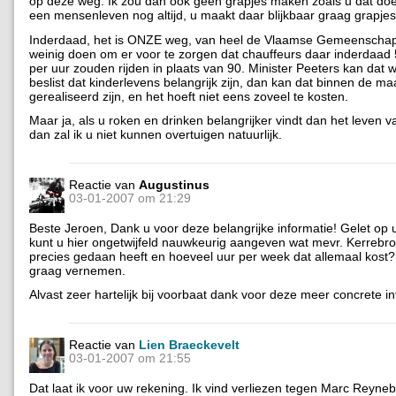
op deze weg. Ik zou dan ook geen grapjes maken zoals u dat doet,
een mensenleven nog altijd, u maakt daar blijkbaar graag grapjes
Inderdaad, het is ONZE weg, van heel de Vlaamse Gemeenschap.
weinig doen om er voor te zorgen dat chauffeurs daar inderdaad 
per uur zouden rijden in plaats van 90. Minister Peeters kan dat we
beslist dat kinderlevens belangrijk zijn, dan kan dat binnen de m
gerealiseerd zijn, en het hoeft niet eens zoveel te kosten.
Maar ja, als u roken en drinken belangrijker vindt dan het leven v
dan zal ik u niet kunnen overtuigen natuurlijk.
Reactie van
Augustinus
03-01-2007 om 21:29
Beste Jeroen, Dank u voor deze belangrijke informatie! Gelet op
kunt u hier ongetwijfeld nauwkeurig aangeven wat mevr. Kerrebr
precies gedaan heeft en hoeveel uur per week dat allemaal kost?
graag vernemen.
Alvast zeer hartelijk bij voorbaat dank voor deze meer concrete in
Reactie van
Lien Braeckevelt
03-01-2007 om 21:55
Dat laat ik voor uw rekening. Ik vind verliezen tegen Marc Reyneb