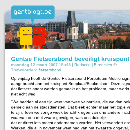
Gentse Fietsersbond beveiligt kruispunt
maandag 12 maart 2007 15u43 |
Redactie
|
5 reacties
Trefwoorden:
fietsersbond
.
Op vrijdag heeft de Gentse Fietsersbond Perpetuum Mobile signa
aangebracht aan het kruispunt Snepkaai/Beukenlaan. Deze signa
dat fietsers attent worden gemaakt op het probleem, maar werkt
niet echt weg.
“We hadden al een tijd weet van twee valpartijen, die we dan o
gemeld aan de stadsdiensten. Dat bleek echter maar het topje va
te zijn. Toen we vorige week bericht kregen van drie andere inci
waarvan een met zware gevolgen, was ons duidelijk
dat er direct iets moest ondernomen worden. Het verwondert ons
Werken, die al in november weet had van het zwaarste ongeval,