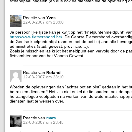
schandpaal nagelen (en dus ook de diensten die de oplevering 
Reactie van
Yves
12-03-2007 om 23:00
Je persoonlijke lijstje kan je kwijt op het “knelpuntenmeldpunt” va
https://www.fietsersbond.be/
. De Gentse Fietsersbond overhandig
de Gentse knelpuntenlijst (samen met de petitie) aan alle bevoe
administraties (stad, gewest, provincie,…).
Zoals je misschien las krijgt het meldpunt een vervolg door de p
fietsambtenaar van het Vlaams Gewest.
Reactie van
Roland
12-03-2007 om 23:10
Worden de opleveringen dan “achter pot en pint” gedaan in het b
betrokken diensten? Het zijn niet enkel de fietspaden, ook de o
heraangelegde voetpaden na werken van de watermaatschappij 
diensten laat te wensen over.
Reactie van
marc
12-03-2007 om 23:45