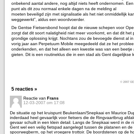
onbekend aantal andere, nog altijd niets heeft ondernomen. Een 
punt als dit zou normaal enkele dagen na de melding al
moeten beveiligd zijn met signalisatie als het niet onmiddellijk k
weggewerkt”, aldus een woordvoerder.
De Gentse Fietsersbond hoopt dat de nieuwe schepen voor Op
zorgt dat dit soort nalatigheid niet meer voorkomt, en dat dit he
grondige oplossing krijgt. Nochtans zou de bevoegde dienst al i
vorig jaar aan Perpetuum Mobile meegedeeld dat ze het proble
onderkenden, en dat het alleen een kwestie was van een beetje a
gieten. Dit is een routineklus die in een stad als Gent dagelijkse k
© 2007 
5 reacties »
Reactie van
Frans
12-03-2007 om 17:08
De situatie op het kruispunt Beukenlaan/Snepkaai en Maurice Dup
inderdaad heel gevaarlijk voor fietsers die de Ringvaartbrug afdal
gevaar schuilt in een klein detail. Langs de Snepkaai werd in de r
Gent wel een veilig fietspad aangelegd tussen de platanen en de
spoorwegberm, op het vroegere trottoir. De boordstenen op de h