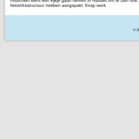
misschien eens een kijkje gaan nemen in Hasselt om te zien hoe
fietsinfrastructuur hebben aangepakt. Knap werk.
© 2