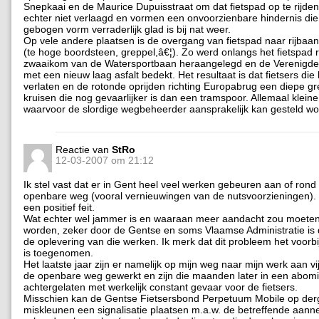
Snepkaai en de Maurice Dupuisstraat om dat fietspad op te rijde
echter niet verlaagd en vormen een onvoorzienbare hindernis die 
gebogen vorm verraderlijk glad is bij nat weer.
Op vele andere plaatsen is de overgang van fietspad naar rijbaan
(te hoge boordsteen, greppel,â€¦). Zo werd onlangs het fietspad 
zwaaikom van de Watersportbaan heraangelegd en de Verenigde
met een nieuw laag asfalt bedekt. Het resultaat is dat fietsers die 
verlaten en de rotonde oprijden richting Europabrug een diepe g
kruisen die nog gevaarlijker is dan een tramspoor. Allemaal kleine
waarvoor de slordige wegbeheerder aansprakelijk kan gesteld wo
Reactie van
StRo
12-03-2007 om 21:12
Ik stel vast dat er in Gent heel veel werken gebeuren aan of rond
openbare weg (vooral vernieuwingen van de nutsvoorzieningen). D
een positief feit.
Wat echter wel jammer is en waaraan meer aandacht zou moete
worden, zeker door de Gentse en soms Vlaamse Administratie is 
de oplevering van die werken. Ik merk dat dit probleem het voorb
is toegenomen.
Het laatste jaar zijn er namelijk op mijn weg naar mijn werk aan vi
de openbare weg gewerkt en zijn die maanden later in een abomi
achtergelaten met werkelijk constant gevaar voor de fietsers.
Misschien kan de Gentse Fietsersbond Perpetuum Mobile op derg
miskleunen een signalisatie plaatsen m.a.w. de betreffende aan