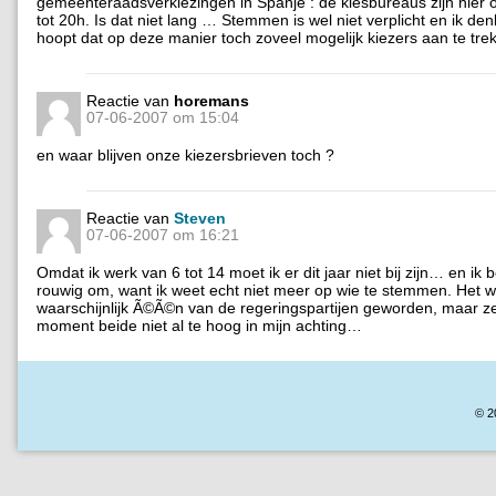
gemeenteraadsverkiezingen in Spanje : de kiesbureaus zijn hier
tot 20h. Is dat niet lang … Stemmen is wel niet verplicht en ik de
hoopt dat op deze manier toch zoveel mogelijk kiezers aan te tre
Reactie van
horemans
07-06-2007 om 15:04
en waar blijven onze kiezersbrieven toch ?
Reactie van
Steven
07-06-2007 om 16:21
Omdat ik werk van 6 tot 14 moet ik er dit jaar niet bij zijn… en ik b
rouwig om, want ik weet echt niet meer op wie te stemmen. Het 
waarschijnlijk Ã©Ã©n van de regeringspartijen geworden, maar ze
moment beide niet al te hoog in mijn achting…
© 2