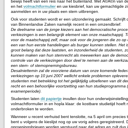
bewijs heeft van een reis naar het buitenland. Met Ã©Ã©n van d
en het
volmachtformulier
en uw kiesbrief, kan uw gemachtigde z
aanmelden en in uw plaats een stem uitbrengen.
Ook voor studenten wordt er een uitzondering gemaakt. Schrijft 
van Binnenlandse Zaken namelijk recent in een omzendbrief:
De deelname van de jonge kiezers aan het democratische proce
verkiezingen is een belangrijk element van onze maatschappij. Teg
voor de maatschappij zelf, maar ook voor de jongeren die zo op 
een van hun eerste handelingen als burger kunnen stellen. Het i
groot belang dat deze laatsten, en inzonderheid de studenten, z
kunnen maken van hun stemrecht als meewerken aan de democ
controle van de verkiezingen door deel te nemen aan de werk
een stem- of stemopnemingsbureau.
Desalniettemin zal de voorziene datum van onze komende feder
verkiezingen op 10 juni 2007 wellicht enkele problemen oplever
studenten met betrekking tot het gelijktijdig uitoefenen van dit d
recht en een behoorlijke voortzetting van hun studieprogramma (
examenperiode).
Studenten laten
dit papiertje
invullen door hun onderwijsinstelling
volmachtformulier in en hopla klaar: de kostbare studietijd hoeft n
onderbroken te worden.
Wanneer u recent verhuisd bent tenslotte, na 5 april om precies t
bent u volgens de kieslijst nog op uw vorig adres geregistreerd. 
oproepingsbrieven worden verstuurd naar dat adres en zult dus i