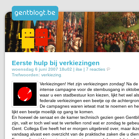
Eerste hulp bij verkiezingen
woensdag 6 juni 2007 18u02 |
ilse
|
7 reacties
Trefwoorden:
verkiezing
.
Verkiezingen! Het zijn verkiezingen zondag! Na de
intense campagne voor de stembusgang in oktober
waar u een stadbestuur kon kiezen, lijkt het wel al
federale verkiezingen een beetje op de achtergron
De campagnes waren ietwat mat te noemen en het
lijkt een beetje moeilijk op gang te komen.
En hoewel de senaat en de kamer technisch gezien geen Gentb
zijn, valt er toch wel wat te vertellen rond wat er zondag te gebeu
Gent. Collega Eve heeft het er morgen uitgebreid over, maar ikze
vandaag alvast een overzicht van de praktische zaken die u dien