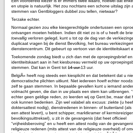
Een voorbereid kiezer is er immers twee waard, hoewel dat enke
en utopie is natuurlijk. Het zou nochtans een schone uitslag zijn 
stemmen van Gentbloggers dubbel zou tellen, nietwaar?
Terzake echter.
Normaal gezien zou elke kiesgerechtigde ondertussen een oproe
ontvangen moeten hebben. Indien dit niet zo is of u heeft de bri
toevallig
verloren gelegd, kunt u tot op de dag van de verkiezing
duplicaat vragen bij de dienst Bevolking, het bureau verkiezingen
dienstencentrum. Dit gebeurt op vertoon van de identiteitskaart en
Toekomende zondag biedt u zich dan met de oproepingsbrief en
identiteitskaart aan in het kiesbureau vermeld op uw oproepingsb
stemmen. Dat kan in Gent tot
14 uur.
13 uur.
BelgiÃ« heeft nog steeds een kiesplicht en dat betekent dat u ni
democratische plichten uitkunt. Niet iedereen
hoeft
echter noodza
zelf te gaan stemmen. In bepaalde gevallen kunt u iemand ande
volmacht geven, die dan in uw plaats een stem kan uitbrengen. “
echter geen geldige reden, zo leerden wij op Gent.be, maar dat h
ook kunnen bedenken. Zijn wel valabel als excuus: ziekte (u hee
doktersattest nodig), dienstredenen in binnen- of buitenland (al
een attest levert), u bent schipper, marktkramer of kermisreiziger
bevolkingsuittreksel), u zit in de gevangenis (dat heet officieel
“vrijheidsberoving” en u heeft een attest nodig van de gevangeni
religieuze redenen (mits attest van de religieuze overheid) of o