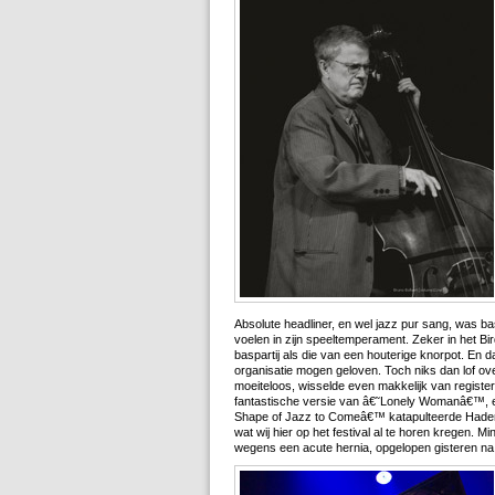
Absolute headliner, en wel jazz pur sang, was ba
voelen in zijn speeltemperament. Zeker in het Bir
baspartij als die van een houterige knorpot. En 
organisatie mogen geloven. Toch niks dan lof o
moeiteloos, wisselde even makkelijk van registe
fantastische versie van â€˜Lonely Womanâ€™, 
Shape of Jazz to Comeâ€™ katapulteerde Haden e
wat wij hier op het festival al te horen kregen.
wegens een acute hernia, opgelopen gisteren na h