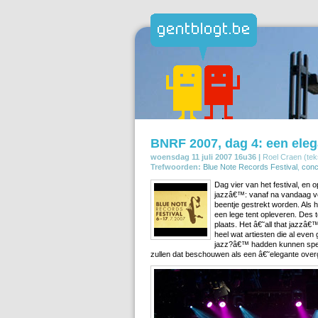
BNRF 2007, dag 4: een ele
woensdag 11 juli 2007 16u36 |
Roel Craen (teks
Trefwoorden:
Blue Note Records Festival
,
conc
Dag vier van het festival, en 
jazzâ€™: vanaf na vandaag ver
beentje gestrekt worden. Als het
een lege tent opleveren. Des
plaats. Het â€˜all that jazzâ€
heel wat artiesten die al even
jazz?â€™ hadden kunnen spelen
zullen dat beschouwen als een â€˜elegante ov