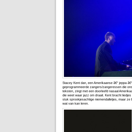
Stacey Kent dan, een Amerikaanse â€“ jeppa â€“ 
geprogrammeerde zangers/zangeressen die ons k
teksten, zingt met een doorleefd nasaal Amerika
die weet waar jazz om draait. Kent bracht liedj
stuk sprookjesachtige niemendalletjes, maar ze 
wat van kan leren.