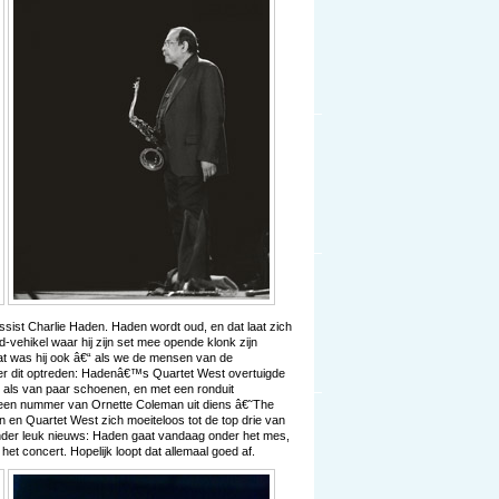
ssist Charlie Haden. Haden wordt oud, en dat laat zich
d-vehikel waar hij zijn set mee opende klonk zijn
dat was hij ook â€“ als we de mensen van de
ver dit optreden: Hadenâ€™s Quartet West overtuigde
r als van paar schoenen, en met een ronduit
een nummer van Ornette Coleman uit diens â€˜The
n Quartet West zich moeiteloos tot de top drie van
 Minder leuk nieuws: Haden gaat vandaag onder het mes,
et concert. Hopelijk loopt dat allemaal goed af.