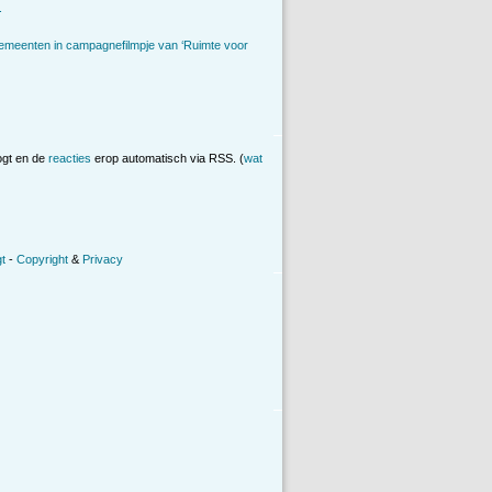
.
emeenten in campagnefilmpje van ‘Ruimte voor
ogt en de
reacties
erop automatisch via RSS. (
wat
t
-
Copyright
&
Privacy