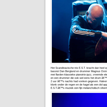
Het Scandinavische trio E.S.T. bracht dan heel 
bassist Dan Berglund en drummer Magnus OstrÃ
met flarden klassieke pianotrio-jazz, vreemde 
en een drummer die ook wel eens het drum â€™n 
2 uur â€™s nachts had vonken gegeven. Halverwe
klonk onder de regen en de hagel als een dol app
E.S.T.â€™s muziek een fijn melancholisch sfeert