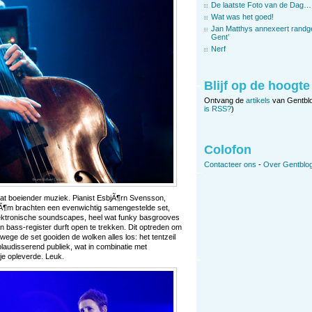
De laatste Foto van de Dag…
Wat was het goed!
Jan Matthys annexeert randg
Gent’
Nerf
Blijf op de hoogte
Ontvang de
artikels
van Gentbl
is RSS?
)
Colofon
Contacteer ons
-
Over Gentblog
wat boeiender muziek. Pianist EsbjÃ¶rn Svensson,
¶m brachten een evenwichtig samengestelde set,
elektronische soundscapes, heel wat funky basgrooves
bass-register durft open te trekken. Dit optreden om
ge de set gooiden de wolken alles los: het tentzeil
laudisserend publiek, wat in combinatie met
je opleverde. Leuk.