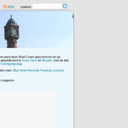
RSS
zoeken:
Het werd door Roel Craen geschreven en op
 gepubliceerd in
Gent Jazz
en
Muziek
, met de titel
te overgangsdag
.
rden mee:
Blue Note Records Festival
,
concert
,
op reageren.