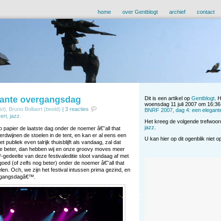
home
over Gentblogt
archief
contact
gante overgangsdag
Dit is een artikel op
Gentblogt
. 
woensdag 11 juli 2007 om 16:36
t), Bruno Bollaert (beeld)
|
3 reacties
BNRF 2007, dag 4: een elegan
ert
,
jazz
.
Het kreeg de volgende trefwoo
jazz
.
op papier de laatste dag onder de noemer â€˜all that
dwijnen de stoelen in de tent, en kan er al eens een
U kan hier op dit ogenblik niet 
 publiek even talrijk thuisblijft als vandaag, zal dat
 te beter, dan hebben wij en onze groovy moves meer
™-gedeelte van deze festivaleditie sloot vandaag af met
 goed (of zelfs nog beter) onder de noemer â€˜all that
. Och, we zijn het festival intussen prima gezind, en
ergangsdagâ€™.