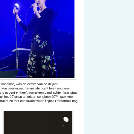
vocaliste, was de eerste van de dit jaar
on overtuigen. Tenminste: Kent heeft oog voor
ans accent en heeft vooral een band achter haar staan
es uit het â€˜great american songbookâ€™, stuk voor
bracht ze met een kracht waar Trijntje Oosterhuis nog