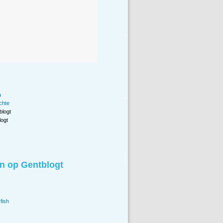
a
chte
blogt
ogt
n op Gentblogt
fish