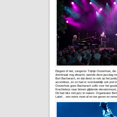
Elegant of niet, zangeres Trijntje Oosterhuis, di
doorbraak nog afwacht, opende deze jazzdag met p
Burt Bacharach, en dat deed ze ook op het podiu
accentloos, en ze had er overduidelijk ook pret 
Oosterhuis goes Bacharach zelfs voor het goud
Krachteloos naar binnen glijdende elevatormusic
Dit had niks met jazz te maken. Organisator Ber
Label… een mens moet af en toe geven en neme