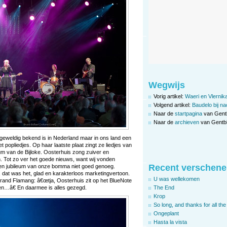
Wegwijs
Vorig artikel:
Waeri en Vlernik
Volgend artikel:
Baudelo bij na
Naar de
startpagina
van Gent
Naar de
archieven
van Gentbl
e geweldig bekend is in Nederland maar in ons land een
opliedjes. Op haar laatste plaat zingt ze liedjes van
m van de Bijloke. Oosterhuis zong zuiver en
in. Tot zo ver het goede nieuws, want wij vonden
Recent verschene
en jubileum van onze bomma niet goed genoeg.
, dat was het, glad en karakterloos marketingvertoon.
U was wellekomen
trand Flamang: â€œtja, Oosterhuis zit op het BlueNote
n…â€ En daarmee is alles gezegd.
The End
Krop
So long, and thanks for all the 
Ongeplant
Hasta la vista