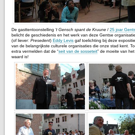
De gasttentoonstelling
‘t Gensch spant de Kruune
/
25 joar Gent
belicht de geschiedenis en het werk van deze Gentse organisatie.
(of liever:
Presedent
)
Eddy Levis
gaf toelichting bij deze exposi
van de belangrijkste culturele organisaties die onze stad kent. 
extra vermelden dat de “
seit van de sosseteit
” de moeite van he
waard is!