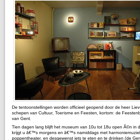
De tentoonstellingen worden officieel geopend door de heer Lie
schepen van Cultuur, Toerisme en Feesten, kortom: de Feeste
van Gent.
Tien dagen lang blijft het museum van 10u tot 18u open Ã©n in 
krijgt u â€™s morgens en â€™s namiddags met harmoniemuzie
poppentheater, en desgewenst iets te eten en te drinken (de Ge