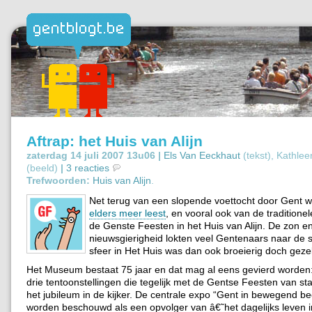
Aftrap: het Huis van Alijn
zaterdag 14 juli 2007 13u06 |
Els Van Eeckhaut
(tekst), Kathle
(beeld)
|
3 reacties
Trefwoorden:
Huis van Alijn
.
Net terug van een slopende voettocht door Gent 
elders meer leest
, en vooral ook van de traditionel
de Genste Feesten in het Huis van Alijn. De zon e
nieuwsgierigheid lokten veel Gentenaars naar de 
sfeer in Het Huis was dan ook broeierig doch gezel
Het Museum bestaat 75 jaar en dat mag al eens gevierd worden: 
drie tentoonstellingen die tegelijk met de Gentse Feesten van st
het jubileum in de kijker. De centrale expo “Gent in bewegend be
worden beschouwd als een opvolger van â€˜het dagelijks leven