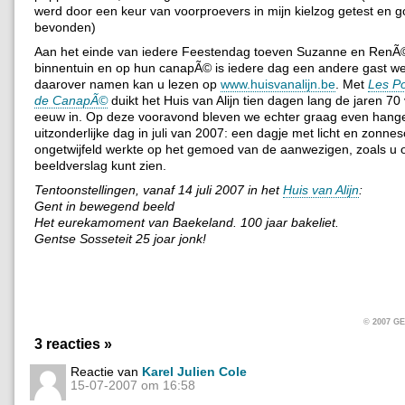
werd door een keur van voorproevers in mijn kielzog getest en 
bevonden)
Aan het einde van iedere Feestendag toeven Suzanne en RenÃ©
binnentuin en op hun canapÃ© is iedere dag een andere gast we
daarover namen kan u lezen op
www.huisvanalijn.be
. Met
Les P
de CanapÃ©
duikt het Huis van Alijn tien dagen lang de jaren 70
eeuw in. Op deze vooravond bleven we echter graag even hang
uitzonderlijke dag in juli van 2007: een dagje met licht en zonnes
ongetwijfeld werkte op het gemoed van de aanwezigen, zoals u 
beeldverslag kunt zien.
Tentoonstellingen, vanaf 14 juli 2007 in het
Huis van Alijn
:
Gent in bewegend beeld
Het eurekamoment van Baekeland. 100 jaar bakeliet.
Gentse Sosseteit 25 joar jonk!
© 2007 
3 reacties »
Reactie van
Karel Julien Cole
15-07-2007 om 16:58