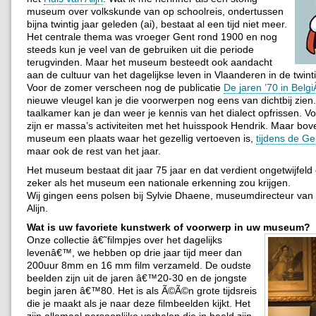
museum over volkskunde van op schoolreis, ondertussen
bijna twintig jaar geleden (ai), bestaat al een tijd niet meer.
Het centrale thema was vroeger Gent rond 1900 en nog
steeds kun je veel van de gebruiken uit die periode
terugvinden. Maar het museum besteedt ook aandacht
aan de cultuur van het dagelijkse leven in Vlaanderen in de twint
Voor de zomer verscheen nog de publicatie
De jaren ’70 in Belg
nieuwe vleugel kan je die voorwerpen nog eens van dichtbij zien.
taalkamer kan je dan weer je kennis van het dialect opfrissen. V
zijn er massa’s activiteiten met het huisspook Hendrik. Maar bove
museum een plaats waar het gezellig vertoeven is,
tijdens de Ge
maar ook de rest van het jaar.
Het museum bestaat dit jaar 75 jaar en dat verdient ongetwijfeld 
zeker als het museum een nationale erkenning zou krijgen.
Wij gingen eens polsen bij Sylvie Dhaene, museumdirecteur van 
Alijn.
Wat is uw favoriete kunstwerk of voorwerp in uw museum?
Onze collectie â€˜filmpjes over het dagelijks
levenâ€™, we hebben op drie jaar tijd meer dan
200uur 8mm en 16 mm film verzameld. De oudste
beelden zijn uit de jaren â€™20-30 en de jongste
begin jaren â€™80. Het is als Ã©Ã©n grote tijdsreis
die je maakt als je naar deze filmbeelden kijkt. Het
zijn allemaal persoonlijke verhalen die in beeld zijn