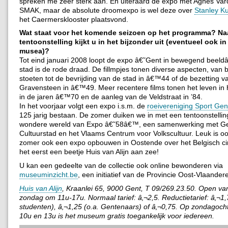
spreken me zeer sterk aan. En uiteraard de expo met Agnes Vard
SMAK, maar de absolute droomexpo is wel deze over
Stanley Ku
het Caermersklooster plaatsvond.
Wat staat voor het komende seizoen op het programma? Na
tentoonstelling kijkt u in het bijzonder uit (eventueel ook i
musea)?
Tot eind januari 2008 loopt de expo â€˜Gent in bewegend beel
stad is de rode draad. De fillmpjes tonen diverse aspecten, van 
stoeten tot de bevrijding van de stad in â€™44 of de bezetting v
Gravensteen in â€™49. Meer recentere films tonen het leven in 
in de jaren â€™70 en de aanleg van de Veldstraat in ’84.
In het voorjaar volgt een expo i.s.m. de
roeivereniging Sport Gen
125 jarig bestaan. De zomer duiken we in met een tentoonstellin
wondere wereld van Expo â€˜58â€™, een samenwerking met G
Cultuurstad en het Vlaams Centrum voor Volkscultuur. Leuk is oo
zomer ook een expo opbouwen in Oostende over het Belgisch ci
het eerst een beetje Huis van Alijn aan zee!
U kan een gedeelte van de collectie ook online bewonderen via
museuminzicht.be
, een initiatief van de Provincie Oost-Vlaander
Huis van Alijn
, Kraanlei 65, 9000 Gent, T 09/269.23.50. Open van
zondag om 11u-17u. Normaal tarief: â‚¬2,5. Reductietarief: â‚¬1,
studenten), â‚¬1,25 (o.a. Gentenaars) of â‚¬0,75. Op zondagoch
10u en 13u is het museum gratis toegankelijk voor iedereen.