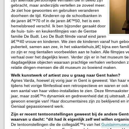
gebracht, maar anderzijds vertellen ze zoveel meer.
Je ziet hoe gewoontes en gebruiken veranderen
doorheen de tijd. Kinderen op de schoolbanken in
de jaren â€™70 of in de jaren â€™50, het is een
hemelsbreed verschil. Ik ben bijzonder geraakt door
de huis- tuin- en keukenfilmpjes van de Gentse
familie De Budt. Leo De Budt filmde vanaf eind jaren
â€™40 vrouw en kinderen. We zien de kinderen vanaf hun geboor
puberteit, samen aan zee, in het vakantiehuis,â€¦ bijna een famil
zo zijn er nog tientallen voorbeelden aan te halen. Alle filmpjes v
verhaal over het dagelijks leven. Verder zijn er in het museum tie
dagdagelijkse objecten waaraan prachtige verhalen verbonden zij
relatie dingen-mensen die dit museum zo boeiend maken.
Welk kunstwerk of artiest zou u graag naar Gent halen?
Agnes Varda, hoewel zij vorig jaar in Gent is geweest. Van haar 
tijdens het vorige filmfestival een retrospectieve en waren er oo
een aantal van haar video-installaties te zien. Deze filmmaakster 
jaar, maar zoâ€™n dynamiek en gedrevenheid dat zij uitstraalt. Je
gewoon energie van! Haar documentaires zijn zo beklijvend en i
Geniaal gepassioneerd werk.
Zijn er recent tentoonstellingen geweest bij de andere Gen
waarvan u dacht: “dit had ik eigenlijk zelf wel willen organi
De tentoonstellingen die de collegaâ€™s van het
Guislainmuse