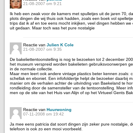
21-08-2007 om 9:21
Ik heb een zwak voor de kamers met spulletjes uit de jaren 70, da
plots dingen die wij thuis ook hadden, zoals een boek vol spelletje
trips dat ik af en toe eens mocht inkijken, veel dingen hebben we e
uit gedaan. Maar toch was het pure nostalgie
Reactie van
Julien K Cole
21-08-2007 om 9:35
De bakeliettentoonstelling is nog te bezoeken tot 2 december 20
het museum verspreid worden bakelieten gebruiksvoorwerpen g
in de normale collectie.
Maar men leert ook andere vintage plastics beter kennen zoals: ce
schellak en eboniet. Een infofoldertje helpt de bezoeker daarbij 
manier om de verhalen achter de uitvinding van Baekeland te hor
rondleiding door de samensteller van de tentoonstelling. Meer inf
men op de site van het Huis van Alijn of op het Virtueel Gents B
Reactie van
Huurwoning
07-11-2008 om 19:42
Ja mee eens patricia dat soort dingen zijn zeker pure nostalgie, d
telefoon is ook zo een mooi voorbeeld.