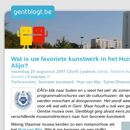
Wat is uw favoriete kunstwerk in het Hui
Alijn?
maandag 20 augustus 2007 13u45 |
patricia
(tekst), Martine 
(beeld)
|
4 reacties
Trefwoorden:
favoriete kunstwerk
,
Huis van Alijn
,
Sylvie Dhaene
EÃ©n blik naar buiten en u weet het wel: de zomer 
programmabrochures van de cultuurhuizen, de sp
werden misschien al doorgenomen. Het wordt wee
voor elk wat wils in Gent. Maar houdt u ook een ga
Gentse musea over, Gentblogt ging alvast eens pol
verschillende museumdirecteurs naar hun favoriete kunstwerk.
Weinig Vlaamse musea kenden zo een metamorfose als
het
Huis van Alijn
. Wat ik me herinner als een stoffig