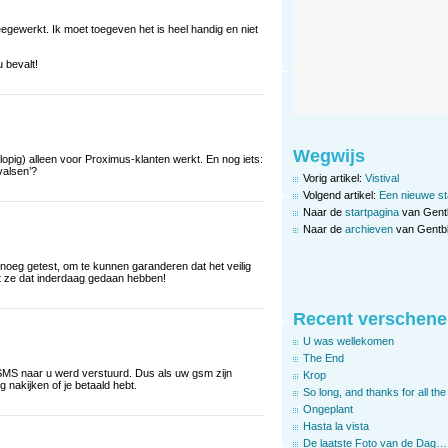
egewerkt. Ik moet toegeven het is heel handig en niet
 bevalt!
Wegwijs
lopig) alleen voor Proximus-klanten werkt. En nog iets:
valsen’?
Vorig artikel:
Vistival
Volgend artikel:
Een nieuwe st
Naar de
startpagina
van Gent
Naar de
archieven
van Gentbl
enoeg getest, om te kunnen garanderen dat het veilig
at ze dat inderdaag gedaan hebben!
Recent verschene
U was wellekomen
The End
 SMS naar u werd verstuurd. Dus als uw gsm zijn
Krop
g nakijken of je betaald hebt.
So long, and thanks for all the 
Ongeplant
Hasta la vista
De laatste Foto van de Dag…