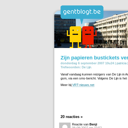
Zijn papieren bustickets ver
donderdag 6 september 2007 10u24 |
patricia
Trefwoorden:
De Lijn
.
Vanaf vandaag kunnen reizigers van De Lijn in A
gsm, via een sms-bericht. Volgens De Lijn is he
Meer bij
VRT-nieuws.net
20 reacties »
Reactie van
Benji
06-09-2007 om 10:52