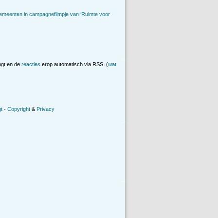
emeenten in campagnefilmpje van ‘Ruimte voor
ogt en de
reacties
erop automatisch via RSS. (
wat
t
-
Copyright
&
Privacy