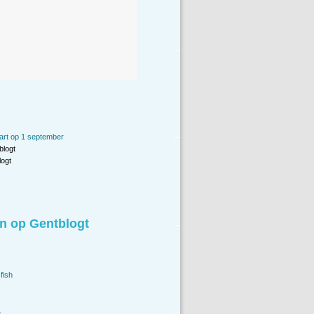
art op 1 september
blogt
ogt
n op Gentblogt
fish
.