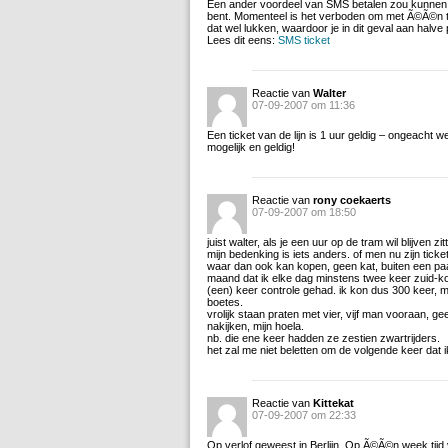
Een ander voordeel van SMS betalen zou kunnen zi
bent. Momenteel is het verboden om met Ã©Ã©n ti
dat wel lukken, waardoor je in dit geval aan halve pr
Lees dit eens:
SMS ticket
Reactie van
Walter
07-09-2007 om 11:36
Een ticket van de lijn is 1 uur geldig – ongeacht w
mogelijk en geldig!
Reactie van
rony coekaerts
07-09-2007 om 18:50
juist walter, als je een uur op de tram wil blijven 
mijn bedenking is iets anders. of men nu zijn ticke
waar dan ook kan kopen, geen kat, buiten een paar 
maand dat ik elke dag minstens twee keer zuid-ko
(een) keer controle gehad. ik kon dus 300 keer, m
boetes.
vrolijk staan praten met vier, vijf man vooraan, 
nakijken, mijn hoela.
nb. die ene keer hadden ze zestien zwartrijders.
het zal me niet beletten om de volgende keer dat 
Reactie van
Kittekat
07-09-2007 om 22:33
Op verlof geweest in Berlijn. Op Ã©Ã©n week tijd vi