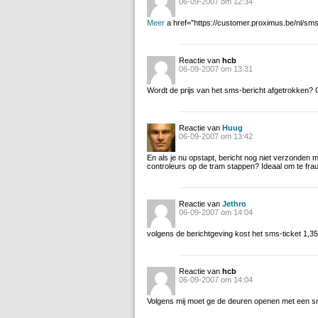
06-09-2007 om 12:34
Meer
a href=”https://customer.proximus.be/nl/sms
Reactie van
hcb
06-09-2007 om 13:31
Wordt de prijs van het sms-bericht afgetrokken? Of
Reactie van
Huug
06-09-2007 om 13:42
En als je nu opstapt, bericht nog niet verzonden m
controleurs op de tram stappen? Ideaal om te fra
Reactie van
Jethro
06-09-2007 om 14:04
volgens de berichtgeving kost het sms-ticket 1,3
Reactie van
hcb
06-09-2007 om 14:04
Volgens mij moet ge de deuren openen met een sm