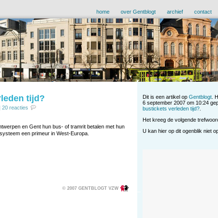
home
over Gentblogt
archief
contact
leden tijd?
Dit is een artikel op
Gentblogt
. 
6 september 2007 om 10:24 gep
|
20 reacties
bustickets verleden tijd?
.
Het kreeg de volgende trefwoo
ntwerpen en Gent hun bus- of tramrit betalen met hun
U kan hier op dit ogenblik niet 
t systeem een primeur in West-Europa.
© 2007 GENTBLOGT VZW