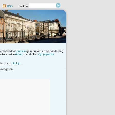
RSS
zoeken:
Het werd door
patricia
geschreven en op donderdag
ubliceerd in
Actua
, met de titel
Zijn papieren
rden mee:
De Lijn
.
op reageren.