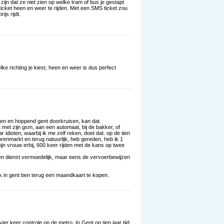
jn dat ze niet zien op welke tram of bus je gestapt
cket heen en weer te rijden. Met een SMS ticket zou
ijs rijdt.
elke richting je kiest, heen en weer is dus perfect
zitten en hoppend gent doorkruisen, kan dat.
t met zijn gsm, aan een automaat, bij de bakker, of
idioten, waarbij ik me zelf reken, doet dat. op de tien
renmarkt en terug natuurlijk, heb gereden, heb ik 1
ijn vrouw erbij, 600 keer rijden met de kans op twee
geen dienst vermoedelijk, maar eens de vervoerbewijzen
ik in gent ben terug een maandkaart te kopen.
er keer controle op de metro. In Gent op tien jaar tijd