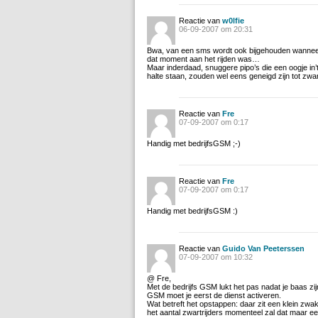
Reactie van
w0lfie
06-09-2007 om 20:31
Bwa, van een sms wordt ook bijgehouden wanneer
dat moment aan het rijden was…
Maar inderdaad, snuggere pipo’s die een oogje in’
halte staan, zouden wel eens geneigd zijn tot zwart
Reactie van
Fre
07-09-2007 om 0:17
Handig met bedrijfsGSM ;-)
Reactie van
Fre
07-09-2007 om 0:17
Handig met bedrijfsGSM :)
Reactie van
Guido Van Peeterssen
07-09-2007 om 10:32
@ Fre,
Met de bedrijfs GSM lukt het pas nadat je baas zi
GSM moet je eerst de dienst activeren.
Wat betreft het opstappen: daar zit een klein zwak
het aantal zwartrijders momenteel zal dat maar een 