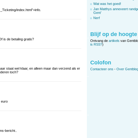
Wat was het goed!
Jan Matthys annexeert randg
_Ticketing/index.html”>info.
Gent’
Nerf
Blijf op de hoogte
 is de betaling gratis?
Ontvang de
artikels
van Gentbl
is RSS?
)
Colofon
aar staat wel klaar, en alleen maar dan verzend als er
Contacteer ons
-
Over Gentblog
uderen toch?
5 euro
s-bericht..