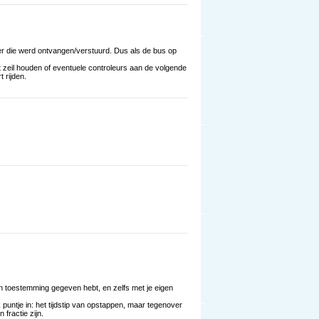
 die werd ontvangen/verstuurd. Dus als de bus op
t zeil houden of eventuele controleurs aan de volgende
 rijden.
jn toestemming gegeven hebt, en zelfs met je eigen
 puntje in: het tijdstip van opstappen, maar tegenover
fractie zijn.