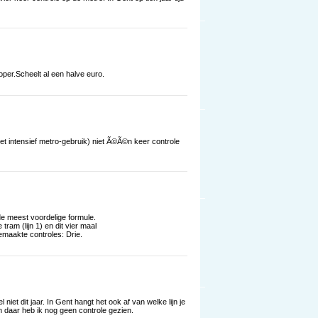
per.Scheelt al een halve euro.
et intensief metro-gebruik) niet Ã©Ã©n keer controle
 de meest voordelige formule.
tram (lijn 1) en dit vier maal
gemaakte controles: Drie.
iet dit jaar. In Gent hangt het ook af van welke lijn je
 en daar heb ik nog geen controle gezien.