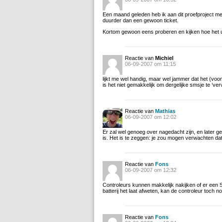
Een maand geleden heb ik aan dit proefproject me
duurder dan een gewoon ticket.
Kortom gewoon eens proberen en kijken hoe het u
Reactie van
Michiel
06-09-2007 om 11:15
lijkt me wel handig, maar wel jammer dat het (voor
is het niet gemakkelijk om dergelijke smsje te ‘ver
Reactie van
Mathias
06-09-2007 om 12:02
Er zal wel genoeg over nagedacht zijn, en later g
is. Het is te zeggen: je zou mogen verwachten d
Reactie van
Fons
06-09-2007 om 12:32
Controleurs kunnen makkelijk nakijken of er een
batterij het laat afweten, kan de controleur toch no
Reactie van
Fons