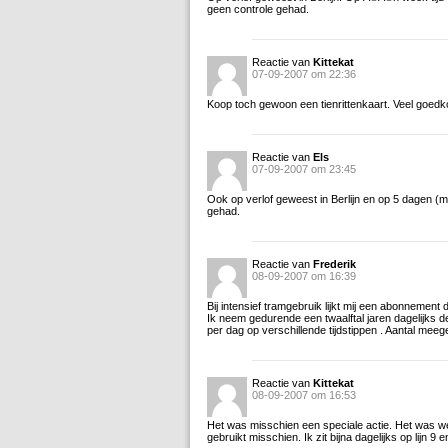
geen controle gehad.
Reactie van
Kittekat
07-09-2007 om 22:36
Koop toch gewoon een tienrittenkaart. Veel goedko
Reactie van
Els
07-09-2007 om 23:45
Ook op verlof geweest in Berlijn en op 5 dagen (m
gehad.
Reactie van
Frederik
08-09-2007 om 16:39
Bij intensief tramgebruik lijkt mij een abonnement
Ik neem gedurende een twaalftal jaren dagelijks de 
per dag op verschillende tijdstippen . Aantal mee
Reactie van
Kittekat
08-09-2007 om 16:53
Het was misschien een speciale actie. Het was wel n
gebruikt misschien. Ik zit bijna dagelijks op lijn 9