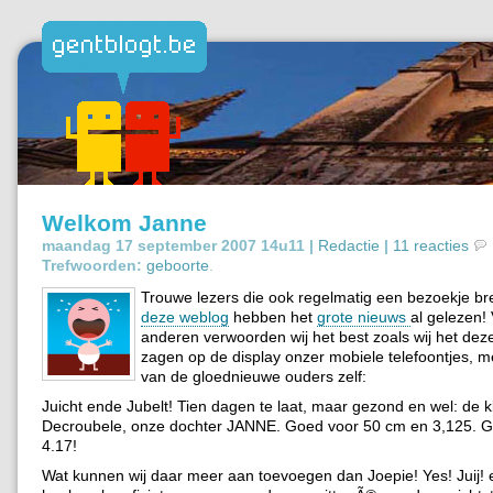
Welkom Janne
maandag 17 september 2007 14u11 |
Redactie
|
11 reacties
Trefwoorden:
geboorte
.
Trouwe lezers die ook regelmatig een bezoekje b
deze weblog
hebben het
grote nieuws
al gelezen! 
anderen verwoorden wij het best zoals wij het dez
zagen op de display onzer mobiele telefoontjes, 
van de gloednieuwe ouders zelf:
Juicht ende Jubelt! Tien dagen te laat, maar gezond en wel: de k
Decroubele, onze dochter JANNE. Goed voor 50 cm en 3,125. 
4.17!
Wat kunnen wij daar meer aan toevoegen dan Joepie! Yes! Juij! e