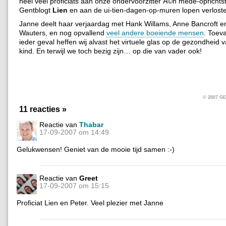
heel veel proficiats aan onze ondervoorzitter Ã©n mede-oprichts
Gentblogt
Lien
en aan de ui-tien-dagen-op-muren lopen verlos
Janne deelt haar verjaardag met Hank Willams, Anne Bancroft 
Wauters, en nog opvallend
veel andere boeiende mensen
. Toeva
ieder geval heffen wij alvast het virtuele glas op de gezondheid
kind. En terwijl we toch bezig zijn… op die van vader ook!
© 2007 
11 reacties »
Reactie van
Thabar
17-09-2007 om 14:49
Gelukwensen! Geniet van de mooie tijd samen :-)
Reactie van
Greet
17-09-2007 om 15:15
Proficiat Lien en Peter. Veel plezier met Janne