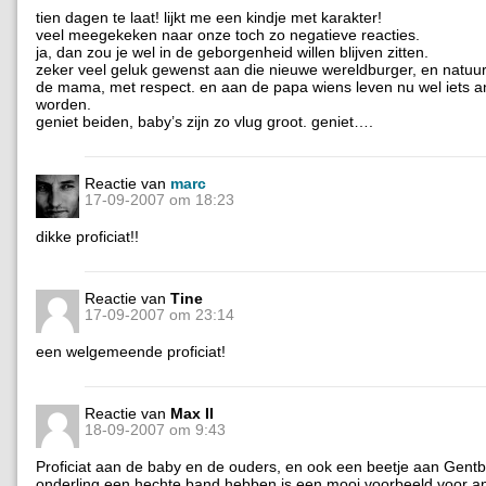
tien dagen te laat! lijkt me een kindje met karakter!
veel meegekeken naar onze toch zo negatieve reacties.
ja, dan zou je wel in de geborgenheid willen blijven zitten.
zeker veel geluk gewenst aan die nieuwe wereldburger, en natuur
de mama, met respect. en aan de papa wiens leven nu wel iets a
worden.
geniet beiden, baby’s zijn zo vlug groot. geniet….
Reactie van
marc
17-09-2007 om 18:23
dikke proficiat!!
Reactie van
Tine
17-09-2007 om 23:14
een welgemeende proficiat!
Reactie van
Max II
18-09-2007 om 9:43
Proficiat aan de baby en de ouders, en ook een beetje aan Gentblo
onderling een hechte band hebben is een mooi voorbeeld voor an