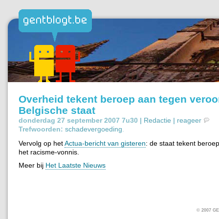
Overheid tekent beroep aan tegen veroo
Belgische staat
donderdag 27 september 2007 7u30 |
Redactie
|
reageer
Trefwoorden:
schadevergoeding
.
Vervolg op het
Actua-bericht van gisteren
: de staat tekent beroe
het racisme-vonnis.
Meer bij
Het Laatste Nieuws
© 2007 