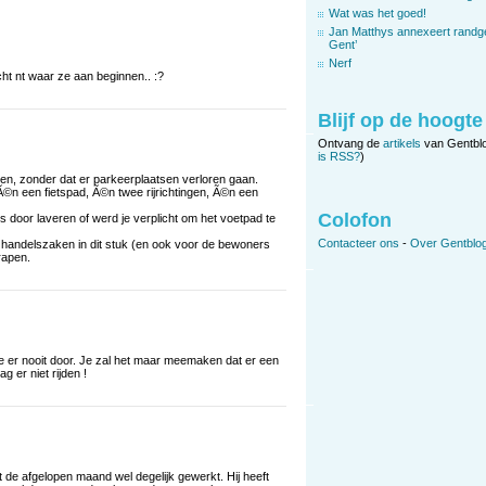
Wat was het goed!
Jan Matthys annexeert randg
Gent’
Nerf
cht nt waar ze aan beginnen.. :?
Blijf op de hoogte
Ontvang de
artikels
van Gentbl
is RSS?
)
open, zonder dat er parkeerplaatsen verloren gaan.
©n een fietspad, Ã©n twee rijrichtingen, Ã©n een
Colofon
’s door laveren of werd je verplicht om het voetpad te
Contacteer ons
-
Over Gentblog
 handelszaken in dit stuk (en ook voor de bewoners
 rapen.
we er nooit door. Je zal het maar meemaken dat er een
g er niet rijden !
t de afgelopen maand wel degelijk gewerkt. Hij heeft