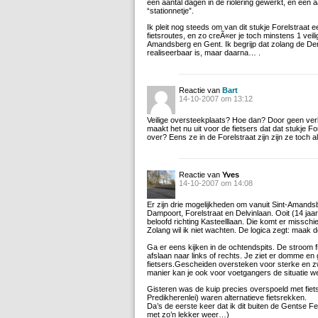
een aantal dagen in de riolering gewerkt, en een
“stationnetje”.
Ik pleit nog steeds om van dit stukje Forelstraat
fietsroutes, en zo creÃ«er je toch minstens 1 veil
Amandsberg en Gent. Ik begrijp dat zolang de De
realiseerbaar is, maar daarna… .
Reactie van
Bart
14-10-2007 om 13:12
Veilige oversteekplaats? Hoe dan? Door geen verk
maakt het nu uit voor de fietsers dat dat stukje Fo
over? Eens ze in de Forelstraat zijn zijn ze toch 
Reactie van
Yves
14-10-2007 om 14:08
Er zijn drie mogelijkheden om vanuit Sint-Aman
Dampoort, Forelstraat en Delvinlaan. Ooit (14 ja
beloofd richting Kasteelllaan. Die komt er misschi
Zolang wil ik niet wachten. De logica zegt: maak d
Ga er eens kijken in de ochtendspits. De stroom fi
afslaan naar links of rechts. Je ziet er domme en
fietsers.Gescheiden oversteken voor sterke en z
manier kan je ook voor voetgangers de situatie w
Gisteren was de kuip precies overspoeld met fietse
Predikherenlei) waren alternatieve fietsrekken.
Da’s de eerste keer dat ik dit buiten de Gentse Fee
met zo’n lekker weer…)