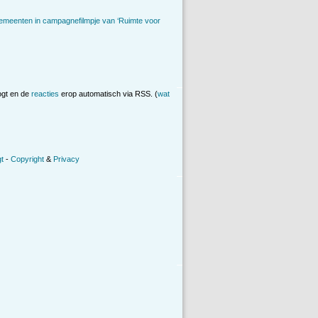
emeenten in campagnefilmpje van ‘Ruimte voor
ogt en de
reacties
erop automatisch via RSS. (
wat
t
-
Copyright
&
Privacy