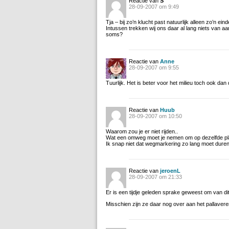
Reactie van
S
28-09-2007 om 9:49
Tja – bij zo’n klucht past natuurlijk alleen zo’n ei
Intussen trekken wij ons daar al lang niets van aan 
soms?
Reactie van
Anne
28-09-2007 om 9:55
Tuurlijk. Het is beter voor het milieu toch ook dan 
Reactie van
Huub
28-09-2007 om 10:50
Waarom zou je er niet rijden..
Wat een omweg moet je nemen om op dezelfde pl
Ik snap niet dat wegmarkering zo lang moet duren
Reactie van
jeroenL
28-09-2007 om 21:33
Er is een tijdje geleden sprake geweest om van d
Misschien zijn ze daar nog over aan het pallaver