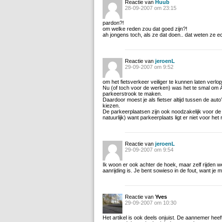
Reactie van
Huub
28-09-2007 om 23:15
pardon?!
om welke reden zou dat goed zijn?!
ah jongens toch, als ze dat doen.. dat weten ze e
Reactie van
jeroenL
29-09-2007 om 9:52
om het fietsverkeer veiliger te kunnen laten verl
Nu (of toch voor de werken) was het te smal om Ã
parkeerstrook te maken.
Daardoor moest je als fietser altijd tussen de auto
kiezen.
De parkeerplaatsen zijn ook noodzakelijk voor de
natuurlijk) want parkeerplaats ligt er niet voor het
Reactie van
jeroenL
29-09-2007 om 9:54
Ik woon er ook achter de hoek, maar zelf rijden 
aanrijding is. Je bent sowieso in de fout, want je ma
Reactie van
Yves
29-09-2007 om 10:30
Het artikel is ook deels onjuist. De aannemer heef