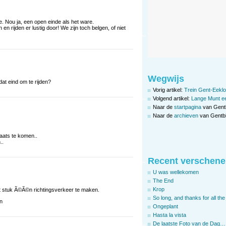
nde. Nou ja, een open einde als het ware.
en rijden er lustig door! We zijn toch belgen, of niet
Wegwijs
dat eind om te rijden?
Vorig artikel:
Trein Gent-Eeklo
Volgend artikel:
Lange Munt ee
Naar de
startpagina
van Gent
Naar de
archieven
van Gentbl
aats te komen..
..
Recent verschene
U was wellekomen
The End
Krop
it stuk Ã©Ã©n richtingsverkeer te maken.
So long, and thanks for all the 
en
Ongeplant
Hasta la vista
De laatste Foto van de Dag…