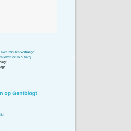
 twee minuten vertraagd
n kwart eeuw autovrij
blogt
ogt
n op Gentblogt
fish
.