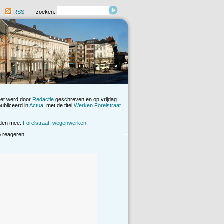
RSS
zoeken:
Het werd door
Redactie
geschreven en op vrijdag
ubliceerd in
Actua
, met de titel
Werken Forelstraat
rden mee:
Forelstraat
,
wegenwerken
.
op reageren.