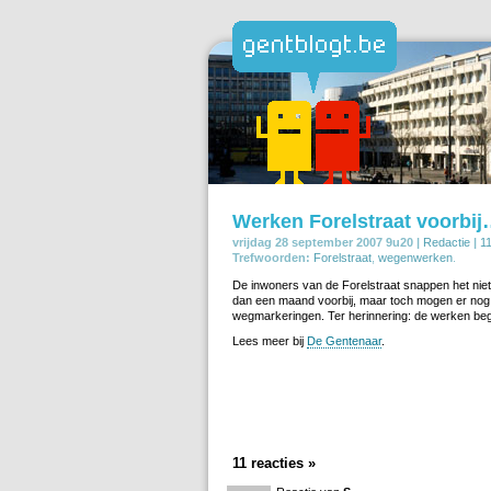
Werken Forelstraat voorbij…
vrijdag 28 september 2007 9u20 |
Redactie
|
11
Trefwoorden:
Forelstraat
,
wegenwerken
.
De inwoners van de Forelstraat snappen het niet
dan een maand voorbij, maar toch mogen er nog a
wegmarkeringen. Ter herinnering: de werken beg
Lees meer bij
De Gentenaar
.
11 reacties »