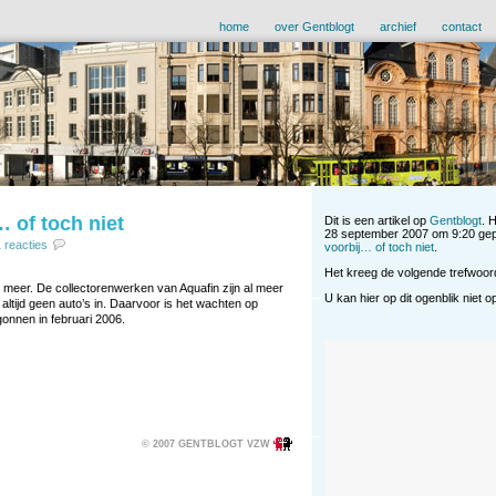
home
over Gentblogt
archief
contact
 of toch niet
Dit is een artikel op
Gentblogt
. 
28 september 2007 om 9:20 gep
 reacties
voorbij… of toch niet
.
Het kreeg de volgende trefwoo
 meer. De collectorenwerken van Aquafin zijn al meer
U kan hier op dit ogenblik niet 
ltijd geen auto’s in. Daarvoor is het wachten op
onnen in februari 2006.
© 2007 GENTBLOGT VZW