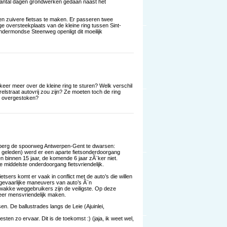
 aantal dagen grondwerken gedaan naast het
 een zuivere fietsas te maken. Er passeren twee
ige oversteekplaats van de kleine ring tussen Sint-
ndermondse Steenweg openligt dit moeilijk
eer meer over de kleine ring te sturen? Welk verschil
relstraat autovrij zou zijn? Ze moeten toch de ring
al overgestoken?
dsberg de spoorweg Antwerpen-Gent te dwarsen:
ar geleden) werd er een aparte fietsonderdoorgang
en binnen 15 jaar, de komende 6 jaar zÃ¨ker niet.
e middelste onderdoorgang fietsvriendelijk.
etsers komt er vaak in conflict met de auto’s die willen
 gevaarlijke maneuvers van auto’s Ã¨n
wakke weggebruikers zijn de veiligste. Op deze
eer mensvriendelijk maken.
n. De ballustrades langs de Leie (Ajuinlei,
sten zo ervaar. Dit is de toekomst :) (jaja, ik weet wel,