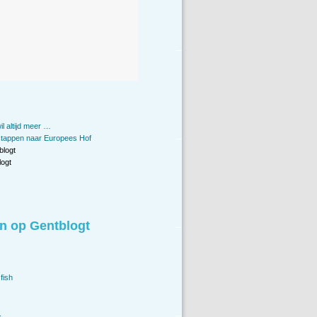
il altijd meer …
stappen naar Europees Hof
blogt
ogt
n op Gentblogt
fish
.