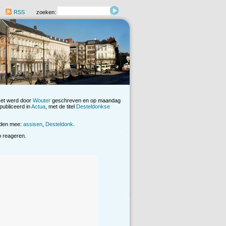
RSS
zoeken:
Het werd door
Wouter
geschreven en op maandag
ubliceerd in
Actua
, met de titel
Desteldonkse
rden mee:
assisen
,
Desteldonk
.
op reageren.