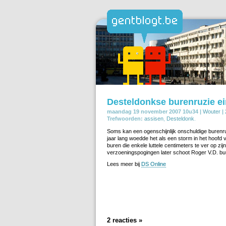
Desteldonkse burenruzie ei
maandag 19 november 2007 10u34 |
Wouter
|
Trefwoorden:
assisen
,
Desteldonk
.
Soms kan een ogenschijnlijk onschuldige burenru
jaar lang woedde het als een storm in het hoofd
buren die enkele luttele centimeters te ver op z
verzoeningspogingen later schoot Roger V.D. bu
Lees meer bij
DS Online
2 reacties »