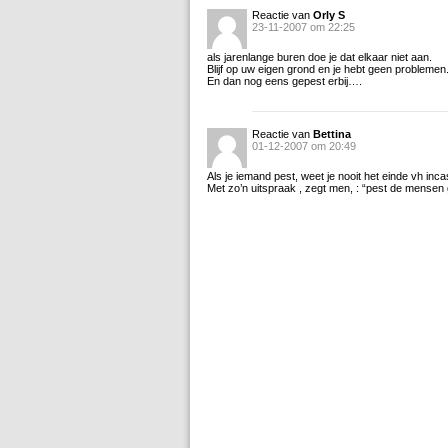
Reactie van
Orly S
23-11-2007 om 22:25
als jarenlange buren doe je dat elkaar niet aan.
Blijf op uw eigen grond en je hebt geen problemen
En dan nog eens gepest erbij….
Reactie van
Bettina
01-12-2007 om 20:49
Als je iemand pest, weet je nooit het einde vh i
Met zo’n uitspraak , zegt men, : “pest de mensen