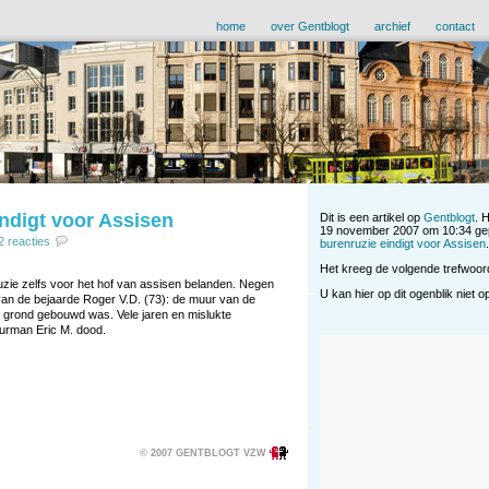
home
over Gentblogt
archief
contact
ndigt voor Assisen
Dit is een artikel op
Gentblogt
. 
19 november 2007 om 10:34 gep
2 reacties
burenruzie eindigt voor Assisen
.
Het kreeg de volgende trefwoo
zie zelfs voor het hof van assisen belanden. Negen
U kan hier op dit ogenblik niet 
 van de bejaarde Roger V.D. (73): de muur van de
ijn grond gebouwd was. Vele jaren en mislukte
urman Eric M. dood.
© 2007 GENTBLOGT VZW