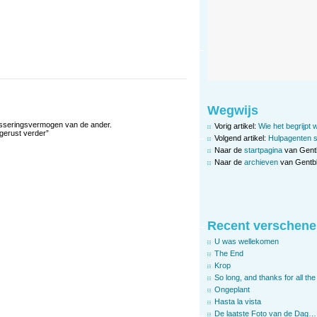
.
Wegwijs
ncasseringsvermogen van de ander.
Vorig artikel:
Wie het begrijpt w
 gerust verder”
Volgend artikel:
Hulpagenten 
Naar de
startpagina
van Gent
Naar de
archieven
van Gentbl
Recent verschene
U was wellekomen
The End
Krop
So long, and thanks for all the 
Ongeplant
Hasta la vista
De laatste Foto van de Dag…