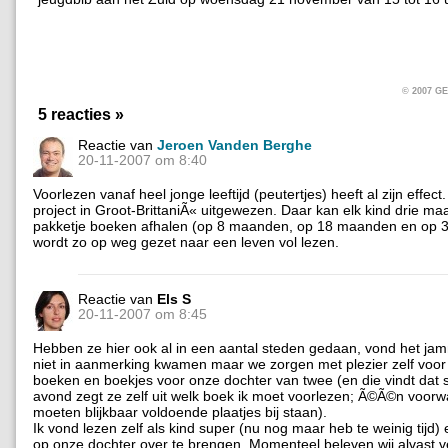
© 2007 
5 reacties »
Reactie van
Jeroen Vanden Berghe
20-11-2007 om 8:40
Voorlezen vanaf heel jonge leeftijd (peutertjes) heeft al zijn effect
project in Groot-BrittaniÃ« uitgewezen. Daar kan elk kind drie maa
pakketje boeken afhalen (op 8 maanden, op 18 maanden en op 3 
wordt zo op weg gezet naar een leven vol lezen.
Reactie van
Els S
20-11-2007 om 8:45
Hebben ze hier ook al in een aantal steden gedaan, vond het jam
niet in aanmerking kwamen maar we zorgen met plezier zelf voor
boeken en boekjes voor onze dochter van twee (en die vindt dat s
avond zegt ze zelf uit welk boek ik moet voorlezen; Ã©Ã©n voorw
moeten blijkbaar voldoende plaatjes bij staan).
Ik vond lezen zelf als kind super (nu nog maar heb te weinig tijd)
op onze dochter over te brengen. Momenteel beleven wij alvast ve