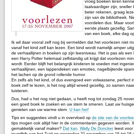
vroeg boeken leren kenn
taalvaardiger zijn, snelle
beter rekenen, graag leze
zijn van de bibliotheek. N
voordelen dus. Maar voorl
eerste plaats gezellig. S
van een boek, elke dag o
Ik wil daar vooral zelf nog bij vermelden dat het voorlezen niet 
vanaf het kind zelf kan lezen. Een kind wordt namelijk amper ui
de verhaallijnen in boeken op zijn leesniveau. Het is pas als ee
een Harry Potter helemaal zelfstandig uit krijgt dat voorlezen min
wordt. Eerder blijft het belangrijk kinderen te voeden met ingeni
verhaallijnen, een lappendeken van emoties, nagelbijtende span
het lachen op de grond rollende humor.
En zelfs als het kind, of dus evengoed een volwassene, perfect in
boek zelf te lezen, is het nog altijd wreed gezellig, zo samen na
luisteren.
Dus, had u het nog niet gedaan, u heeft nog tot zondag 25 nov
een goed boek te zoeken en uw stem te smeren. Laat uw huisg
genieten van uw warme stem.
U kan het!
Tips en suggesties vindt u in overvloed op
de site van de voorle
tips mogen ook altijd hier in de commentaren gegeven worden. Wi
gemakkelijk vanaf maken?
Dat kan
.
Wally De Doncker
leest voor 
jeugdbib aan het Zuid op woensdag 21 november van 15 tot 16 u