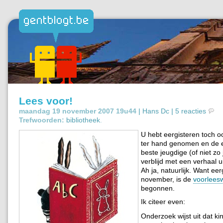
Lees voor!
maandag 19 november 2007 19u44 |
Hans Dc
|
5 reacties
Trefwoorden:
bibliotheek
.
U hebt eergisteren toch 
ter hand genomen en de 
beste jeugdige (of niet zo
verblijd met een verhaal 
Ah ja, natuurlijk. Want eer
november, is de
voorlees
begonnen.
Ik citeer even:
Onderzoek wijst uit dat ki