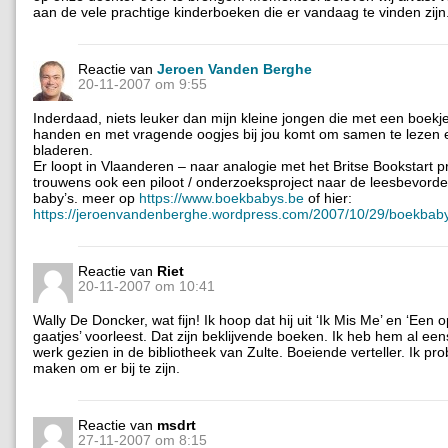
aan de vele prachtige kinderboeken die er vandaag te vinden zijn
Reactie van
Jeroen Vanden Berghe
20-11-2007 om 9:55
Inderdaad, niets leuker dan mijn kleine jongen die met een boekje 
handen en met vragende oogjes bij jou komt om samen te lezen 
bladeren.
Er loopt in Vlaanderen – naar analogie met het Britse Bookstart pr
trouwens ook een piloot / onderzoeksproject naar de leesbevorder
baby’s. meer op
https://www.boekbabys.be
of hier:
https://jeroenvandenberghe.wordpress.com/2007/10/29/boekbaby
Reactie van
Riet
20-11-2007 om 10:41
Wally De Doncker, wat fijn! Ik hoop dat hij uit ‘Ik Mis Me’ en ‘Een 
gaatjes’ voorleest. Dat zijn beklijvende boeken. Ik heb hem al ee
werk gezien in de bibliotheek van Zulte. Boeiende verteller. Ik probe
maken om er bij te zijn.
Reactie van
msdrt
27-11-2007 om 8:15