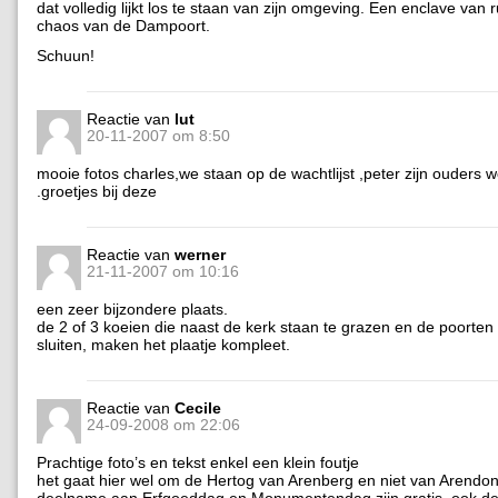
dat volledig lijkt los te staan van zijn omgeving. Een enclave van r
chaos van de Dampoort.
Schuun!
Reactie van
lut
20-11-2007 om 8:50
mooie fotos charles,we staan op de wachtlijst ,peter zijn ouders
.groetjes bij deze
Reactie van
werner
21-11-2007 om 10:16
een zeer bijzondere plaats.
de 2 of 3 koeien die naast de kerk staan te grazen en de poorten 
sluiten, maken het plaatje kompleet.
Reactie van
Cecile
24-09-2008 om 22:06
Prachtige foto’s en tekst enkel een klein foutje
het gaat hier wel om de Hertog van Arenberg en niet van Arendo
deelname aan Erfgoeddag en Monumentendag zijn gratis, ook d