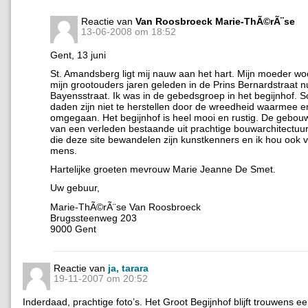
Reactie van
Van Roosbroeck Marie-ThÃ©rÃ¨se
13-06-2008 om 18:52
Gent, 13 juni
St. Amandsberg ligt mij nauw aan het hart. Mijn moeder w
mijn grootouders jaren geleden in de Prins Bernardstraat n
Bayensstraat. Ik was in de gebedsgroep in het begijnhof.
daden zijn niet te herstellen door de wreedheid waarmee e
omgegaan. Het begijnhof is heel mooi en rustig. De gebou
van een verleden bestaande uit prachtige bouwarchitectu
die deze site bewandelen zijn kunstkenners en ik hou ook v
mens.
Hartelijke groeten mevrouw Marie Jeanne De Smet.
Uw gebuur,
Marie-ThÃ©rÃ¨se Van Roosbroeck
Brugssteenweg 203
9000 Gent
Reactie van
ja, tarara
19-11-2007 om 20:52
Inderdaad, prachtige foto’s. Het Groot Begijnhof blijft trouwens e