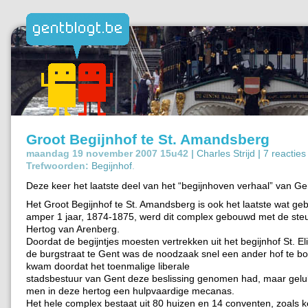
Groot Begijnhof te St. Amandsberg
maandag 19 november 2007 15u42 |
Charles Strijd
|
7 reacties
Trefwoorden:
Begijnhof
.
Deze keer het laatste deel van het “begijnhoven verhaal” van Ge
Het Groot Begijnhof te St. Amandsberg is ook het laatste wat ge
amper 1 jaar, 1874-1875, werd dit complex gebouwd met de ste
Hertog van Arenberg.
Doordat de begijntjes moesten vertrekken uit het begijnhof St. E
de burgstraat te Gent was de noodzaak snel een ander hof te bo
kwam doordat het toenmalige liberale
stadsbestuur van Gent deze beslissing genomen had, maar gelu
men in deze hertog een hulpvaardige mecanas.
Het hele complex bestaat uit 80 huizen en 14 conventen, zoals ke