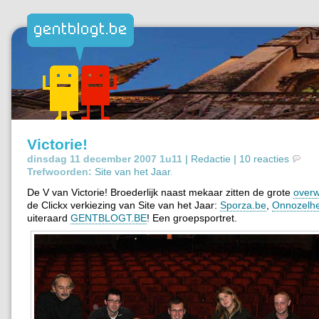
Victorie!
dinsdag 11 december 2007 1u11 |
Redactie
|
10 reacties
Trefwoorden:
Site van het Jaar
.
De V van Victorie! Broederlijk naast mekaar zitten de grote
overw
de Clickx verkiezing van Site van het Jaar:
Sporza.be
,
Onnozelhe
uiteraard
GENTBLOGT.BE
! Een groepsportret.