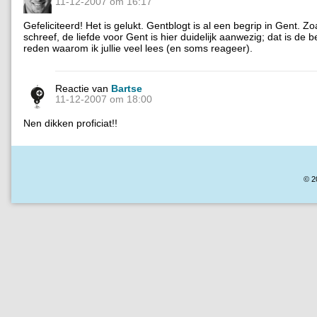
11-12-2007 om 16:17
Gefeliciteerd! Het is gelukt. Gentblogt is al een begrip in Gent. Zo
schreef, de liefde voor Gent is hier duidelijk aanwezig; dat is de b
reden waarom ik jullie veel lees (en soms reageer).
Reactie van
Bartse
11-12-2007 om 18:00
Nen dikken proficiat!!
© 2