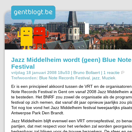
Jazz Middelheim wordt (geen) Blue Not
Festival
vrijdag 18 januari 2008 18u53 |
Bruno Bollaert
|
1 reactie
Trefwoorden:
Blue Note Records Festival
,
jazz
,
Muziek
.
Er is een principieel akkoord tussen de VRT en de organisatoren
Note Records Festival in Gent om vanaf 2008 Jazz Middelheim 
te besteden. Het BNRF zou zowel de organisatie als de program
festival op zich nemen, dat vanaf dit jaar opnieuw jaarlijks zou p
Tot nog toe vond het Jazz Middelheim festival tweejaarlijks plaats
Antwerpse Park Den Brandt.
Jazz Middelheim blijft evenwel een VRT omroepfestival, zo ben
partijen, dat met respect voor het verleden zal worden georgani
herkenbaar zal blijven voor de trouwe bezoekers. De sfeer en se