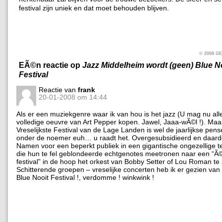
festival zijn uniek en dat moet behouden blijven.
© 2008 
EÃ©n reactie op
Jazz Middelheim wordt (geen) Blue 
Festival
Reactie van
frank
20-01-2008 om 14:44
Als er een muziekgenre waar ik van hou is het jazz (U mag nu al
volledige oeuvre van Art Pepper kopen. Jawel, Jaaa-wÃ©l !). Maa
Vreselijkste Festival van de Lage Landen is wel de jaarlijkse pen
onder de noemer euh… u raadt het. Overgesubsidieerd en daard
Namen voor een beperkt publiek in een gigantische ongezellige t
die hun te fel geblondeerde echtgenotes meetronen naar een “Ã©
festival” in de hoop het orkest van Bobby Setter of Lou Roman te 
Schitterende groepen – vreselijke concerten heb ik er gezien van T
Blue Nooit Festival !, verdomme ! winkwink !