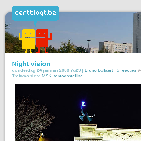
Night vision
donderdag 24 januari 2008 7u23 |
Bruno Bollaert
|
5 reacties
Trefwoorden:
MSK
,
tentoonstelling
.