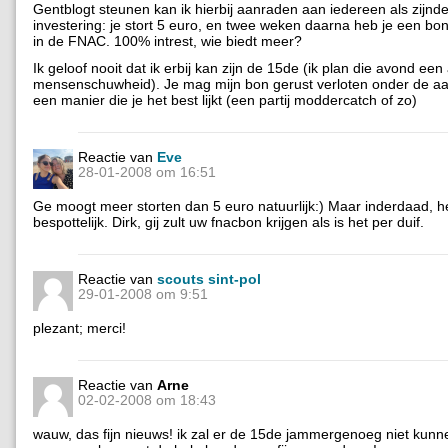
Gentblogt steunen kan ik hierbij aanraden aan iedereen als zijnd
investering: je stort 5 euro, en twee weken daarna heb je een bo
in de FNAC. 100% intrest, wie biedt meer?
Ik geloof nooit dat ik erbij kan zijn de 15de (ik plan die avond ee
mensenschuwheid). Je mag mijn bon gerust verloten onder de a
een manier die je het best lijkt (een partij moddercatch of zo)
Reactie van
Eve
28-01-2008 om 16:51
Ge moogt meer storten dan 5 euro natuurlijk:) Maar inderdaad, het
bespottelijk. Dirk, gij zult uw fnacbon krijgen als is het per duif.
Reactie van
scouts sint-pol
29-01-2008 om 9:51
plezant; merci!
Reactie van
Arne
02-02-2008 om 18:43
wauw, das fijn nieuws! ik zal er de 15de jammergenoeg niet kunnen