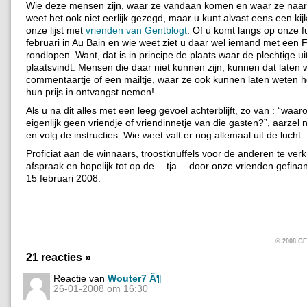
Wie deze mensen zijn, waar ze vandaan komen en waar ze naar
weet het ook niet eerlijk gezegd, maar u kunt alvast eens een ki
onze lijst met
vrienden van Gentblogt
. Of u komt langs op onze f
februari in Au Bain en wie weet ziet u daar wel iemand met een
rondlopen. Want, dat is in principe de plaats waar de plechtige ui
plaatsvindt. Mensen die daar niet kunnen zijn, kunnen dat laten 
commentaartje of een mailtje, waar ze ook kunnen laten weten 
hun prijs in ontvangst nemen!
Als u na dit alles met een leeg gevoel achterblijft, zo van : “waar
eigenlijk geen vriendje of vriendinnetje van die gasten?”, aarzel ni
en volg de instructies. Wie weet valt er nog allemaal uit de lucht.
Proficiat aan de winnaars, troostknuffels voor de anderen te verk
afspraak en hopelijk tot op de… tja… door onze vrienden gefinan
15 februari 2008.
© 2008 
21 reacties »
Reactie van
Wouter7 Â¶
26-01-2008 om 16:30