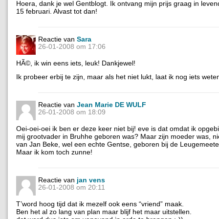
Hoera, dank je wel Gentblogt. Ik ontvang mijn prijs graag in levend
15 februari. Alvast tot dan!
Reactie van
Sara
26-01-2008 om 17:06
HÃ©, ik win eens iets, leuk! Dankjewel!
Ik probeer erbij te zijn, maar als het niet lukt, laat ik nog iets wete
Reactie van
Jean Marie DE WULF
26-01-2008 om 18:09
Oei-oei-oei ik ben er deze keer niet bij! eve is dat omdat ik opgeb
mij grootvader in Bruhhe geboren was? Maar zijn moeder was, nie
van Jan Beke, wel een echte Gentse, geboren bij de Leugemeete
Maar ik kom toch zunne!
Reactie van
jan vens
26-01-2008 om 20:11
T’word hoog tijd dat ik mezelf ook eens “vriend” maak.
Ben het al zo lang van plan maar blijf het maar uitstellen.