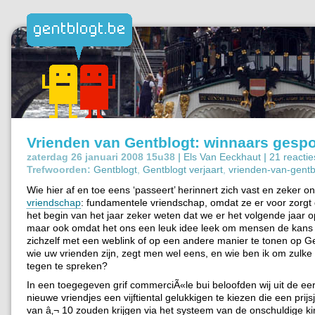
Vrienden van Gentblogt: winnaars gespo
zaterdag 26 januari 2008 15u38 |
Els Van Eeckhaut
|
21 reactie
Trefwoorden:
Gentblogt
,
Gentblogt verjaart
,
vrienden-van-gentb
Wie hier af en toe eens ‘passeert’ herinnert zich vast en zeker 
vriendschap
: fundamentele vriendschap, omdat ze er voor zorgt
het begin van het jaar zeker weten dat we er het volgende jaar o
maar ook omdat het ons een leuk idee leek om mensen de kans
zichzelf met een weblink of op een andere manier te tonen op G
wie uw vrienden zijn, zegt men wel eens, en wie ben ik om zulke
tegen te spreken?
In een toegegeven grif commerciÃ«le bui beloofden wij uit de ee
nieuwe vriendjes een vijftiental gelukkigen te kiezen die een prij
van â‚¬ 10 zouden krijgen via het systeem van de onschuldige k