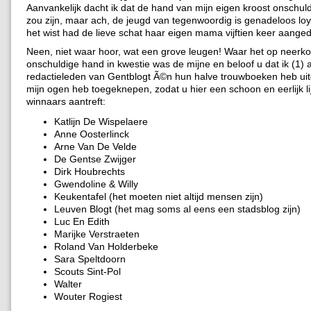
Aanvankelijk dacht ik dat de hand van mijn eigen kroost onschul
zou zijn, maar ach, de jeugd van tegenwoordig is genadeloos loy
het wist had de lieve schat haar eigen mama vijftien keer aanged
Neen, niet waar hoor, wat een grove leugen! Waar het op neerko
onschuldige hand in kwestie was de mijne en beloof u dat ik (1) a
redactieleden van Gentblogt Ã©n hun halve trouwboeken heb uitg
mijn ogen heb toegeknepen, zodat u hier een schoon en eerlijk li
winnaars aantreft:
Katlijn De Wispelaere
Anne Oosterlinck
Arne Van De Velde
De Gentse Zwijger
Dirk Houbrechts
Gwendoline & Willy
Keukentafel (het moeten niet altijd mensen zijn)
Leuven Blogt (het mag soms al eens een stadsblog zijn)
Luc En Edith
Marijke Verstraeten
Roland Van Holderbeke
Sara Speltdoorn
Scouts Sint-Pol
Walter
Wouter Rogiest