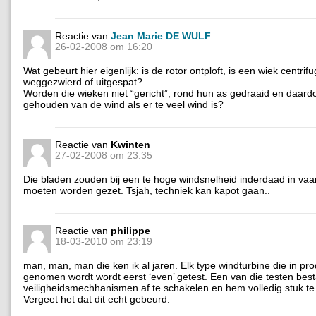
Reactie van
Jean Marie DE WULF
26-02-2008 om 16:20
Wat gebeurt hier eigenlijk: is de rotor ontploft, is een wiek centrif
weggezwierd of uitgespat?
Worden die wieken niet “gericht”, rond hun as gedraaid en daard
gehouden van de wind als er te veel wind is?
Reactie van
Kwinten
27-02-2008 om 23:35
Die bladen zouden bij een te hoge windsnelheid inderdaad in va
moeten worden gezet. Tsjah, techniek kan kapot gaan..
Reactie van
philippe
18-03-2010 om 23:19
man, man, man die ken ik al jaren. Elk type windturbine die in pro
genomen wordt wordt eerst ‘even’ getest. Een van die testen best
veiligheidsmechhanismen af te schakelen en hem volledig stuk t
Vergeet het dat dit echt gebeurd.