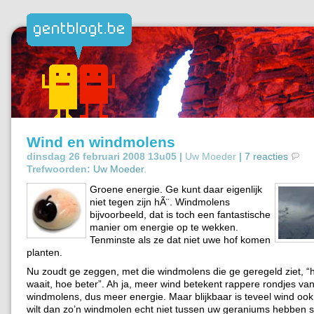
Wind en windmolens
dinsdag 26 februari 2008 13u05 |
Uw Moeder
|
7 reacties
Trefwoorden:
Uw Moeder
.
Groene energie. Ge kunt daar eigenlijk
niet tegen zijn hÃ¨. Windmolens
bijvoorbeeld, dat is toch een fantastische
manier om energie op te wekken.
Tenminste als ze dat niet uwe hof komen
planten.
Nu zoudt ge zeggen, met die windmolens die ge geregeld ziet, “
waait, hoe beter”. Ah ja, meer wind betekent rappere rondjes va
windmolens, dus meer energie. Maar blijkbaar is teveel wind ook
wilt dan zo’n windmolen echt niet tussen uw geraniums hebben st