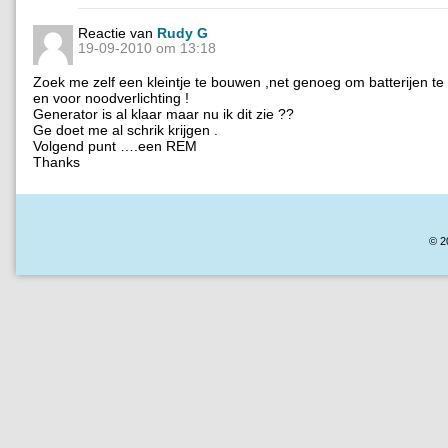
Reactie van
Rudy G
19-09-2010 om 13:18
Zoek me zelf een kleintje te bouwen ,net genoeg om batterijen t
en voor noodverlichting !
Generator is al klaar maar nu ik dit zie ??
Ge doet me al schrik krijgen .
Volgend punt ….een REM
Thanks
© 2