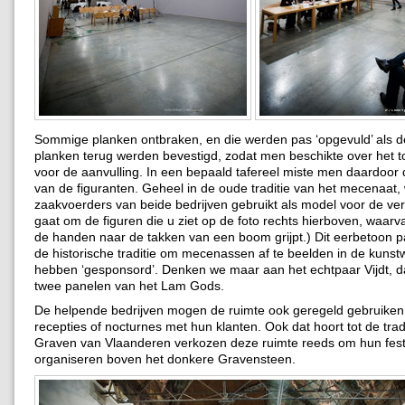
Sommige planken ontbraken, en die werden pas ‘opgevuld’ als 
planken terug werden bevestigd, zodat men beschikte over het t
voor de aanvulling. In een bepaald tafereel miste men daardoor
van de figuranten. Geheel in de oude traditie van het mecenaat
zaakvoerders van beide bedrijven gebruikt als model voor de ve
gaat om de figuren die u ziet op de foto rechts hierboven, waa
de handen naar de takken van een boom grijpt.) Dit eerbetoon pa
de historische traditie om mecenassen af te beelden in de kunst
hebben ‘gesponsord’. Denken we maar aan het echtpaar Vijdt, da
twee panelen van het Lam Gods.
De helpende bedrijven mogen de ruimte ook geregeld gebruiken
recepties of nocturnes met hun klanten. Ook dat hoort tot de trad
Graven van Vlaanderen verkozen deze ruimte reeds om hun festiv
organiseren boven het donkere Gravensteen.