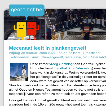
Mecenaat leeft in plankengewelf
vrijdag 29 februari 2008 9u26 |
Bruno Bollaert
|
4 reacties
Trefwoorden:
kunst
,
plankengewelf
,
restauratie
,
Sint-Pietersabdi
Deze zomer
vroeg Gentblogt
aan Geertrui Ryckaer
Promotiedienst
Kunsthal Sint-Pietersabdij
) naar ha
kunstwerk in de kunsthal. Weinig verwonderlijk k
het plankengewelf in de voormalige refter ter spra
eeuw werd het gewelf van de refter op verzoek van
Standaert verfraaid met schilderingen. De taferelen, die terugg
uit het Oude en Nieuwe Testament houden verband met spijs en
toepasselijk voor een refter, zo moet ook de abt gevonden hebb
Door geldgebrek kon het gewelf achteraf evenwel niet meer vern
waardoor het in de 19e en 20e eeuw –het werd toen als kazerne