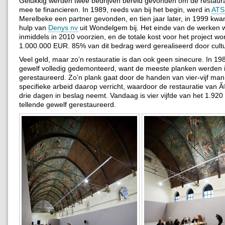
Gelukkig werden twee bedrijven bereid gevonden om de restaur
mee te financieren. In 1989, reeds van bij het begin, werd in
ATS
Merelbeke een partner gevonden, en tien jaar later, in 1999 kw
hulp van
Denys nv
uit Wondelgem bij. Het einde van de werken 
inmiddels in 2010 voorzien, en de totale kost voor het project wo
1.000.000 EUR. 85% van dit bedrag werd gerealiseerd door cult
Veel geld, maar zo’n restauratie is dan ook geen sinecure. In 19
gewelf volledig gedemonteerd, want de meeste planken werden in
gerestaureerd. Zo’n plank gaat door de handen van vier-vijf man,
specifieke arbeid daarop verricht, waardoor de restauratie van
drie dagen in beslag neemt. Vandaag is vier vijfde van het 1.920
tellende gewelf gerestaureerd.