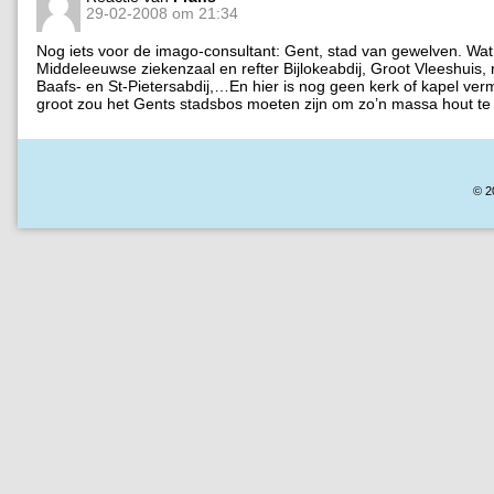
29-02-2008 om 21:34
Nog iets voor de imago-consultant: Gent, stad van gewelven. Wat
Middeleeuwse ziekenzaal en refter Bijlokeabdij, Groot Vleeshuis, r
Baafs- en St-Pietersabdij,…En hier is nog geen kerk of kapel ver
groot zou het Gents stadsbos moeten zijn om zo’n massa hout te
© 2