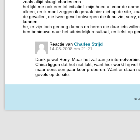
zoals altijd slaagt charles erin.
het lijkt me ook een tof initiatief. mijn hoed af voor de dame
alleen, en ik moet zeggen ik geraak hier niet op de site, zo
de gevallen, die twee gevel.ontwerpen die ik nu zie, sorry, 
kunnen.
he, er zijn toch genoeg dames en heren die daar iets will
ben benieuwd naar het uiteindelijk resultaat, en liefst op ge
Reactie van
Charles Strijd
14-03-2008 om 21:21
Dank je wel Rony. Maar het zal aan je internetverbin
China liggen dat het niet lukt, want hier werkt hij wel
maar eens een paar keer proberen. Want er staan 
gevels op de site.
© 2