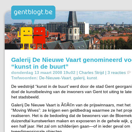
Galerij De Nieuwe Vaart genomineerd voo
“kunst in de buurt”
donderdag 13 maart 2008 19u02 |
Charles Strijd
|
3 reacties
Trefwoorden:
De-Nieuwe-Vaart
,
galerij
,
kunst
.
De wedstrijd “kunst in de buurt’ werd door de stad Gent georgan
doel de kunstbeleving van de inwoners van Gent tot uiting te lat
het stadsbeeld.
Galerij De Nieuwe Vaart is Ã©Ã©n van de prijswinnaars, met het 
“Moving Wives”: ze krijgen een geldbedrag waarmee ze het proj
realiseren. Het is de bedoeling dat de bewoners van de Bloeme
duizendtal kunstwerken maken en exposeren in de gehele wijk,
een half jaar. Het zal om schilderijen gaan—of in ieder geval om
tweedimensionale objecten.