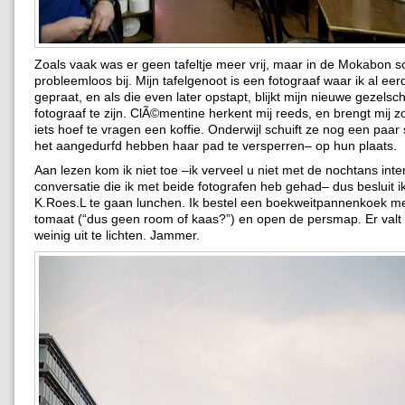
Zoals vaak was er geen tafeltje meer vrij, maar in de Mokabon s
probleemloos bij. Mijn tafelgenoot is een fotograaf waar ik al e
gepraat, en als die even later opstapt, blijkt mijn nieuwe gezels
fotograaf te zijn. ClÃ©mentine herkent mij reeds, en brengt mij z
iets hoef te vragen een koffie. Onderwijl schuift ze nog een paar
het aangedurfd hebben haar pad te versperren– op hun plaats.
Aan lezen kom ik niet toe –ik verveel u niet met de nochtans int
conversatie die ik met beide fotografen heb gehad– dus besluit ik
K.Roes.L te gaan lunchen. Ik bestel een boekweitpannenkoek me
tomaat (“dus geen room of kaas?”) en open de persmap. Er valt
weinig uit te lichten. Jammer.