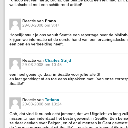
wel afscheid met een schitterend artikel!
Reactie van
Frans
29-03-2008 om 9:47
Hopelijk stuur je ons vanuit Seattle een reportage over de bibliot
krijgen we informatie uit de eerste hand van een ervaringsdeskun
een pen en verbeelding heeft.
Reactie van
Charles Strijd
29-03-2008 om 10:45
een heel goeie tijd daar in Seattle voor jullie alle 3!
en laat gentblogt af en toe eens uitpakken met: “van onze corres
Seattle!”
Reactie van
Tatiana
29-03-2008 om 13:24
Goh, dat vind ik nu ook echt jammer, dat we Uitgelicht zo lang zu
missen…maar inderdaad het beste gewenst in Seattle! Ben beni
ze daar denken over Belgen, en of er al mensen in Gent geweest
de “onze correspondent uit Seattle” – posts maar komen! Als je dat