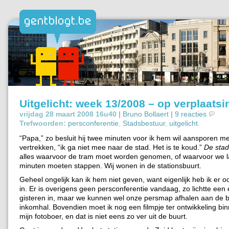
Uitgelicht: week 13/2008 – op verplaatsi
vrijdag 28 maart 2008 16u40 |
Bruno Bollaert
|
9 reacties
Trefwoorden:
persconferentie
,
Stadsbestuur
,
uitgelicht
.
“Papa,” zo besluit hij twee minuten voor ik hem wil aansporen met
vertrekken, “ik ga niet mee naar de stad. Het is te koud.”
De stad
alles waarvoor de tram moet worden genomen, of waarvoor we la
minuten moeten stappen. Wij wonen in de stationsbuurt.
Geheel ongelijk kan ik hem niet geven, want eigenlijk heb ik er oo
in. Er is overigens geen persconferentie vandaag, zo lichtte een 
gisteren in, maar we kunnen wel onze persmap afhalen aan de ba
inkomhal. Bovendien moet ik nog een filmpje ter ontwikkeling bi
mijn fotoboer, en dat is niet eens zo ver uit de buurt.