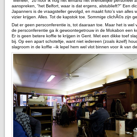
“Meneer,” zo hoor ik nog net iemand het vriendelijke personeel a
aanspreken, “het Belfort, waar is dat ergens, alstublieft?” Een d
Japanners is de vraagsteller gevolgd, en maakt foto’s van alles w
vizier krijgen. Alles. Tot de kapstok toe. Sommige clichÃ©s zijn 
Dat er geen persconferentie is, tot daaraan toe. Maar het is wel 
de persconferentie ga ik gewoontegetrouw in de Mokabon een kof
Er is geen betere koffie te krijgen in Gent. Met een dikke toef s
bij. Op een apart schoteltje, want niet iedereen (zoals ikzelf) hou
slagroom in de koffie –ik lepel hem wel vlot binnen voor ik van de 