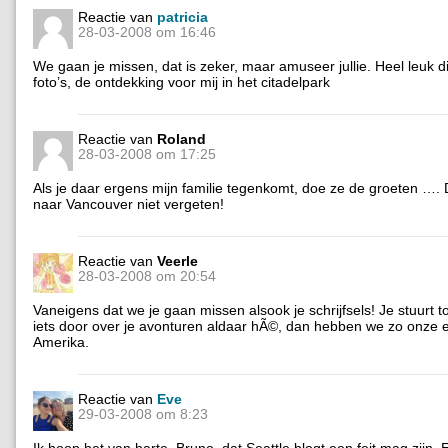
Reactie van
patricia
28-03-2008 om 16:46
We gaan je missen, dat is zeker, maar amuseer jullie. Heel leuk d
foto’s, de ontdekking voor mij in het citadelpark
Reactie van
Roland
28-03-2008 om 17:25
Als je daar ergens mijn familie tegenkomt, doe ze de groeten ….
naar Vancouver niet vergeten!
Reactie van
Veerle
28-03-2008 om 20:54
Vaneigens dat we je gaan missen alsook je schrijfsels! Je stuurt t
iets door over je avonturen aldaar hÃ©, dan hebben we zo onze ei
Amerika.
Reactie van
Eve
29-03-2008 om 8:23
Ik hoop het van harte, Bruno, dat Seattle blogt een feit mag zijn.