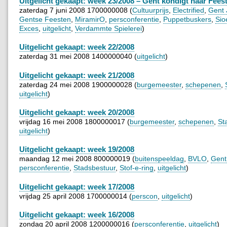
Uitgelicht gekaapt: week 23/2008 – Gent kondigt haar Fees
zaterdag 7 juni 2008 1700000008 (
Cultuurprijs
,
Electrified
,
Gent 
Gentse Feesten
,
MiramirO
,
persconferentie
,
Puppetbuskers
,
Sio
Exces
,
uitgelicht
,
Verdammte Spielerei
)
Uitgelicht gekaapt: week 22/2008
zaterdag 31 mei 2008 1400000040 (
uitgelicht
)
Uitgelicht gekaapt: week 21/2008
zaterdag 24 mei 2008 1900000028 (
burgemeester
,
schepenen
,
uitgelicht
)
Uitgelicht gekaapt: week 20/2008
vrijdag 16 mei 2008 1800000017 (
burgemeester
,
schepenen
,
St
uitgelicht
)
Uitgelicht gekaapt: week 19/2008
maandag 12 mei 2008 800000019 (
buitenspeeldag
,
BVLO
,
Gent
persconferentie
,
Stadsbestuur
,
Stof-e-ring
,
uitgelicht
)
Uitgelicht gekaapt: week 17/2008
vrijdag 25 april 2008 1700000014 (
perscon
,
uitgelicht
)
Uitgelicht gekaapt: week 16/2008
zondag 20 april 2008 1200000016 (
persconferentie
,
uitgelicht
)