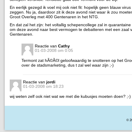
En eerlijk gezegd ik voel mij ook niet fit: hopelijk geen blauw virus 
zeggen. Nu ja, daardoor zit ik deze avond niet waar ik zou moeten
Groot Overleg met 400 Gentenaren in het NTG.
En dat zal het zijn: het voltallig schepencollege zal in quarantaine
om deze avond naar best vermogen te debatteren met een zaal 
Gentenaren.
Reactie van
Cathy
01-03-2008 om 0:05
Termont zat hÃ©Ã©l geloofwaardig te snotteren op het Gro
over de stadsmarketing, dus t zal wel waar zijn ;-)
Reactie van
jordi
01-03-2008 om 18:23
wij weten zelf ook niet wat we met die kubusjes moeten doen? ;-)
© 2