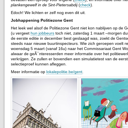
plankengewelf in de Sint-Pietersabdij
(
check
).
Edoch! We lichten er zelf nog even dit uit.
Jobhappening Politiezone Gent
Het leek wel alsof de Politiezone Gent niet kon nablijven op de
(u vergeet
hun jobbeurs
toch niet, zaterdag 1 maart –morgen du
de eerste editie in december best geslaagd was, zoekt de Gentse
steeds naar nieuwe buurtinspecteurs. Wie zich geroepen voelt re
woensdag 5 maart (vanaf 16u) naar het Commissariaat Gent W
alwaar de geÃ¯nteresserden meer informatie over het politiewe
verkrijgen. Ze zullen er bovendien een simulatietest van de eers
selectieproef kunnen afleggen.
Meer informatie op
lokalepolitie.be/gent
.