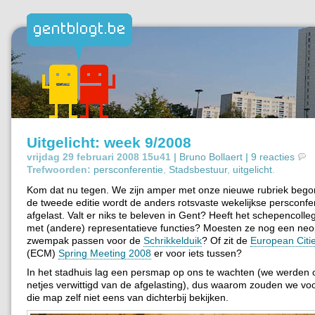
Uitgelicht: week 9/2008
vrijdag 29 februari 2008 15u41 |
Bruno Bollaert
|
9 reacties
Trefwoorden:
persconferentie
,
Stadsbestuur
,
uitgelicht
.
Kom dat nu tegen. We zijn amper met onze nieuwe rubriek bego
de tweede editie wordt de anders rotsvaste wekelijkse persconfe
afgelast. Valt er niks te beleven in Gent? Heeft het schepencolle
met (andere) representatieve functies? Moesten ze nog een ne
zwempak passen voor de
Schrikkelduik
? Of zit de
European Citi
(ECM)
Spring Meeting 2008
er voor iets tussen?
In het stadhuis lag een persmap op ons te wachten (we werden 
netjes verwittigd van de afgelasting), dus waarom zouden we voo
die map zelf niet eens van dichterbij bekijken.